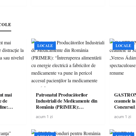
COLE
LOCALE
LOCALE
imt mai
Patronatul Producătorilor
GASTRONOMIE 
e de
Industriali de Medicamente din
ceaunele l
line:
România (PRIMER):
Concursul
lul RTP?
“Întreruperea alimentării cu
revine cu 
acum 1 zi
acum 1 zi
energie electrică a fabricilor de
spectaculoa
medicamente va pune în pericol
de renume
accesul pacienților la