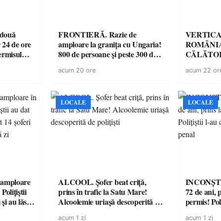
 două
FRONTIERĂ. Razie de
VERTICA
 24 de ore
amploare la granița cu Ungaria!
ROMÂNIA
ermisul
800 de persoane și peste 300 de
CĂLĂTOR
 a avut
mașini, verificate
acum 20 ore
acum 22 or
LOCALE
LOCALE
amploare
ALCOOL. Șofer beat criță,
INCONȘTI
olițiștii
prins în trafic la Satu Mare!
72 de ani, 
și au lăsat
Alcoolemie uriașă descoperită de
permis! Poli
într-o
polițiști
cu un dosa
acum 1 zi
acum 1 zi