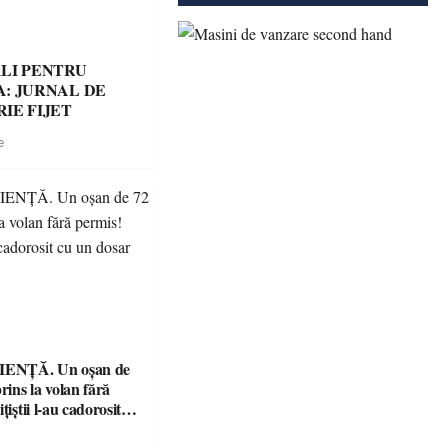
LI PENTRU
: JURNAL DE
IE FIJET
e
ENȚĂ. Un oșan de
prins la volan fără
țiștii l-au cadorosit
r penal