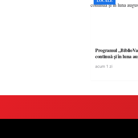
LOCALE
Programul „BiblioVa
continuă și în luna a
acum 1 zi