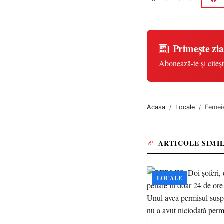
Primește zia
Abonează-te și citeșt
Acasa
Locale
Femeie
ARTICOLE SIMI
LOCALE