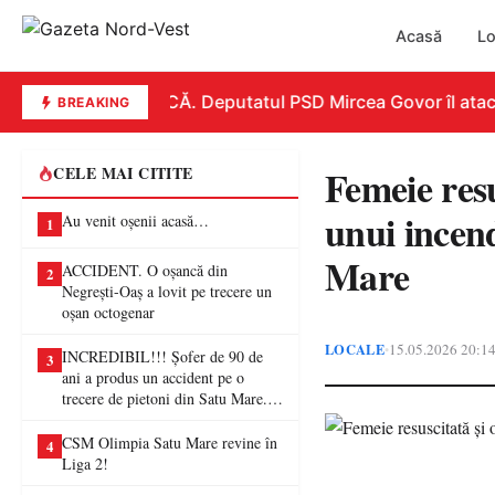
Acasă
Lo
REPLICĂ. Deputatul PSD Mircea Govor îl atacă du
BREAKING
Femeie resu
CELE MAI CITITE
unui incen
Au venit oșenii acasă…
1
Mare
ACCIDENT. O oșancă din
2
Negrești-Oaș a lovit pe trecere un
oșan octogenar
LOCALE
15.05.2026 20:1
•
INCREDIBIL!!! Șofer de 90 de
3
ani a produs un accident pe o
trecere de pietoni din Satu Mare. O
femeie a ajuns la spital
CSM Olimpia Satu Mare revine în
4
Liga 2!