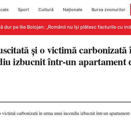
cale
Sport
Cultură
Naționale
Bursa zvonurilor
r pe Ilie Bolojan: „Românii nu își plătesc facturile cu indi
scitată și o victimă carbonizată
diu izbucnit într-un apartament 
4