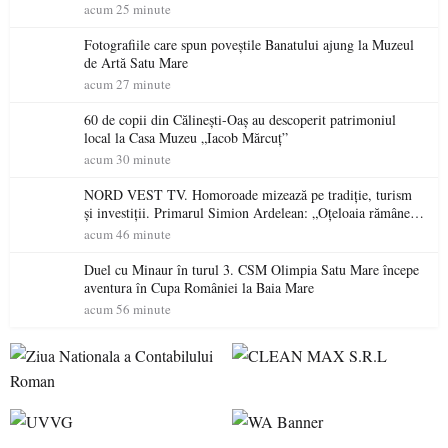
acum 25 minute
Fotografiile care spun poveștile Banatului ajung la Muzeul
de Artă Satu Mare
acum 27 minute
60 de copii din Călinești-Oaș au descoperit patrimoniul
local la Casa Muzeu „Iacob Mărcuț”
acum 30 minute
NORD VEST TV. Homoroade mizează pe tradiție, turism
și investiții. Primarul Simion Ardelean: „Oțeloaia rămâne
un brand al Codrului”
acum 46 minute
Duel cu Minaur în turul 3. CSM Olimpia Satu Mare începe
aventura în Cupa României la Baia Mare
acum 56 minute