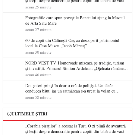
și lecții despre democrație pentru copiii din tabăra de vară
acum 25 minute
Fotografiile care spun poveștile Banatului ajung la Muzeul
de Artă Satu Mare
acum 27 minute
60 de copii din Călinești-Oaș au descoperit patrimoniul
local la Casa Muzeu „Iacob Mărcuț”
acum 30 minute
NORD VEST TV. Homoroade mizează pe tradiție, turism
și investiții. Primarul Simion Ardelean: „Oțeloaia rămâne
un brand al Codrului”
acum 46 minute
Doi șoferi prinși în doar o oră de polițiști. Un tânăr
conducea băut, iar un sătmărean s-a urcat la volan cu
permisul suspendat
acum 58 minute
ULTIMELE ȘTIRI
„Corabia piraților” a acostat la Turț. O zi plină de aventură
și lecții despre democrație pentru copiii din tabăra de vară