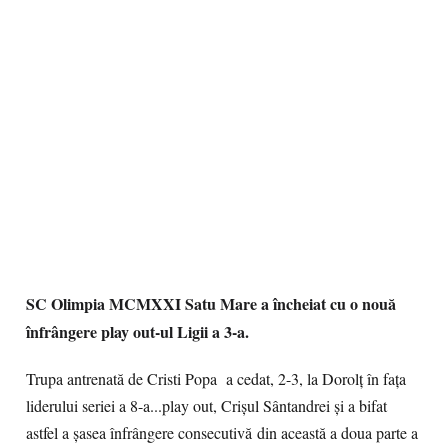
​SC Olimpia MCMXXI Satu Mare a încheiat cu o nouă
înfrângere play out-ul Ligii a 3-a.
Trupa antrenată de Cristi Popa a cedat, 2-3, la Dorolț în fața
liderului seriei a 8-a...play out, Crișul Sântandrei și a bifat
astfel a șasea înfrângere consecutivă din această a doua parte a