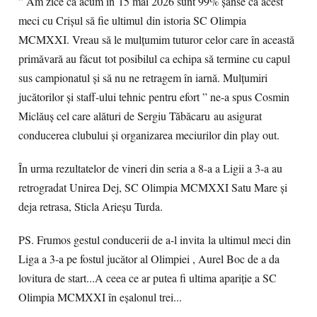
” Am zice că acum în 15 mai 2026 sunt 99% șanse ca acest
meci cu Crișul să fie ultimul din istoria SC Olimpia
MCMXXI. Vreau să le mulțumim tuturor celor care în această
primăvară au făcut tot posibilul ca echipa să termine cu capul
sus campionatul și să nu ne retragem în iarnă. Mulțumiri
jucătorilor și staff-ului tehnic pentru efort ” ne-a spus Cosmin
Miclăuș cel care alături de Sergiu Tăbăcaru au asigurat
conducerea clubului și organizarea meciurilor din play out.
În urma rezultatelor de vineri din seria a 8-a a Ligii a 3-a au
retrogradat Unirea Dej, SC Olimpia MCMXXI Satu Mare și
deja retrasa, Sticla Arieșu Turda.
PS. Frumos gestul conducerii de a-l invita la ultimul meci din
Liga a 3-a pe fostul jucător al Olimpiei , Aurel Boc de a da
lovitura de start...A ceea ce ar putea fi ultima apariție a SC
Olimpia MCMXXI în eșalonul trei...