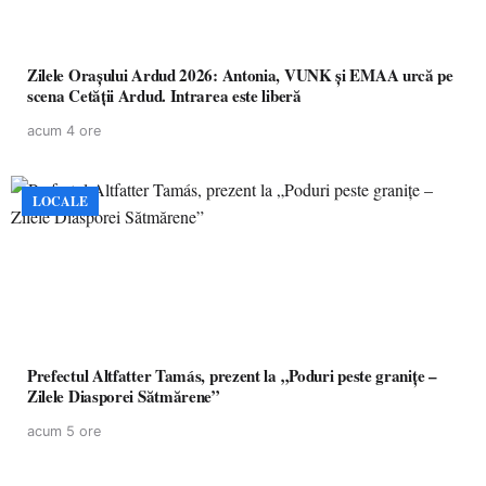
Zilele Orașului Ardud 2026: Antonia, VUNK și EMAA urcă pe
scena Cetății Ardud. Intrarea este liberă
acum 4 ore
LOCALE
Prefectul Altfatter Tamás, prezent la „Poduri peste granițe –
Zilele Diasporei Sătmărene”
acum 5 ore