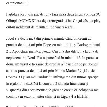
campionatului.
Partida a fost , din păcate, una fără miză dacă ținem cont că SC
Olimpia MCMXXI era deja retrogradată iar Crișul câștiga play
out-ul indiferent de rezultatul de vineri seara...
Jocul s-a decis încă din primele minute când bihorenii au
punctat de două ori prin Popescu minutul 11 și Bodog minutul
21. Apoi chiar înaintea pauzei Crișul a dus diferența la una de
neprezentare, Denis Rusu punctând în minutu 42. În partea a
doua am văzut o tresărire de orgoliu a ”băieților de pe Someș”
care au punctat de două ori prin Mihoc Marian 59 și Lusien
Contea 90 și au mai ”îndulcit” înfrângerea din ultima apariție
în eșalonul trei...Căci la cum arată situația financiară și
susținerea din acest moment e greu de crezut că echipa va mai
continua în sezonul viitor chiar și în Liga a 4-a ELITE.