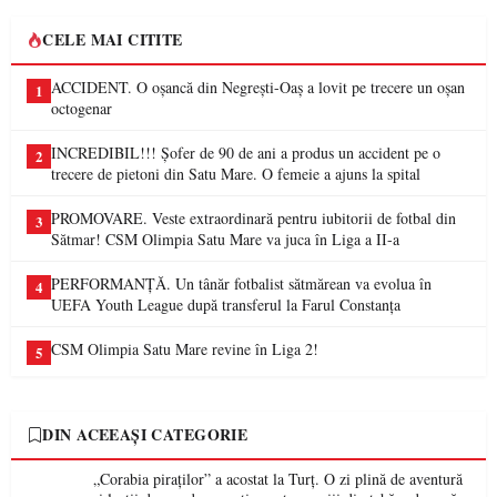
CELE MAI CITITE
ACCIDENT. O oșancă din Negrești-Oaș a lovit pe trecere un oșan
1
octogenar
INCREDIBIL!!! Șofer de 90 de ani a produs un accident pe o
2
trecere de pietoni din Satu Mare. O femeie a ajuns la spital
PROMOVARE. Veste extraordinară pentru iubitorii de fotbal din
3
Sătmar! CSM Olimpia Satu Mare va juca în Liga a II-a
PERFORMANȚĂ. Un tânăr fotbalist sătmărean va evolua în
4
UEFA Youth League după transferul la Farul Constanța
CSM Olimpia Satu Mare revine în Liga 2!
5
DIN ACEEAȘI CATEGORIE
„Corabia piraților” a acostat la Turț. O zi plină de aventură