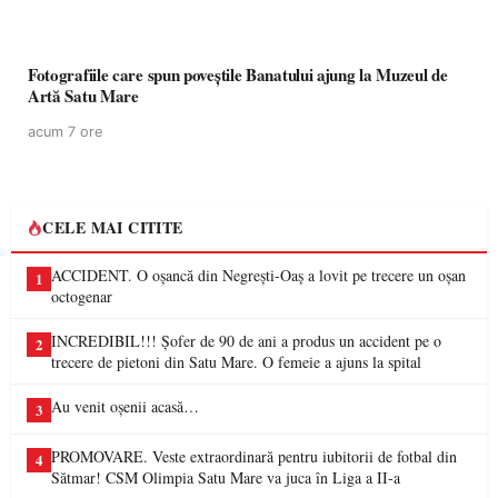
Fotografiile care spun poveștile Banatului ajung la Muzeul de
Artă Satu Mare
acum 7 ore
CELE MAI CITITE
ACCIDENT. O oșancă din Negrești-Oaș a lovit pe trecere un oșan
1
octogenar
INCREDIBIL!!! Șofer de 90 de ani a produs un accident pe o
2
trecere de pietoni din Satu Mare. O femeie a ajuns la spital
Au venit oșenii acasă…
3
PROMOVARE. Veste extraordinară pentru iubitorii de fotbal din
4
Sătmar! CSM Olimpia Satu Mare va juca în Liga a II-a