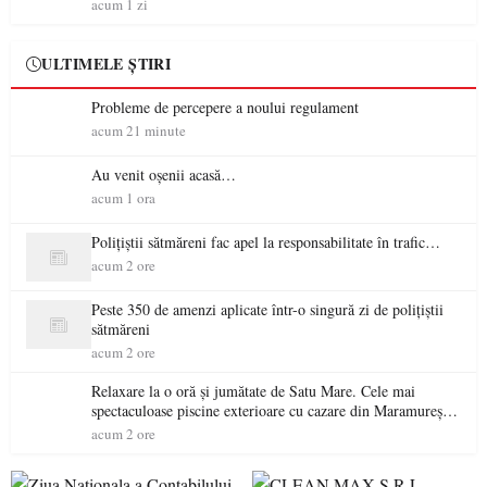
acum 1 zi
ULTIMELE ȘTIRI
Probleme de percepere a noului regulament
acum 21 minute
Au venit oșenii acasă…
acum 1 ora
Polițiștii sătmăreni fac apel la responsabilitate în trafic…
acum 2 ore
Peste 350 de amenzi aplicate într-o singură zi de polițiștii
sătmăreni
acum 2 ore
Relaxare la o oră și jumătate de Satu Mare. Cele mai
spectaculoase piscine exterioare cu cazare din Maramureș,
ideale pentru o escapadă de vară
acum 2 ore