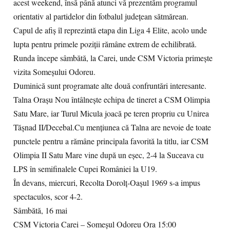
acest weekend, însă până atunci vă prezentăm programul
orientativ al partidelor din fotbalul județean sătmărean.
Capul de afiș îl reprezintă etapa din Liga 4 Elite, acolo unde
lupta pentru primele poziții rămâne extrem de echilibrată.
Runda începe sâmbătă, la Carei, unde CSM Victoria primește
vizita Someșului Odoreu.
Duminică sunt programate alte două confruntări interesante.
Talna Orașu Nou întâlnește echipa de tineret a CSM Olimpia
Satu Mare, iar Turul Micula joacă pe teren propriu cu Unirea
Tășnad II/Decebal.Cu mențiunea că Talna are nevoie de toate
punctele pentru a rămâne principala favorită la titlu, iar CSM
Olimpia II Satu Mare vine după un eșec, 2-4 la Suceava cu
LPS în semifinalele Cupei României la U19.
În devans, miercuri, Recolta Dorolț-Oașul 1969 s-a impus
spectaculos, scor 4-2.
Sâmbătă, 16 mai
CSM Victoria Carei – Someșul Odoreu Ora 15:00