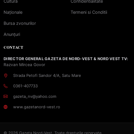
Cultură
Confidentialitate
Naționale
Termeni si Conditii
Bursa zvonurilor
Anunțuri
CONTACT
DIRECTOR GENERAL GAZETA DE NORD-VEST & NORD VEST TV:
Razvan Mircea Govor
Strada Petofi Sandor 4/A, Satu Mare
0361-407733
gazeta_nv@yahoo.com
www.gazetanord-vest.ro
© 2026 Gazeta Nord-Vest. Toate drepturile rezervate.