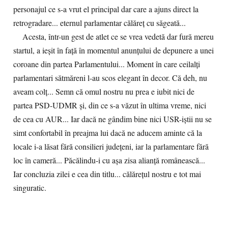
personajul ce s-a vrut el principal dar care a ajuns direct la
retrogradare... eternul parlamentar călăreț cu săgeată...
Acesta, într-un gest de atlet ce se vrea vedetă dar fură mereu
startul, a ieșit în față în momentul anunțului de depunere a unei
coroane din partea Parlamentului... Moment în care ceilalți
parlamentari sătmăreni l-au scos elegant în decor. Că deh, nu
aveam colț... Semn că omul nostru nu prea e iubit nici de
partea PSD-UDMR și, din ce s-a văzut în ultima vreme, nici
de cea cu AUR... Iar dacă ne gândim bine nici USR-iștii nu se
simt confortabil în preajma lui dacă ne aducem aminte că la
locale i-a lăsat fără consilieri județeni, iar la parlamentare fără
loc în cameră... Păcălindu-i cu așa zisa alianță românească...
Iar concluzia zilei e cea din titlu... călărețul nostru e tot mai
singuratic.