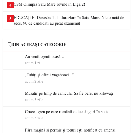
CSM Olimpia Satu Mare revine în Liga 2!
4
EDUCAȚIE. Dezastru la Titluraziare în Satu Mare. Nicio notă de
5
zece, 90 de candidați au picat examenul
DIN ACEEAȘI CATEGORIE
Au venit oșenii acasă…
acum 1 zi
,,Iubiți și câinii vagabonzi...”
acum 2 zile
Musafir pe timp de caniculă. Să fie bere, nu kilowați!
acum 3 zile
Crucea grea pe care românii o duc singuri în spate
acum 5 zile
Fără mașină și permis și totuși ești notificat cu amenzi