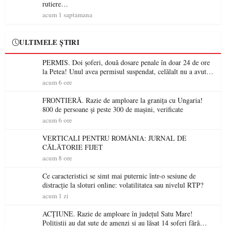
rutiere…
acum 1 saptamana
ULTIMELE ȘTIRI
PERMIS. Doi șoferi, două dosare penale în doar 24 de ore
la Petea! Unul avea permisul suspendat, celălalt nu a avut
niciodată permis
acum 6 ore
FRONTIERĂ. Razie de amploare la granița cu Ungaria!
800 de persoane și peste 300 de mașini, verificate
acum 6 ore
VERTICALI PENTRU ROMÂNIA: JURNAL DE
CĂLĂTORIE FIJET
acum 8 ore
Ce caracteristici se simt mai puternic într-o sesiune de
distracție la sloturi online: volatilitatea sau nivelul RTP?
acum 1 zi
ACȚIUNE. Razie de amploare în județul Satu Mare!
Polițiștii au dat sute de amenzi și au lăsat 14 șoferi fără