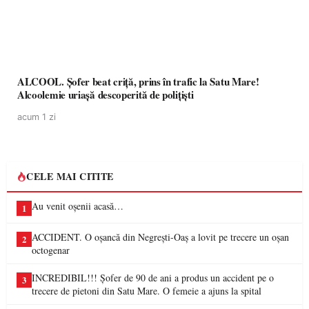
ALCOOL. Șofer beat criță, prins în trafic la Satu Mare!
Alcoolemie uriașă descoperită de polițiști
acum 1 zi
CELE MAI CITITE
Au venit oșenii acasă…
1
ACCIDENT. O oșancă din Negrești-Oaș a lovit pe trecere un oșan
2
octogenar
INCREDIBIL!!! Șofer de 90 de ani a produs un accident pe o
3
trecere de pietoni din Satu Mare. O femeie a ajuns la spital