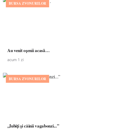
BURSA ZVONURILOR
Au venit oșenii acasă…
acum 1 zi
BURSA ZVONURILOR
,,Iubiți și câinii vagabonzi...”