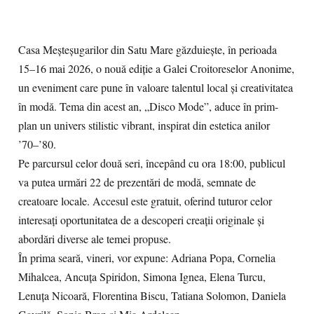
Casa Meșteșugarilor din Satu Mare găzduiește, în perioada
15–16 mai 2026, o nouă ediție a Galei Croitoreselor Anonime,
un eveniment care pune în valoare talentul local și creativitatea
în modă. Tema din acest an, „Disco Mode”, aduce în prim-
plan un univers stilistic vibrant, inspirat din estetica anilor
’70–’80.
Pe parcursul celor două seri, începând cu ora 18:00, publicul
va putea urmări 22 de prezentări de modă, semnate de
creatoare locale. Accesul este gratuit, oferind tuturor celor
interesați oportunitatea de a descoperi creații originale și
abordări diverse ale temei propuse.
În prima seară, vineri, vor expune: Adriana Popa, Cornelia
Mihalcea, Ancuța Spiridon, Simona Ignea, Elena Turcu,
Lenuța Nicoară, Florentina Biscu, Tatiana Solomon, Daniela