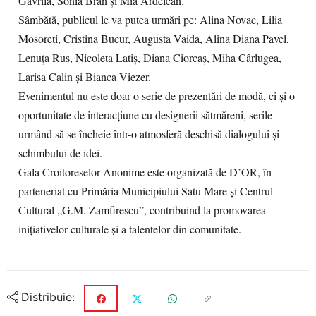
Gavrilă, Sonia Bran și Mia Ardelean.
Sâmbătă, publicul le va putea urmări pe: Alina Novac, Lilia
Mosoreti, Cristina Bucur, Augusta Vaida, Alina Diana Pavel,
Lenuța Rus, Nicoleta Latiș, Diana Ciorcaș, Miha Cârlugea,
Larisa Calin și Bianca Viezer.
Evenimentul nu este doar o serie de prezentări de modă, ci și o
oportunitate de interacțiune cu designerii sătmăreni, serile
urmând să se încheie într-o atmosferă deschisă dialogului și
schimbului de idei.
Gala Croitoreselor Anonime este organizată de D’OR, în
parteneriat cu Primăria Municipiului Satu Mare și Centrul
Cultural „G.M. Zamfirescu”, contribuind la promovarea
inițiativelor culturale și a talentelor din comunitate.
Distribuie: