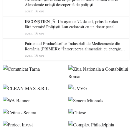
Alcoolemie uriașă descoperită de polițiști
acum 16 ore
INCONȘTIENȚĂ. Un oșan de 72 de ani, prins la volan
fără permis! Polițiștii l-au cadorosit cu un dosar penal
acum 16 ore
Patronatul Producătorilor Industriali de Medicamente din
România (PRIMER): “Întreruperea alimentării cu energie
electrică a fabricilor de medicamente va pune în pericol
acum 16 ore
accesul pacienților la medicamente esențiale