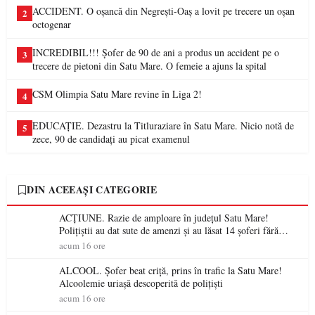
ACCIDENT. O oșancă din Negrești-Oaș a lovit pe trecere un oșan
2
octogenar
INCREDIBIL!!! Șofer de 90 de ani a produs un accident pe o
3
trecere de pietoni din Satu Mare. O femeie a ajuns la spital
CSM Olimpia Satu Mare revine în Liga 2!
4
EDUCAȚIE. Dezastru la Titluraziare în Satu Mare. Nicio notă de
5
zece, 90 de candidați au picat examenul
DIN ACEEAȘI CATEGORIE
ACȚIUNE. Razie de amploare în județul Satu Mare!
Polițiștii au dat sute de amenzi și au lăsat 14 șoferi fără
permis într-o singură zi
acum 16 ore
ALCOOL. Șofer beat criță, prins în trafic la Satu Mare!
Alcoolemie uriașă descoperită de polițiști
acum 16 ore