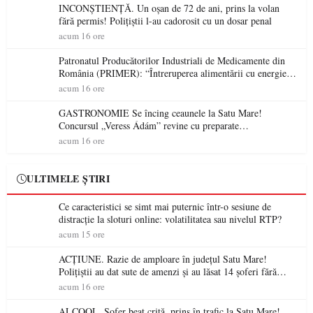
INCONȘTIENȚĂ. Un oșan de 72 de ani, prins la volan
fără permis! Polițiștii l-au cadorosit cu un dosar penal
acum 16 ore
Patronatul Producătorilor Industriali de Medicamente din
România (PRIMER): “Întreruperea alimentării cu energie
electrică a fabricilor de medicamente va pune în pericol
acum 16 ore
accesul pacienților la medicamente esențiale
GASTRONOMIE Se încing ceaunele la Satu Mare!
Concursul „Veress Ádám” revine cu preparate
spectaculoase, premii și un jurat de renume
acum 16 ore
ULTIMELE ȘTIRI
Ce caracteristici se simt mai puternic într-o sesiune de
distracție la sloturi online: volatilitatea sau nivelul RTP?
acum 15 ore
ACȚIUNE. Razie de amploare în județul Satu Mare!
Polițiștii au dat sute de amenzi și au lăsat 14 șoferi fără
permis într-o singură zi
acum 16 ore
ALCOOL. Șofer beat criță, prins în trafic la Satu Mare!