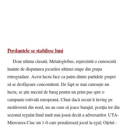
Perdantele se stabilesc luni
Doar ultima clasată, Metaloglobus, reprezintă o cunoscută
înainte de disputarea jocurilor ultimei etape din grupa
retrogradare. Acest lucru face ca patru dintre partidele grupei
să se desfășoare concomitent. De fapt se mai cunoaște un
lucru, se știe meciul de baraj pentru un prim pas spre o
campanie estivală europeană. Chiar dacă secuii îi înving pe
moldovenii din nord, nu au cum să joace barajul, poziția lor din
sezonul regulat fiind mult mai joasă decât a adversarilor. UTA-
Miercurea Ciuc un 1-0 care penalizează jocul la egal; Oțelul -