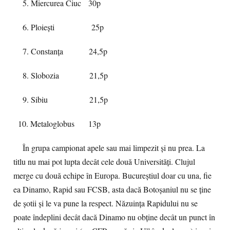
5. Miercurea Ciuc 30p
6. Ploiești 25p
7. Constanța 24,5p
8. Slobozia 21,5p
9. Sibiu 21,5p
10. Metaloglobus 13p
În grupa campionat apele sau mai limpezit și nu prea. La
titlu nu mai pot lupta decât cele două Universități. Clujul
merge cu două echipe în Europa. Bucureștiul doar cu una, fie
ea Dinamo, Rapid sau FCSB, asta dacă Botoșaniul nu se ține
de șotii și le va pune la respect. Năzuința Rapidului nu se
poate îndeplini decât dacă Dinamo nu obține decât un punct în