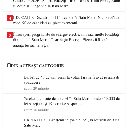
Castanelor 2026! Andra, Paraziții, Irina Rimes, Killa Fonic, Zdob
și Zdub și Fuego vin la Baia Mare
EDUCAȚIE. Dezastru la Titluraziare în Satu Mare. Nicio notă de
4
zece, 90 de candidați au picat examenul
Întreruperi programate de energie electrică în mai multe localități
5
din județul Satu Mare. Distribuție Energie Electrică România
anunță lucrări la rețea
DIN ACEEAȘI CATEGORIE
Bărbat de 43 de ani, prins la volan fără să fi avut permis de
conducere
acum 29 minute
Weekend cu sute de amenzi în Satu Mare: peste 350.000 de
lei sancțiuni și 19 permise suspendate
acum 30 minute
EXPOZITIE. „Bănățenii în țoalele lor”, la Muzeul de Artă
Satu Mare