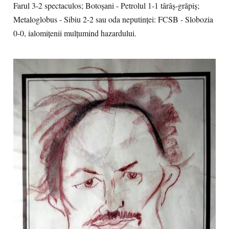
Farul 3-2 spectaculos; Botoșani - Petrolul 1-1 târâș-grăpiș;
Metaloglobus - Sibiu 2-2 sau oda neputinței: FCSB - Slobozia
0-0, ialomițenii mulțumind hazardului.