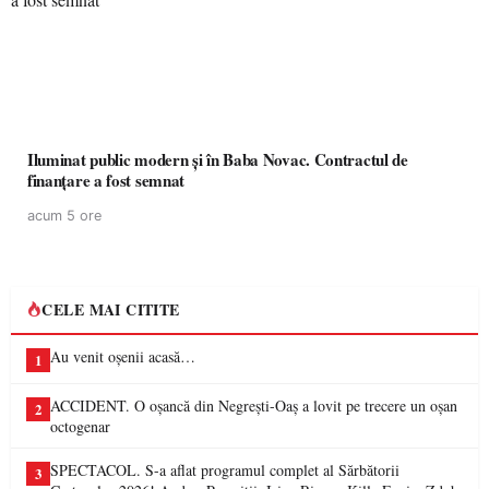
Iluminat public modern și în Baba Novac. Contractul de
finanțare a fost semnat
acum 5 ore
CELE MAI CITITE
Au venit oșenii acasă…
1
ACCIDENT. O oșancă din Negrești-Oaș a lovit pe trecere un oșan
2
octogenar
SPECTACOL. S-a aflat programul complet al Sărbătorii
3