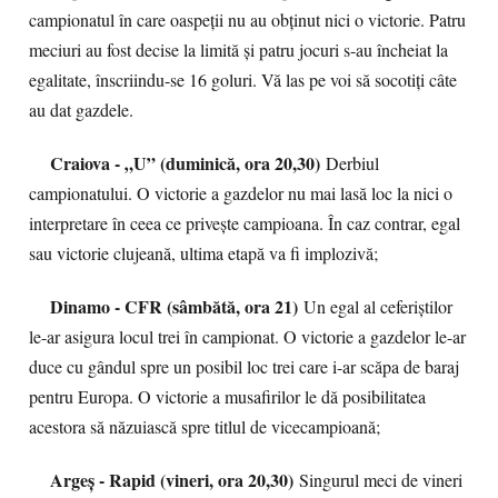
campionatul în care oaspeții nu au obținut nici o victorie. Patru
meciuri au fost decise la limită și patru jocuri s-au încheiat la
egalitate, înscriindu-se 16 goluri. Vă las pe voi să socotiți câte
au dat gazdele.
Craiova - „U” (duminică, ora 20,30)
Derbiul
campionatului. O victorie a gazdelor nu mai lasă loc la nici o
interpretare în ceea ce privește campioana. În caz contrar, egal
sau victorie clujeană, ultima etapă va fi implozivă;
Dinamo - CFR (sâmbătă, ora 21)
Un egal al ceferiștilor
le-ar asigura locul trei în campionat. O victorie a gazdelor le-ar
duce cu gândul spre un posibil loc trei care i-ar scăpa de baraj
pentru Europa. O victorie a musafirilor le dă posibilitatea
acestora să năzuiască spre titlul de vicecampioană;
Argeș - Rapid (vineri, ora 20,30)
Singurul meci de vineri