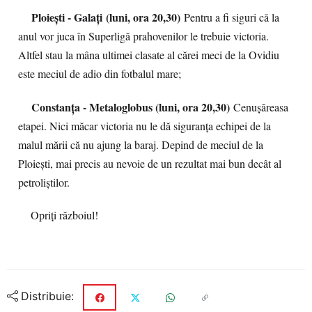
Ploiești - Galați
(luni, ora 20,30)
Pentru a fi siguri că la
anul vor juca în Superligă prahovenilor le trebuie victoria.
Altfel stau la mâna ultimei clasate al cărei meci de la Ovidiu
este meciul de adio din fotbalul mare;
Constanța - Metaloglobus (luni, ora 20,30)
Cenușăreasa
etapei. Nici măcar victoria nu le dă siguranța echipei de la
malul mării că nu ajung la baraj. Depind de meciul de la
Ploiești, mai precis au nevoie de un rezultat mai bun decât al
petroliștilor.
Opriți războiul!
Distribuie: