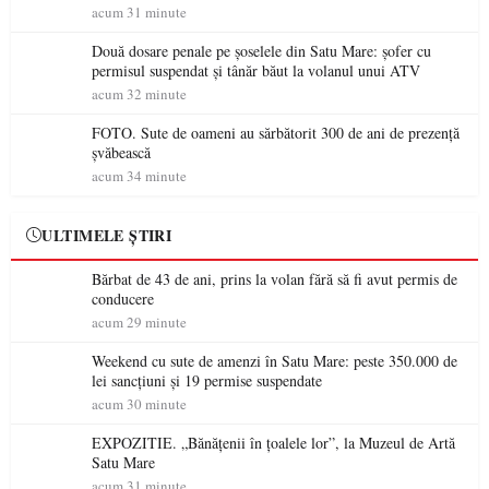
acum 31 minute
Două dosare penale pe șoselele din Satu Mare: șofer cu
permisul suspendat și tânăr băut la volanul unui ATV
acum 32 minute
FOTO. Sute de oameni au sărbătorit 300 de ani de prezență
șvăbească
acum 34 minute
ULTIMELE ȘTIRI
Bărbat de 43 de ani, prins la volan fără să fi avut permis de
conducere
acum 29 minute
Weekend cu sute de amenzi în Satu Mare: peste 350.000 de
lei sancțiuni și 19 permise suspendate
acum 30 minute
EXPOZITIE. „Bănățenii în țoalele lor”, la Muzeul de Artă
Satu Mare
acum 31 minute