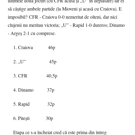
ultimele două jocuri (cu CFR acasă și „U” în deplasare) iar ei
să câștige ambele partide (la Mioveni și acasă cu Craiova). E
imposibil? CFR - Craiova 0-0 nemeritat de olteni, dar nici
clujenii nu meritau victoria; „U” - Rapid 1-0 dureros; Dinamo
- Argeș 2-1 cu comprese.
1. Craiova 46p
2. „U” 45p
3. CFR 40,5p
4. Dinamo 37p
5. Rapid 32p
6. Pitești 30p
Etapa ce s-a încheiat cred că este prima din întreg