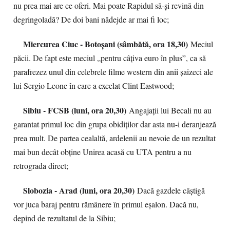
nu prea mai are ce oferi. Mai poate Rapidul să-și revină din
degringoladă? De doi bani nădejde ar mai fi loc;
Miercurea Ciuc - Botoșani (sâmbătă, ora 18,30)
Meciul
păcii. De fapt este meciul „pentru câțiva euro în plus”, ca să
parafrezez unul din celebrele filme western din anii șaizeci ale
lui Sergio Leone în care a excelat Clint Eastwood;
Sibiu - FCSB (luni, ora 20,30)
Angajații lui Becali nu au
garantat primul loc din grupa obidiților dar asta nu-i deranjează
prea mult. De partea cealaltă, ardelenii au nevoie de un rezultat
mai bun decât obține Unirea acasă cu UTA pentru a nu
retrograda direct;
Slobozia - Arad (luni, ora 20,30)
Dacă gazdele câștigă
vor juca baraj pentru rămânere în primul eșalon. Dacă nu,
depind de rezultatul de la Sibiu;