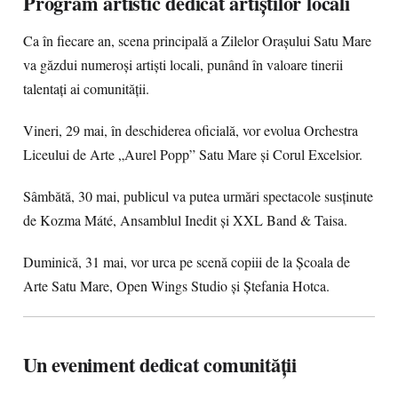
Program artistic dedicat artiștilor locali
Ca în fiecare an, scena principală a Zilelor Orașului Satu Mare
va găzdui numeroși artiști locali, punând în valoare tinerii
talentați ai comunității.
Vineri, 29 mai, în deschiderea oficială, vor evolua Orchestra
Liceului de Arte „Aurel Popp” Satu Mare și Corul Excelsior.
Sâmbătă, 30 mai, publicul va putea urmări spectacole susținute
de Kozma Máté, Ansamblul Inedit și XXL Band & Taisa.
Duminică, 31 mai, vor urca pe scenă copiii de la Școala de
Arte Satu Mare, Open Wings Studio și Ștefania Hotca.
Un eveniment dedicat comunității