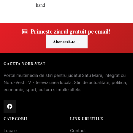
Primește ziarul gratuit pe email!
Abonează-te
GAZETA NORD-VEST
Portal multimedia de stiri pentru judetul Satu Mare, integrat cu
Nord-Vest TV - televiziunea locala. Stiri de actualitate, politica,
economie, sport, cultura si multe altele.
CATEGORII
LINK-URI UTILE
Locale
Contact