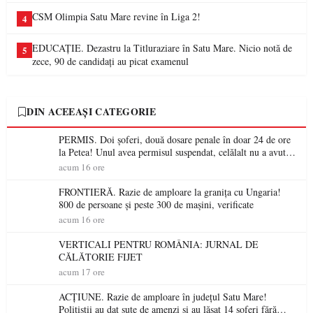
CSM Olimpia Satu Mare revine în Liga 2!
4
EDUCAȚIE. Dezastru la Titluraziare în Satu Mare. Nicio notă de
5
zece, 90 de candidați au picat examenul
DIN ACEEAȘI CATEGORIE
PERMIS. Doi șoferi, două dosare penale în doar 24 de ore
la Petea! Unul avea permisul suspendat, celălalt nu a avut
niciodată permis
acum 16 ore
FRONTIERĂ. Razie de amploare la granița cu Ungaria!
800 de persoane și peste 300 de mașini, verificate
acum 16 ore
VERTICALI PENTRU ROMÂNIA: JURNAL DE
CĂLĂTORIE FIJET
acum 17 ore
ACȚIUNE. Razie de amploare în județul Satu Mare!
Polițiștii au dat sute de amenzi și au lăsat 14 șoferi fără