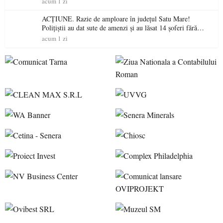
acum 1 zi
ACȚIUNE. Razie de amploare în județul Satu Mare!
Polițiștii au dat sute de amenzi și au lăsat 14 șoferi fără
permis într-o singură zi
acum 1 zi