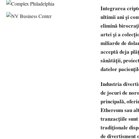
Integrarea cript
ultimii ani și co
elimină birocrați
artei și a colecț
miliarde de dolar
acceptă deja plăț
sănătății, proie
datelor paciențil
Industria divert
de jocuri de no
principală, oferi
Ethereum sau alt
tranzacțiile sunt
tradiționale dis
de divertisment 