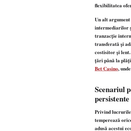
flexibilitatea ofe
Un alt argument 
intermediarilor ș
tranzacție intern
transferată și a
costisitor și len
țări până la plă
Bet Casino
, unde
Scenariul pe
persistente
Privind lucruril
temperează orice
adusă acestui eco