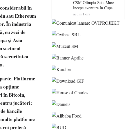
Maramureș, ideale pentru o
CSM Olimpia Satu Mare
considerabil în
escapadă de vară
începe aventura în Cupa
României la Baia Mare
acum 1 ora
tcoin sau Ethereum
r. În industria
ă, cu zeci de
opa și Asia
n sectorul
ră securitatea
a.
aparte. Platforme
a opțiune
i în Bitcoin,
entru jucători:
 de băncile
i multe platforme
erni preferă