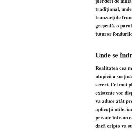
pierderi de mili
tradițional, unde
tranzacțiile frau
greșeală, o paro
tuturor fondurilo
Unde se îndr
Realitatea cea m
utopică a susțină
severi. Cel mai p
existente vor di
va aduce atât pro
aplicații utile, 
private într-un 
dacă cripto va su