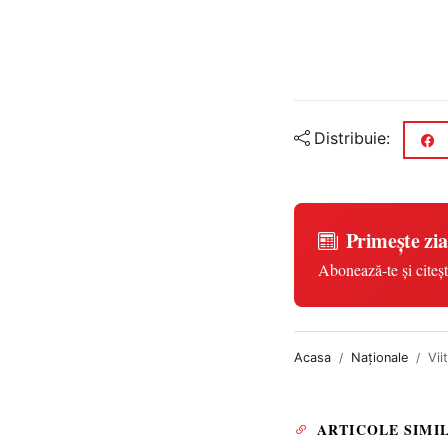
Distribuie:
Primește zia
Abonează-te și citeșt
Acasa
Naționale
Vii
ARTICOLE SIMI