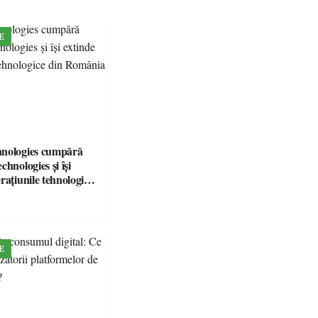
E
hnologies cumpără
chnologies și își
rațiunile tehnologice
ia
E