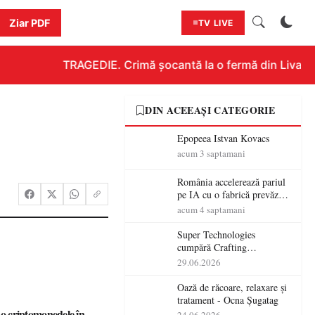
Ziar PDF
TV LIVE
TRAGEDIE. Crimă șocantă la o fermă din Livada!!! 
DIN ACEEAȘI CATEGORIE
Epopeea Istvan Kovacs
acum 3 saptamani
România accelerează pariul
pe IA cu o fabrică prevăzută
pentru 2027
acum 4 saptamani
Super Technologies
cumpără Crafting
Technologies și își extinde
29.06.2026
operațiunile tehnologice din
România
Oază de răcoare, relaxare și
tratament - Ocna Șugatag
t-o criptomonedele în