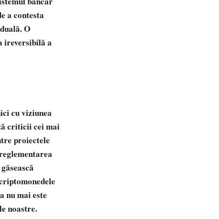
sistemul bancar
de a contesta
iduală. O
 ireversibilă a
ici cu viziunea
ă criticii cei mai
ntre proiectele
r reglementarea
ă găsească
u criptomonedele
ea nu mai este
le noastre.