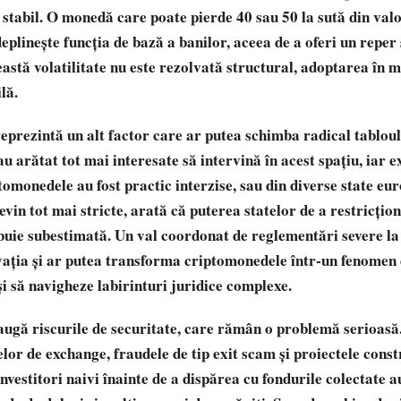
 stabil. O monedă care poate pierde 40 sau 50 la sută din val
plinește funcția de bază a banilor, aceea de a oferi un reper s
eastă volatilitate nu este rezolvată structural, adoptarea în
lă.
prezintă un alt factor care ar putea schimba radical tabloul
u arătat tot mai interesate să intervină în acest spațiu, iar 
omonedele au fost practic interzise, sau din diverse state eu
vin tot mai stricte, arată că puterea statelor de a restricțio
buie subestimată. Un val coordonat de reglementări severe la 
vația și ar putea transforma criptomonedele într-un fenomen d
i să navigheze labirinturi juridice complexe.
augă riscurile de securitate, care rămân o problemă serioasă
or de exchange, fraudele de tip exit scam și proiectele const
nvestitori naivi înainte de a dispărea cu fondurile colectate a