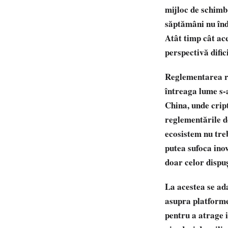
mijloc de schimb
săptămâni nu înde
Atât timp cât ac
perspectivă difici
Reglementarea re
întreaga lume s-a
China, unde cript
reglementările de
ecosistem nu tre
putea sufoca ino
doar celor dispuș
La acestea se ad
asupra platformel
pentru a atrage i