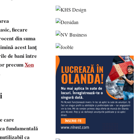
area
asic, fiecare
procent din suma
limină acest lanț
ile de bani între
elor precum
Xon
.
i
se care
ica fundamentală
nutilizabil ca