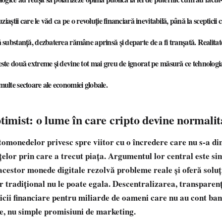
uziaștii care le văd ca pe o revoluție financiară inevitabilă, până la scepticii 
 substanță, dezbaterea rămâne aprinsă și departe de a fi tranșată. Realitate
este două extreme și devine tot mai greu de ignorat pe măsură ce tehnolog
multe sectoare ale economiei globale.
timist: o lume în care cripto devine normalit
ptomonedelor privesc spre viitor cu o încredere care nu s-a di
țelor prin care a trecut piața. Argumentul lor central este si
acestor monede digitale rezolvă probleme reale și oferă soluț
r tradițional nu le poate egala. Descentralizarea, transparen
vicii financiare pentru miliarde de oameni care nu au cont ba
e, nu simple promisiuni de marketing.