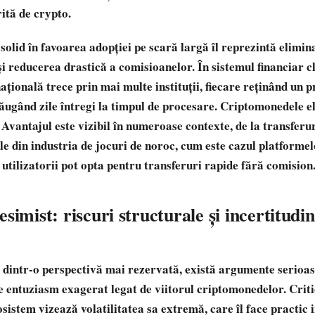
rită de crypto.
solid în favoarea adopției pe scară largă îl reprezintă elimin
i reducerea drastică a comisioanelor. În sistemul financiar cl
ațională trece prin mai multe instituții, fiecare reținând un 
dăugând zile întregi la timpul de procesare. Criptomonedele e
t. Avantajul este vizibil în numeroase contexte, de la transferur
țile din industria de jocuri de noroc, cum este cazul platform
 utilizatorii pot opta pentru transferuri rapide fără comision
simist: riscuri structurale și incertitudin
e dintr-o perspectivă mai rezervată, există argumente serioa
 entuziasm exagerat legat de viitorul criptomonedelor. Crit
sistem vizează volatilitatea sa extremă, care îl face practic i