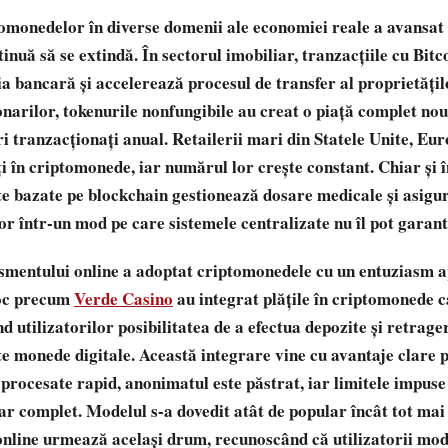
omonedelor în diverse domenii ale economiei reale a avansat 
ntinuă să se extindă. În sectorul imobiliar, tranzacțiile cu Bi
a bancară și accelerează procesul de transfer al proprietățilo
ionarilor, tokenurile nonfungibile au creat o piață complet nou
i tranzacționați anual. Retailerii mari din Statele Unite, Eur
i în criptomonede, iar numărul lor crește constant. Chiar și î
cte bazate pe blockchain gestionează dosare medicale și asigu
or într-un mod pe care sistemele centralizate nu îl pot garant
ismentului online a adoptat criptomonedele cu un entuziasm 
roc precum
Verde Casino
au integrat plățile în criptomonede c
nd utilizatorilor posibilitatea de a efectua depozite și retrager
e monede digitale. Această integrare vine cu avantaje clare p
 procesate rapid, anonimatul este păstrat, iar limitele impuse
par complet. Modelul s-a dovedit atât de popular încât tot ma
online urmează același drum, recunoscând că utilizatorii mod