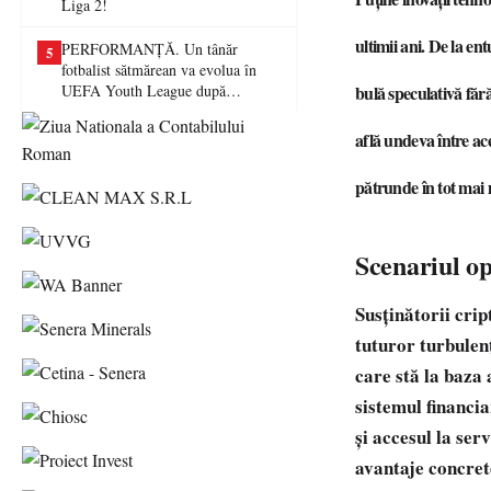
Liga 2!
ultimii ani. De la ent
PERFORMANȚĂ. Un tânăr
5
fotbalist sătmărean va evolua în
UEFA Youth League după
bulă speculativă fără
transferul la Farul Constanța
află undeva între ac
pătrunde în tot mai 
Scenariul op
Susținătorii cri
tuturor turbulen
care stă la baza 
sistemul financia
și accesul la ser
avantaje concret