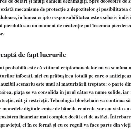
arde de dolari și mulți oameni dezamăgiți. Spre deosebire de 
 există mecanisme de protecție a depozitelor și posibilitatea 
duloase, în lumea cripto responsabilitatea este exclusiv indiv
lă pierdută sau un moment de neatenție pot însemna pierderea
r.
eaptă de fapt lucrurile
ai probabilă este că viitorul criptomonedelor nu va semăna n
torilor înfocați, nici cu prăbușirea totală pe care o anticipeaz
lauzibil scenariu este unul al maturizării treptate: o parte di
spărea, piața se va consolida în jurul câtorva nume solide, ia
tecție, cât și restricții. Tehnologia blockchain va continua s
iar monedele digitale emise de băncile centrale vor coexista c
ecosistem financiar mai complex decât cel de astăzi. Întrebar
praviețui, ci în ce formă și cu ce reguli va face parte din vieți