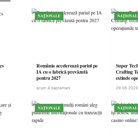
NAȚIONALE
NAȚIONAL
cs
România accelerează pariul pe
Super Tec
IA cu o fabrică prevăzută
Crafting Te
pentru 2027
extinde ope
din Român
acum 4 saptamani
29.06.2026
NAȚIONALE
NAȚIONAL