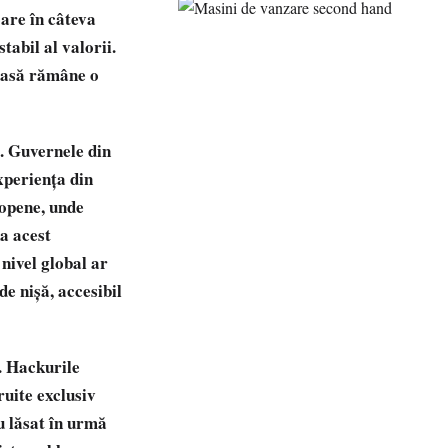
oare în câteva
tabil al valorii.
 masă rămâne o
. Guvernele din
experiența din
ropene, unde
na acest
nivel global ar
e nișă, accesibil
. Hackurile
ruite exclusiv
u lăsat în urmă