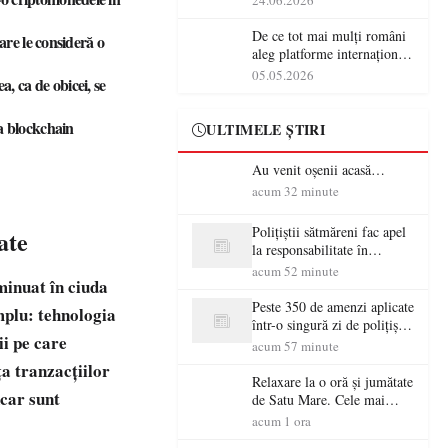
24.06.2026
De ce tot mai mulți români
care le consideră o
aleg platforme internaționale
cu tranzacții rapide
05.05.2026
a, ca de obicei, se
ia blockchain
ULTIMELE ȘTIRI
Au venit oșenii acasă…
acum 32 minute
Polițiștii sătmăreni fac apel
ate
la responsabilitate în
trafic…
acum 52 minute
minuat în ciuda
Peste 350 de amenzi aplicate
mplu: tehnologia
într-o singură zi de polițiștii
ii pe care
sătmăreni
acum 57 minute
ța tranzacțiilor
Relaxare la o oră și jumătate
ncar sunt
de Satu Mare. Cele mai
spectaculoase piscine
acum 1 ora
exterioare cu cazare din