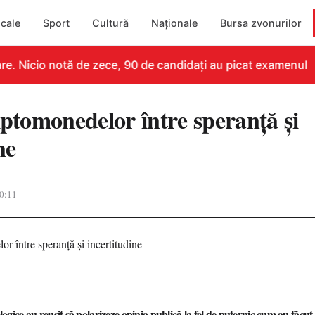
cale
Sport
Cultură
Naționale
Bursa zvonurilor
. Nicio notă de zece, 90 de candidați au picat examenul
iptomonedelor între speranță și
ne
0:11
logice au reușit să polarizeze opinia publică la fel de puternic cum au făcu