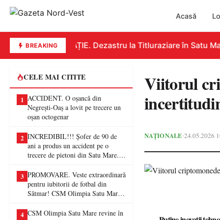
Acasă
Lo
EDUCAȚIE. Dezastru la Titluraziare în Satu Mare
BREAKING
Viitorul cr
CELE MAI CITITE
incertitudi
ACCIDENT. O oșancă din
1
Negrești-Oaș a lovit pe trecere un
oșan octogenar
NAȚIONALE
24.05.2026 1
•
INCREDIBIL!!! Șofer de 90 de
2
ani a produs un accident pe o
trecere de pietoni din Satu Mare. O
femeie a ajuns la spital
PROMOVARE. Veste extraordinară
3
pentru iubitorii de fotbal din
Sătmar! CSM Olimpia Satu Mare
va juca în Liga a II-a
CSM Olimpia Satu Mare revine în
4
Puține inovații tehno