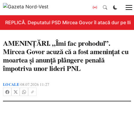
REPLICĂ. Deputatul PSD Mircea Govor îl atacă dur pe Ilie B
AMENINȚĂRI. „Îmi fac prohodul”.
Mircea Govor acuză că a fost amenințat cu
moartea și anunță plângere penală
împotriva unor lideri PNL
LOCALE
08.07.2026 11:27
•