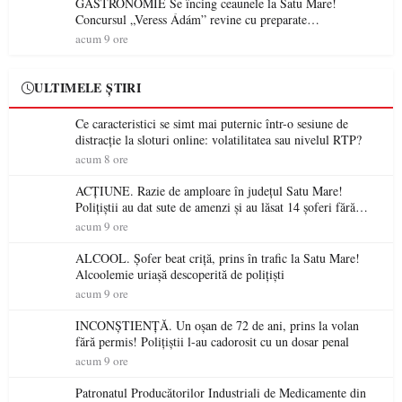
GASTRONOMIE Se încing ceaunele la Satu Mare!
Concursul „Veress Ádám” revine cu preparate
spectaculoase, premii și un jurat de renume
acum 9 ore
ULTIMELE ȘTIRI
Ce caracteristici se simt mai puternic într-o sesiune de
distracție la sloturi online: volatilitatea sau nivelul RTP?
acum 8 ore
ACȚIUNE. Razie de amploare în județul Satu Mare!
Polițiștii au dat sute de amenzi și au lăsat 14 șoferi fără
permis într-o singură zi
acum 9 ore
ALCOOL. Șofer beat criță, prins în trafic la Satu Mare!
Alcoolemie uriașă descoperită de polițiști
acum 9 ore
INCONȘTIENȚĂ. Un oșan de 72 de ani, prins la volan
fără permis! Polițiștii l-au cadorosit cu un dosar penal
acum 9 ore
Patronatul Producătorilor Industriali de Medicamente din