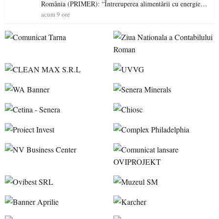
România (PRIMER): “Întreruperea alimentării cu energie
electrică a fabricilor de medicamente va pune în pericol
acum 9 ore
accesul pacienților la medicamente esențiale