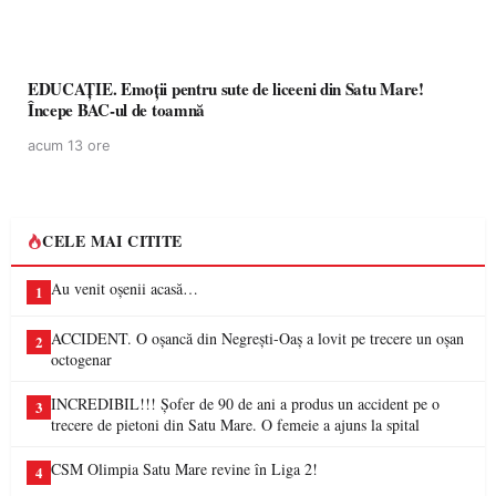
EDUCAȚIE. Emoții pentru sute de liceeni din Satu Mare!
Începe BAC-ul de toamnă
acum 13 ore
CELE MAI CITITE
Au venit oșenii acasă…
1
ACCIDENT. O oșancă din Negrești-Oaș a lovit pe trecere un oșan
2
octogenar
INCREDIBIL!!! Șofer de 90 de ani a produs un accident pe o
3
trecere de pietoni din Satu Mare. O femeie a ajuns la spital
CSM Olimpia Satu Mare revine în Liga 2!
4