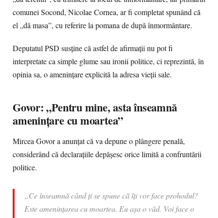
comunei Socond, Nicolae Cornea, ar fi completat spunând că
el „dă masa”, cu referire la pomana de după înmormântare.
Deputatul PSD susține că astfel de afirmații nu pot fi
interpretate ca simple glume sau ironii politice, ci reprezintă, în
opinia sa, o amenințare explicită la adresa vieții sale.
Govor: „Pentru mine, asta înseamnă
amenințare cu moartea”
Mircea Govor a anunțat că va depune o plângere penală,
considerând că declarațiile depășesc orice limită a confruntării
politice.
„Ce înseamnă când ți se spune că îți vor face prohodul?
Este amenințarea cu moartea. Eu așa o văd. Voi face o