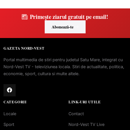
Primește ziarul gratuit pe email!
Abonează-te
GAZETA NORD-VEST
Portal multimedia de stiri pentru judetul Satu Mare, integrat cu
Nord-Vest TV - televiziunea locala. Stiri de actualitate, politica,
economie, sport, cultura si multe altele.
CATEGORII
LINK-URI UTILE
Locale
Contact
Sport
Nord-Vest TV Live