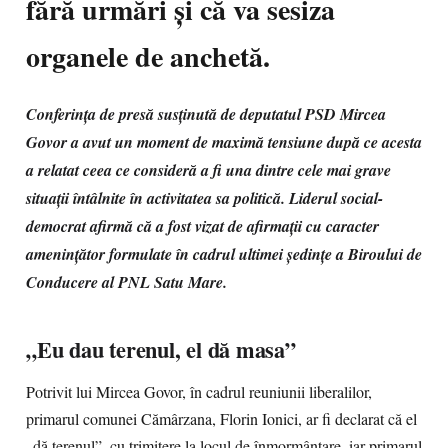
fără urmări și că va sesiza
organele de anchetă.
Conferința de presă susținută de deputatul PSD Mircea
Govor a avut un moment de maximă tensiune după ce acesta
a relatat ceea ce consideră a fi una dintre cele mai grave
situații întâlnite în activitatea sa politică. Liderul social-
democrat afirmă că a fost vizat de afirmații cu caracter
amenințător formulate în cadrul ultimei ședințe a Biroului de
Conducere al PNL Satu Mare.
„Eu dau terenul, el dă masa”
Potrivit lui Mircea Govor, în cadrul reuniunii liberalilor,
primarul comunei Cămârzana, Florin Ionici, ar fi declarat că el
„dă terenul”, cu trimitere la locul de înmormântare, iar primarul