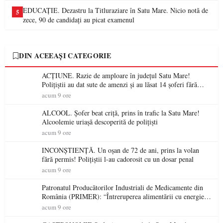
EDUCAȚIE. Dezastru la Titluraziare în Satu Mare. Nicio notă de
5
zece, 90 de candidați au picat examenul
DIN ACEEAȘI CATEGORIE
ACȚIUNE. Razie de amploare în județul Satu Mare!
Polițiștii au dat sute de amenzi și au lăsat 14 șoferi fără
permis într-o singură zi
acum 9 ore
ALCOOL. Șofer beat criță, prins în trafic la Satu Mare!
Alcoolemie uriașă descoperită de polițiști
acum 9 ore
INCONȘTIENȚĂ. Un oșan de 72 de ani, prins la volan
fără permis! Polițiștii l-au cadorosit cu un dosar penal
acum 9 ore
Patronatul Producătorilor Industriali de Medicamente din
România (PRIMER): “Întreruperea alimentării cu energie
electrică a fabricilor de medicamente va pune în pericol
acum 9 ore
accesul pacienților la medicamente esențiale