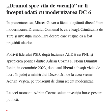
„Drumul spre vila de vacanță” ar fi
început odată cu modernizarea DC 6
În prezentarea sa, Mircea Govor a făcut o legătură directă între
modernizarea Drumului Comunal 6, care leagă Cămârzana de
Turț, și investiția imobiliară despre care susține că a fost
pregătită ulterior.
Potrivit liderului PSD, după fuziunea ALDE cu PNL și
apropierea politică dintre Adrian Cozma și Florin Dumitru
Ionici, în octombrie 2023, deputatul liberal a însoțit vizita de
lucru în județ a ministrului Dezvoltării de la acea vreme,
Adrian Veștea, pe tronsonul de drum recent modernizat.
La acel moment, Adrian Cozma saluta investiția într-o postare
publică: