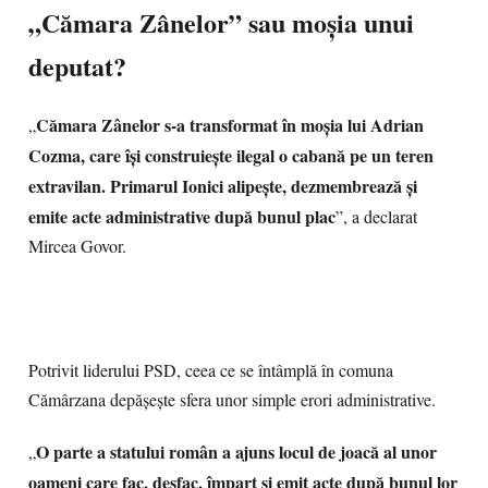
„Cămara Zânelor” sau moșia unui
deputat?
Cămara Zânelor s-a transformat în moșia lui Adrian
„
Cozma, care își construiește ilegal o cabană pe un teren
extravilan. Primarul Ionici alipește, dezmembrează și
emite acte administrative după bunul plac
”, a declarat
Mircea Govor.
Potrivit liderului PSD, ceea ce se întâmplă în comuna
Cămârzana depășește sfera unor simple erori administrative.
O parte a statului român a ajuns locul de joacă al unor
„
oameni care fac, desfac, împart și emit acte după bunul lor