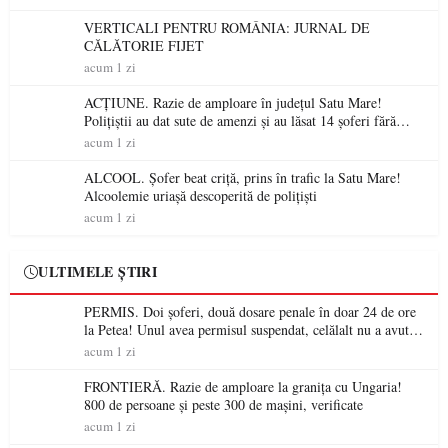
VERTICALI PENTRU ROMÂNIA: JURNAL DE
CĂLĂTORIE FIJET
acum 1 zi
ACȚIUNE. Razie de amploare în județul Satu Mare!
Polițiștii au dat sute de amenzi și au lăsat 14 șoferi fără
permis într-o singură zi
acum 1 zi
ALCOOL. Șofer beat criță, prins în trafic la Satu Mare!
Alcoolemie uriașă descoperită de polițiști
acum 1 zi
ULTIMELE ȘTIRI
PERMIS. Doi șoferi, două dosare penale în doar 24 de ore
la Petea! Unul avea permisul suspendat, celălalt nu a avut
niciodată permis
acum 1 zi
FRONTIERĂ. Razie de amploare la granița cu Ungaria!
800 de persoane și peste 300 de mașini, verificate
acum 1 zi