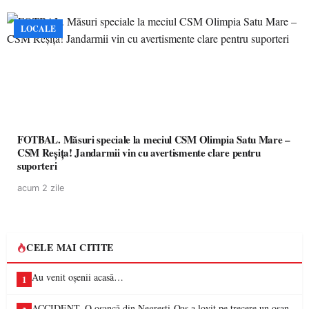
LOCALE
FOTBAL. Măsuri speciale la meciul CSM Olimpia Satu Mare –
CSM Reșița! Jandarmii vin cu avertismente clare pentru
suporteri
acum 2 zile
CELE MAI CITITE
Au venit oșenii acasă…
1
ACCIDENT. O oșancă din Negrești-Oaș a lovit pe trecere un oșan