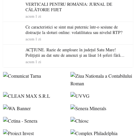
VERTICALI PENTRU ROMÂNIA: JURNAL DE
CĂLĂTORIE FIJET
acum 1 zi
Ce caracteristici se simt mai puternic într-o sesiune de
distracție la sloturi online: volatilitatea sau nivelul RTP?
acum 1 zi
ACȚIUNE. Razie de amploare în județul Satu Mare!
Polițiștii au dat sute de amenzi și au lăsat 14 șoferi fără
permis într-o singură zi
acum 1 zi