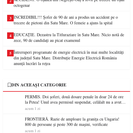
2
octogenar
INCREDIBIL!!! Șofer de 90 de ani a produs un accident pe o
3
trecere de pietoni din Satu Mare. O femeie a ajuns la spital
EDUCAȚIE. Dezastru la Titluraziare în Satu Mare. Nicio notă de
4
zece, 90 de candidați au picat examenul
Întreruperi programate de energie electrică în mai multe localități
5
din județul Satu Mare. Distribuție Energie Electrică România
anunță lucrări la rețea
DIN ACEEAȘI CATEGORIE
PERMIS. Doi șoferi, două dosare penale în doar 24 de ore
la Petea! Unul avea permisul suspendat, celălalt nu a avut
niciodată permis
acum 1 zi
FRONTIERĂ. Razie de amploare la granița cu Ungaria!
800 de persoane și peste 300 de mașini, verificate
acum 1 zi