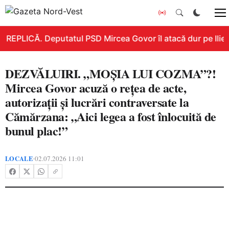
REPLICĂ. Deputatul PSD Mircea Govor îl atacă dur pe Ilie Bo
DEZVĂLUIRI. „MOȘIA LUI COZMA”?!
Mircea Govor acuză o rețea de acte,
autorizații și lucrări contraversate la
Cămărzana: „Aici legea a fost înlocuită de
bunul plac!”
LOCALE
02.07.2026 11:01
•