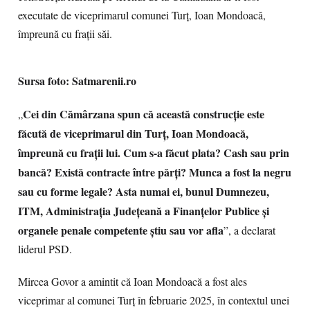
executate de viceprimarul comunei Turț, Ioan Mondoacă,
împreună cu frații săi.
Sursa foto: Satmarenii.ro
Cei din Cămârzana spun că această construcție este
„
făcută de viceprimarul din Turț, Ioan Mondoacă,
împreună cu frații lui. Cum s-a făcut plata? Cash sau prin
bancă? Există contracte între părți? Munca a fost la negru
sau cu forme legale? Asta numai ei, bunul Dumnezeu,
ITM, Administrația Județeană a Finanțelor Publice și
organele penale competente știu sau vor afla
”, a declarat
liderul PSD.
Mircea Govor a amintit că Ioan Mondoacă a fost ales
viceprimar al comunei Turț în februarie 2025, în contextul unei