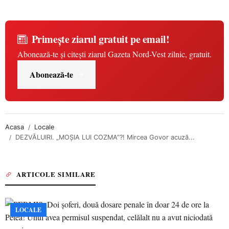
Primește ziarul gratuit pe email!
Abonează-te și citești ziarul Gazeta Nord-Vest zilnic, gratuit.
Abonează-te
Acasa
Locale
DEZVĂLUIRI. „MOȘIA LUI COZMA”?! Mircea Govor acuză...
ARTICOLE SIMILARE
LOCALE