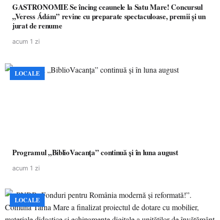
GASTRONOMIE Se încing ceaunele la Satu Mare! Concursul
„Veress Ádám” revine cu preparate spectaculoase, premii și un
jurat de renume
acum 1 zi
LOCALE
Programul „BiblioVacanța” continuă și în luna august
acum 1 zi
LOCALE