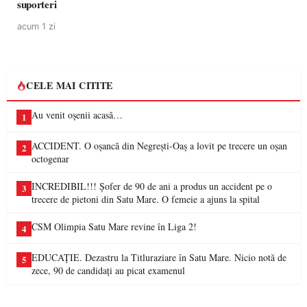
suporteri
acum 1 zi
CELE MAI CITITE
Au venit oșenii acasă…
1
ACCIDENT. O oșancă din Negrești-Oaș a lovit pe trecere un oșan
2
octogenar
INCREDIBIL!!! Șofer de 90 de ani a produs un accident pe o
3
trecere de pietoni din Satu Mare. O femeie a ajuns la spital
CSM Olimpia Satu Mare revine în Liga 2!
4
EDUCAȚIE. Dezastru la Titluraziare în Satu Mare. Nicio notă de
5
zece, 90 de candidați au picat examenul