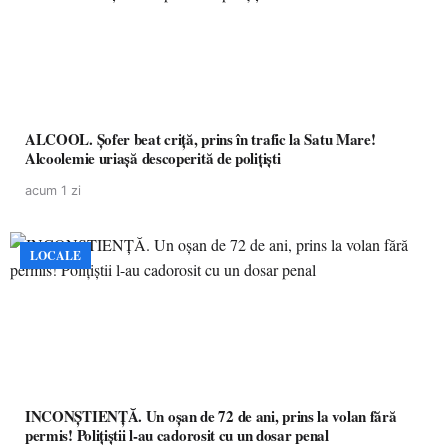
ALCOOL. Șofer beat criță, prins în trafic la Satu Mare!
Alcoolemie uriașă descoperită de polițiști
acum 1 zi
LOCALE
INCONȘTIENȚĂ. Un oșan de 72 de ani, prins la volan fără
permis! Polițiștii l-au cadorosit cu un dosar penal