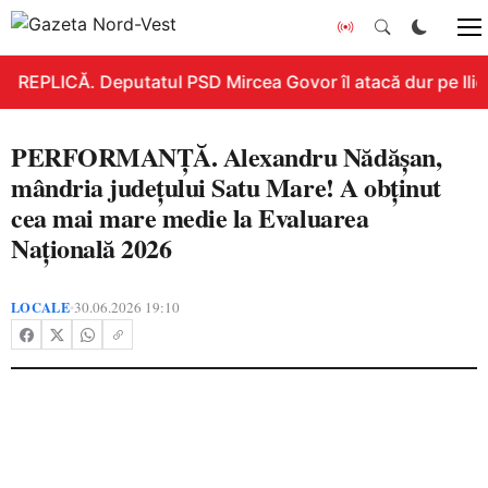
REPLICĂ. Deputatul PSD Mircea Govor îl atacă dur pe Ilie B
PERFORMANȚĂ. Alexandru Nădășan,
mândria județului Satu Mare! A obținut
cea mai mare medie la Evaluarea
Națională 2026
LOCALE
30.06.2026 19:10
•