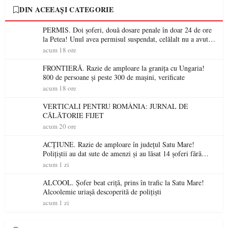
DIN ACEEAȘI CATEGORIE
PERMIS. Doi șoferi, două dosare penale în doar 24 de ore
la Petea! Unul avea permisul suspendat, celălalt nu a avut
niciodată permis
acum 18 ore
FRONTIERĂ. Razie de amploare la granița cu Ungaria!
800 de persoane și peste 300 de mașini, verificate
acum 18 ore
VERTICALI PENTRU ROMÂNIA: JURNAL DE
CĂLĂTORIE FIJET
acum 20 ore
ACȚIUNE. Razie de amploare în județul Satu Mare!
Polițiștii au dat sute de amenzi și au lăsat 14 șoferi fără
permis într-o singură zi
acum 1 zi
ALCOOL. Șofer beat criță, prins în trafic la Satu Mare!
Alcoolemie uriașă descoperită de polițiști
acum 1 zi