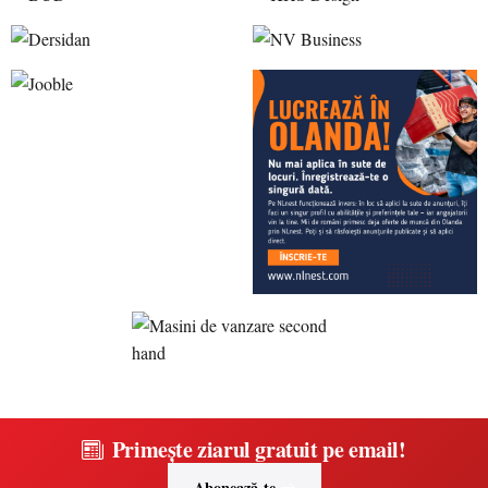
Primește ziarul gratuit pe email!
Abonează-te