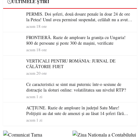
ULTIMELE ȘTIRI
PERMIS. Doi șoferi, două dosare penale în doar 24 de ore
la Petea! Unul avea permisul suspendat, celălalt nu a avut
niciodată permis
acum 18 ore
FRONTIERĂ. Razie de amploare la granița cu Ungaria!
800 de persoane și peste 300 de mașini, verificate
acum 18 ore
VERTICALI PENTRU ROMÂNIA: JURNAL DE
CĂLĂTORIE FIJET
acum 20 ore
Ce caracteristici se simt mai puternic într-o sesiune de
distracție la sloturi online: volatilitatea sau nivelul RTP?
acum 1 zi
ACȚIUNE. Razie de amploare în județul Satu Mare!
Polițiștii au dat sute de amenzi și au lăsat 14 șoferi fără
permis într-o singură zi
acum 1 zi