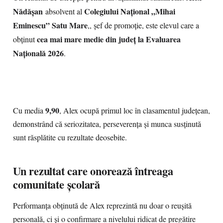
Nădășan
Colegiului Național „Mihai
absolvent al
Eminescu” Satu Mare
,, șef de promoție, este elevul care a
cea mai mare medie din județ la Evaluarea
obținut
Națională 2026
.
9,90
Cu media
, Alex ocupă primul loc în clasamentul județean,
demonstrând că seriozitatea, perseverența și munca susținută
sunt răsplătite cu rezultate deosebite.
Un rezultat care onorează întreaga
comunitate școlară
Performanța obținută de Alex reprezintă nu doar o reușită
personală, ci și o confirmare a nivelului ridicat de pregătire