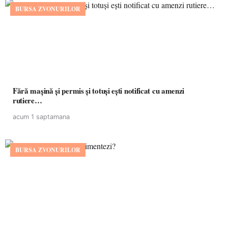
BURSA ZVONURILOR
Fără mașină și permis și totuși ești notificat cu amenzi
rutiere…
acum 1 saptamana
BURSA ZVONURILOR