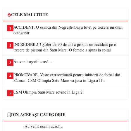
CELE MAI CITITE
ACCIDENT. O oșancă din Negrești-Oaș a lovit pe trecere un oșan
1
octogenar
INCREDIBIL!!! Șofer de 90 de ani a produs un accident pe o
2
trecere de pietoni din Satu Mare. O femeie a ajuns la spital
Au venit oșenii acasă…
3
PROMOVARE. Veste extraordinară pentru iubitorii de fotbal din
4
Sătmar! CSM Olimpia Satu Mare va juca în Liga a II-a
CSM Olimpia Satu Mare revine în Liga 2!
5
DIN ACEEAȘI CATEGORIE
Au venit oșenii acasă…