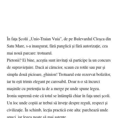
În fața Școlii „Unio-Traian Vuia”, de pe Bulevardul Cloșca din
Satu Mare, s-a inaugurat, fără panglică și fără autorizație, cea
mai nouă parcare: trotuarul.
Pietonii? Ei bine, aceștia sunt invitați să participe la un concurs
de supraviețuire. Dacă ai cărucior, scaun cu rotile sau pur și
simplu două picioare, ghinion! Trotuarul este rezervat bolizilor,
iar tu ești trimis elegant pe carosabil. Doar n-o să încurci
mașinile cu pretenția ta de a merge pe unde spune legea.
Ironia supremă este că totul se întâmplă chiar în fața unei școli.
Un loc unde copiii ar trebui să învețe despre reguli, respect și
civilizație. În schimb, lecția practică este alta: parchează unde
apuci, iar legea poate să mai aștepte.