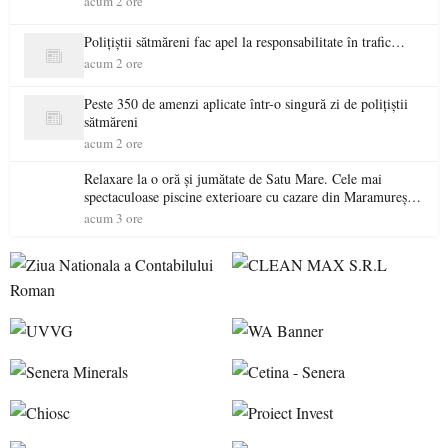
acum 2 ore
Polițiștii sătmăreni fac apel la responsabilitate în trafic…
acum 2 ore
Peste 350 de amenzi aplicate într-o singură zi de polițiștii
sătmăreni
acum 2 ore
Relaxare la o oră și jumătate de Satu Mare. Cele mai
spectaculoase piscine exterioare cu cazare din Maramureș,
ideale pentru o escapadă de vară
acum 3 ore