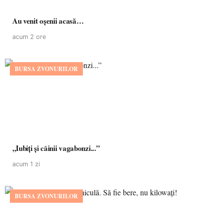
Au venit oșenii acasă…
acum 2 ore
BURSA ZVONURILOR
,,Iubiți și câinii vagabonzi...”
acum 1 zi
BURSA ZVONURILOR