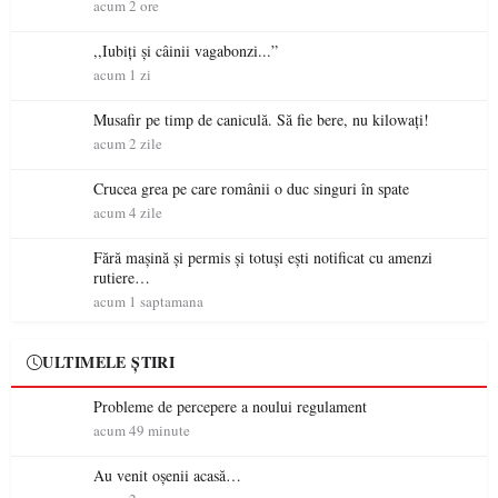
acum 2 ore
,,Iubiți și câinii vagabonzi...”
acum 1 zi
Musafir pe timp de caniculă. Să fie bere, nu kilowați!
acum 2 zile
Crucea grea pe care românii o duc singuri în spate
acum 4 zile
Fără mașină și permis și totuși ești notificat cu amenzi
rutiere…
acum 1 saptamana
ULTIMELE ȘTIRI
Probleme de percepere a noului regulament
acum 49 minute
Au venit oșenii acasă…