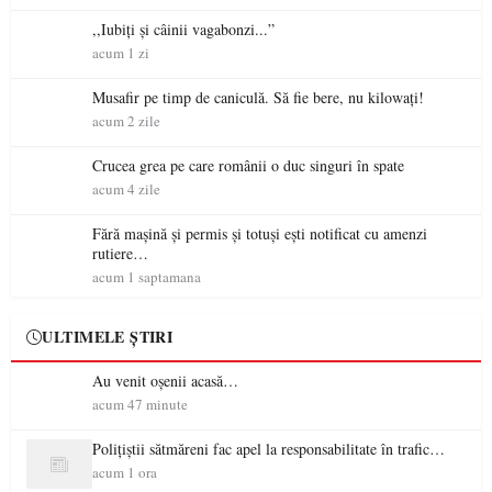
,,Iubiți și câinii vagabonzi...”
acum 1 zi
Musafir pe timp de caniculă. Să fie bere, nu kilowați!
acum 2 zile
Crucea grea pe care românii o duc singuri în spate
acum 4 zile
Fără mașină și permis și totuși ești notificat cu amenzi
rutiere…
acum 1 saptamana
ULTIMELE ȘTIRI
Au venit oșenii acasă…
acum 47 minute
Polițiștii sătmăreni fac apel la responsabilitate în trafic…
acum 1 ora