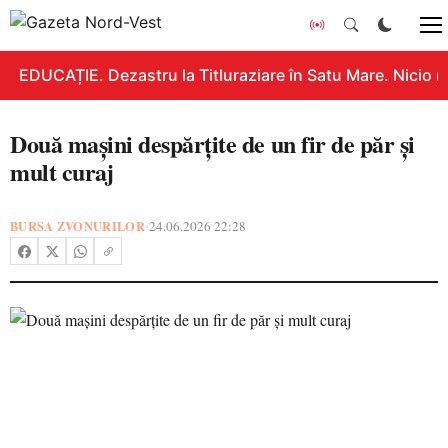
EDUCAȚIE. Dezastru la Titluraziare în Satu Mare. Nicio n
Două mașini despărțite de un fir de păr și
mult curaj
BURSA ZVONURILOR
24.06.2026 22:28
•