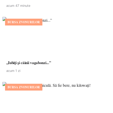
acum 47 minute
BURSA ZVONURILOR
,,Iubiți și câinii vagabonzi...”
acum 1 zi
BURSA ZVONURILOR