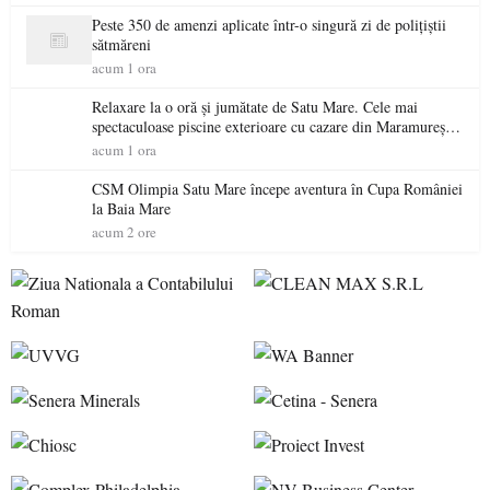
Peste 350 de amenzi aplicate într-o singură zi de polițiștii
sătmăreni
acum 1 ora
Relaxare la o oră și jumătate de Satu Mare. Cele mai
spectaculoase piscine exterioare cu cazare din Maramureș,
ideale pentru o escapadă de vară
acum 1 ora
CSM Olimpia Satu Mare începe aventura în Cupa României
la Baia Mare
acum 2 ore