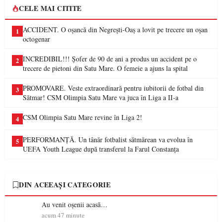
CELE MAI CITITE
ACCIDENT. O oșancă din Negrești-Oaș a lovit pe trecere un oșan
1
octogenar
INCREDIBIL!!! Șofer de 90 de ani a produs un accident pe o
2
trecere de pietoni din Satu Mare. O femeie a ajuns la spital
PROMOVARE. Veste extraordinară pentru iubitorii de fotbal din
3
Sătmar! CSM Olimpia Satu Mare va juca în Liga a II-a
CSM Olimpia Satu Mare revine în Liga 2!
4
PERFORMANȚĂ. Un tânăr fotbalist sătmărean va evolua în
5
UEFA Youth League după transferul la Farul Constanța
DIN ACEEAȘI CATEGORIE
Au venit oșenii acasă…
acum 47 minute