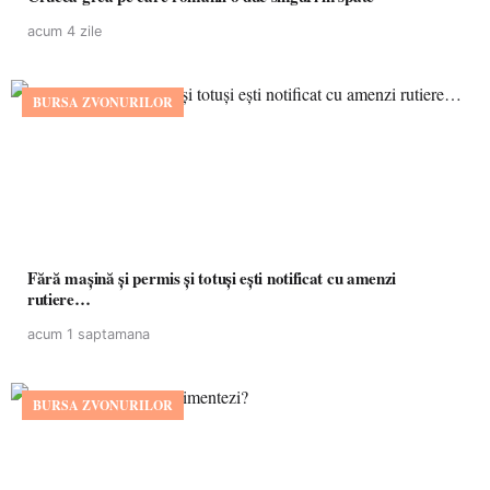
acum 4 zile
BURSA ZVONURILOR
Fără mașină și permis și totuși ești notificat cu amenzi
rutiere…
acum 1 saptamana
BURSA ZVONURILOR