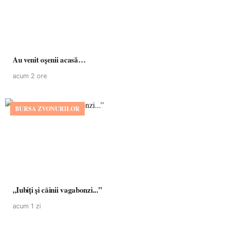
Au venit oșenii acasă…
acum 2 ore
BURSA ZVONURILOR
,,Iubiți și câinii vagabonzi...”
acum 1 zi