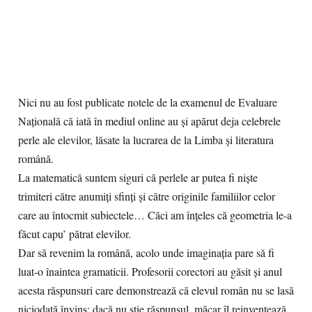
Nici nu au fost publicate notele de la examenul de Evaluare
Națională că iată în mediul online au și apărut deja celebrele
perle ale elevilor, lăsate la lucrarea de la Limba și literatura
română.
La matematică suntem siguri că perlele ar putea fi niște
trimiteri către anumiți sfinți și către originile familiilor celor
care au întocmit subiectele… Căci am înțeles că geometria le-a
făcut capu’ pătrat elevilor.
Dar să revenim la română, acolo unde imaginația pare să fi
luat-o înaintea gramaticii. Profesorii corectori au găsit și anul
acesta răspunsuri care demonstrează că elevul român nu se lasă
niciodată învins: dacă nu știe răspunsul, măcar îl reinventează.