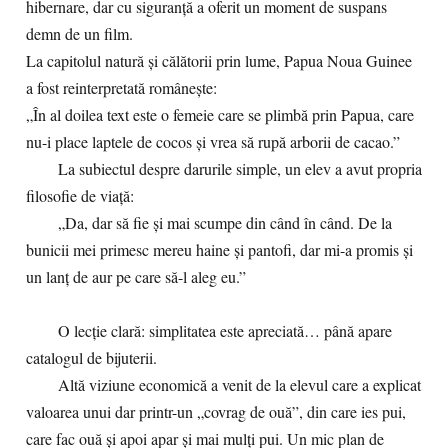
hibernare, dar cu siguranță a oferit un moment de suspans
demn de un film.
La capitolul natură și călătorii prin lume, Papua Noua Guinee
a fost reinterpretată românește:
„În al doilea text este o femeie care se plimbă prin Papua, care
nu-i place laptele de cocos și vrea să rupă arborii de cacao.”
La subiectul despre darurile simple, un elev a avut propria
filosofie de viață:
„Da, dar să fie și mai scumpe din când în când. De la
bunicii mei primesc mereu haine și pantofi, dar mi-a promis și
un lanț de aur pe care să-l aleg eu.”
O lecție clară: simplitatea este apreciată… până apare
catalogul de bijuterii.
Altă viziune economică a venit de la elevul care a explicat
valoarea unui dar printr-un „covrag de ouă”, din care ies pui,
care fac ouă și apoi apar și mai mulți pui. Un mic plan de