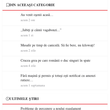
DIN ACEEAȘI CATEGORIE
Au venit oșenii acasă…
acum 2 ore
,,Iubiți și câinii vagabonzi...”
acum 1 zi
Musafir pe timp de caniculă. Să fie bere, nu kilowați!
acum 2 zile
Crucea grea pe care românii o duc singuri în spate
acum 4 zile
Fără mașină și permis și totuși ești notificat cu amenzi
rutiere…
acum 1 saptamana
ULTIMELE ȘTIRI
Probleme de percepere a noului regulament