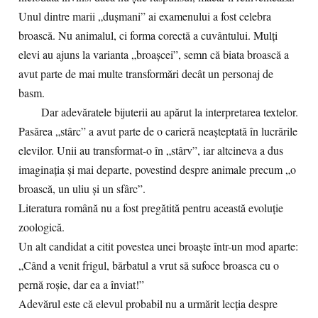
Unul dintre marii „dușmani” ai examenului a fost celebra
broască. Nu animalul, ci forma corectă a cuvântului. Mulți
elevi au ajuns la varianta „broașcei”, semn că biata broască a
avut parte de mai multe transformări decât un personaj de
basm.
Dar adevăratele bijuterii au apărut la interpretarea textelor.
Pasărea „stârc” a avut parte de o carieră neașteptată în lucrările
elevilor. Unii au transformat-o în „stârv”, iar altcineva a dus
imaginația și mai departe, povestind despre animale precum „o
broască, un uliu și un sfârc”.
Literatura română nu a fost pregătită pentru această evoluție
zoologică.
Un alt candidat a citit povestea unei broaște într-un mod aparte:
„Când a venit frigul, bărbatul a vrut să sufoce broasca cu o
pernă roșie, dar ea a înviat!”
Adevărul este că elevul probabil nu a urmărit lecția despre