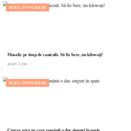
BURSA ZVONURILOR
Musafir pe timp de caniculă. Să fie bere, nu kilowați!
acum 2 zile
BURSA ZVONURILOR
Crucea grea pe care românii o duc singuri în spate