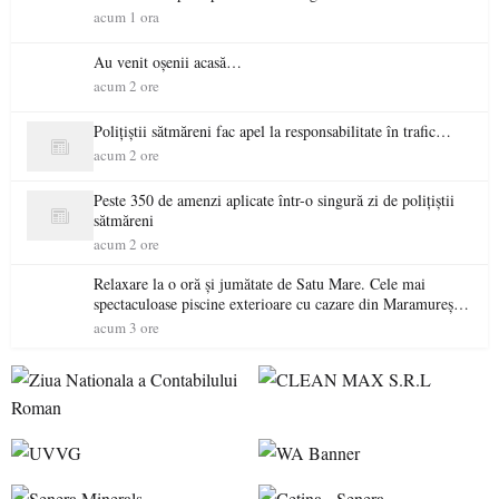
acum 1 ora
Au venit oșenii acasă…
acum 2 ore
Polițiștii sătmăreni fac apel la responsabilitate în trafic…
acum 2 ore
Peste 350 de amenzi aplicate într-o singură zi de polițiștii
sătmăreni
acum 2 ore
Relaxare la o oră și jumătate de Satu Mare. Cele mai
spectaculoase piscine exterioare cu cazare din Maramureș,
ideale pentru o escapadă de vară
acum 3 ore