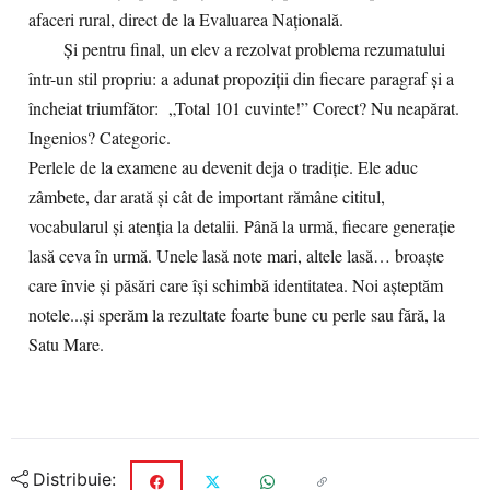
afaceri rural, direct de la Evaluarea Națională.
Și pentru final, un elev a rezolvat problema rezumatului
într-un stil propriu: a adunat propoziții din fiecare paragraf și a
încheiat triumfător: „Total 101 cuvinte!” Corect? Nu neapărat.
Ingenios? Categoric.
Perlele de la examene au devenit deja o tradiție. Ele aduc
zâmbete, dar arată și cât de important rămâne cititul,
vocabularul și atenția la detalii. Până la urmă, fiecare generație
lasă ceva în urmă. Unele lasă note mari, altele lasă… broaște
care învie și păsări care își schimbă identitatea. Noi așteptăm
notele...și sperăm la rezultate foarte bune cu perle sau fără, la
Satu Mare.
Distribuie: