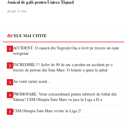
Amical de gală pentru Unirea Tășnad
acum 3 ore
CELE MAI CITITE
ACCIDENT. O oșancă din Negrești-Oaș a lovit pe trecere un oșan
1
octogenar
INCREDIBIL!!! Șofer de 90 de ani a produs un accident pe o
2
trecere de pietoni din Satu Mare. O femeie a ajuns la spital
Au venit oșenii acasă…
3
PROMOVARE. Veste extraordinară pentru iubitorii de fotbal din
4
Sătmar! CSM Olimpia Satu Mare va juca în Liga a II-a
CSM Olimpia Satu Mare revine în Liga 2!
5