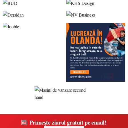
Primește ziarul gratuit pe email!