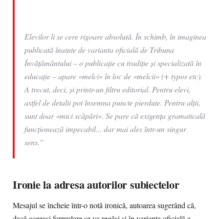
Elevilor li se cere rigoare absolută. În schimb, în imaginea
publicată înainte de varianta oficială de
Tribuna
Învățământului
– o publicație cu tradiție și specializată în
educație – apare «melci» în loc de «melcii» (+ typos etc).
A trecut, deci, și printr-un filtru editorial. Pentru elevi,
astfel de detalii pot însemna puncte pierdute. Pentru alții,
sunt doar «mici scăpări». Se pare că exigența gramaticală
funcționează impecabil... dar mai ales într-un singur
sens.”
Ironie la adresa autorilor subiectelor
Mesajul se încheie într-o notă ironică, autoarea sugerând că,
dacă aceeași formulare se va regăsi și în varianta oficială a