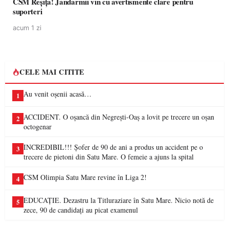
CSM Reșița! Jandarmii vin cu avertismente clare pentru
suporteri
acum 1 zi
CELE MAI CITITE
Au venit oșenii acasă…
1
ACCIDENT. O oșancă din Negrești-Oaș a lovit pe trecere un oșan
2
octogenar
INCREDIBIL!!! Șofer de 90 de ani a produs un accident pe o
3
trecere de pietoni din Satu Mare. O femeie a ajuns la spital
CSM Olimpia Satu Mare revine în Liga 2!
4
EDUCAȚIE. Dezastru la Titluraziare în Satu Mare. Nicio notă de
5
zece, 90 de candidați au picat examenul