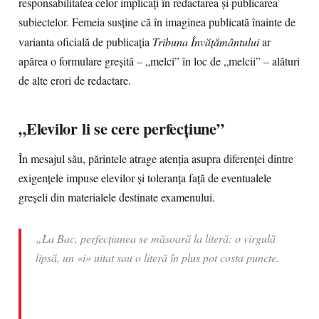
responsabilitatea celor implicați în redactarea și publicarea
subiectelor. Femeia susține că în imaginea publicată înainte de
varianta oficială de publicația
Tribuna Învățământului
ar
apărea o formulare greșită – „melci” în loc de „melcii” – alături
de alte erori de redactare.
„Elevilor li se cere perfecțiune”
În mesajul său, părintele atrage atenția asupra diferenței dintre
exigențele impuse elevilor și toleranța față de eventualele
greșeli din materialele destinate examenului.
„La Bac, perfecțiunea se măsoară la literă: o virgulă
lipsă, un «i» uitat sau o literă în plus pot costa puncte.