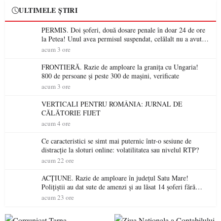
ULTIMELE ȘTIRI
PERMIS. Doi șoferi, două dosare penale în doar 24 de ore
la Petea! Unul avea permisul suspendat, celălalt nu a avut
niciodată permis
acum 3 ore
FRONTIERĂ. Razie de amploare la granița cu Ungaria!
800 de persoane și peste 300 de mașini, verificate
acum 3 ore
VERTICALI PENTRU ROMÂNIA: JURNAL DE
CĂLĂTORIE FIJET
acum 4 ore
Ce caracteristici se simt mai puternic într-o sesiune de
distracție la sloturi online: volatilitatea sau nivelul RTP?
acum 22 ore
ACȚIUNE. Razie de amploare în județul Satu Mare!
Polițiștii au dat sute de amenzi și au lăsat 14 șoferi fără
permis într-o singură zi
acum 23 ore