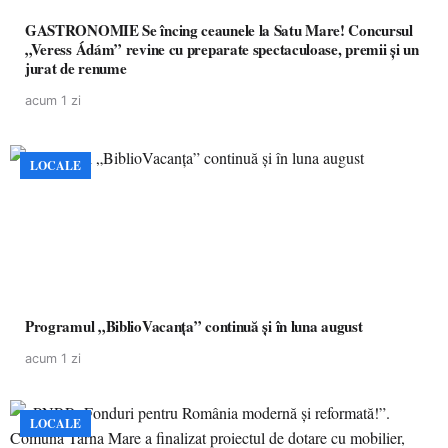
GASTRONOMIE Se încing ceaunele la Satu Mare! Concursul
„Veress Ádám” revine cu preparate spectaculoase, premii și un
jurat de renume
acum 1 zi
LOCALE
Programul „BiblioVacanța” continuă și în luna august
acum 1 zi
LOCALE