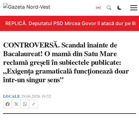
REPLICĂ. Deputatul PSD Mircea Govor îl atacă dur pe Ilie B
CONTROVERSĂ. Scandal înainte de
Bacalaureat! O mamă din Satu Mare
reclamă greșeli în subiectele publicate:
„Exigența gramaticală funcționează doar
într-un singur sens”
LOCALE
29.06.2026 19:52
•