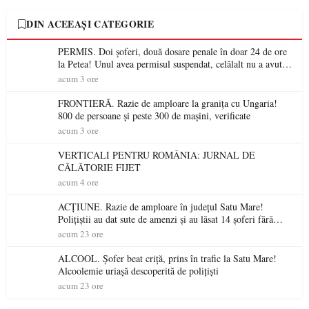
DIN ACEEAȘI CATEGORIE
PERMIS. Doi șoferi, două dosare penale în doar 24 de ore
la Petea! Unul avea permisul suspendat, celălalt nu a avut
niciodată permis
acum 3 ore
FRONTIERĂ. Razie de amploare la granița cu Ungaria!
800 de persoane și peste 300 de mașini, verificate
acum 3 ore
VERTICALI PENTRU ROMÂNIA: JURNAL DE
CĂLĂTORIE FIJET
acum 4 ore
ACȚIUNE. Razie de amploare în județul Satu Mare!
Polițiștii au dat sute de amenzi și au lăsat 14 șoferi fără
permis într-o singură zi
acum 23 ore
ALCOOL. Șofer beat criță, prins în trafic la Satu Mare!
Alcoolemie uriașă descoperită de polițiști
acum 23 ore