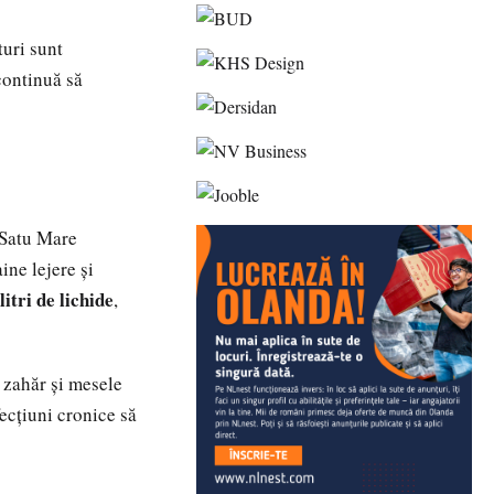
turi sunt
continuă să
 Satu Mare
aine lejere și
 litri de lichide
,
u zahăr și mesele
ecțiuni cronice să