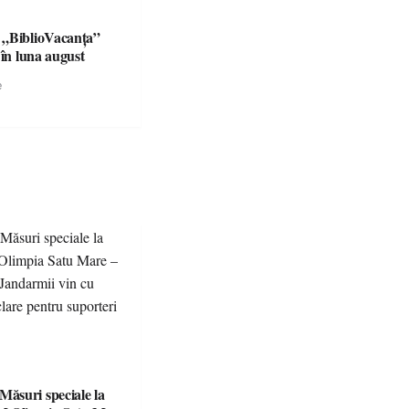
 „BiblioVacanța”
 în luna august
e
suri speciale la