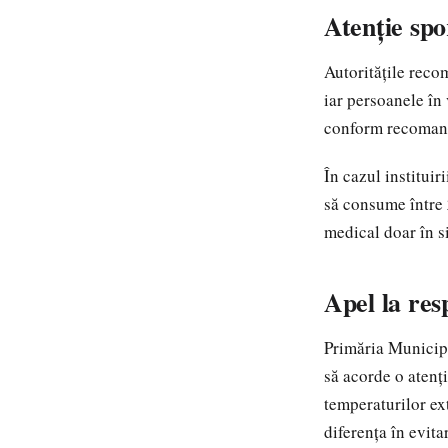
Atenție spo
Autoritățile recom
iar persoanele în 
conform recomand
În cazul instituir
să consume între
medical doar în si
Apel la res
Primăria Municipi
să acorde o atenț
temperaturilor ex
diferența în evit