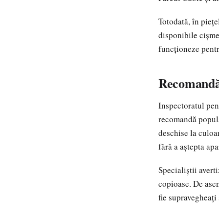
Totodată, în pieț
disponibile cișme
funcționeze pentr
Recomandări
Inspectoratul pen
recomandă populaț
deschise la culoar
fără a aștepta apa
Specialiștii avert
copioase. De asem
fie supravegheați 