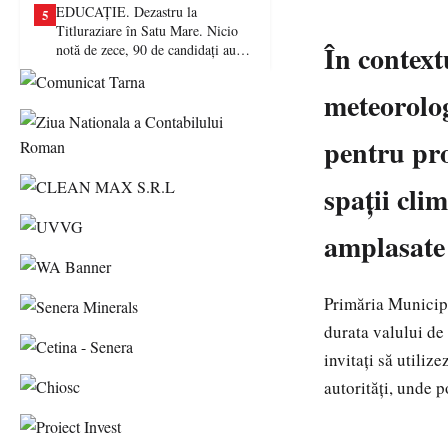
EDUCAȚIE. Dezastru la
5
Titluraziare în Satu Mare. Nicio
În context
notă de zece, 90 de candidați au
picat examenul
meteorolog
pentru pro
spații clim
amplasate
Primăria Municipi
durata valului de
invitați să utiliz
autorități, unde p