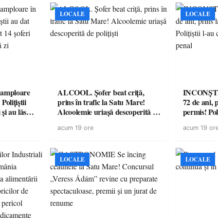
LOCALE
LOCALE
amploare
ALCOOL. Șofer beat criță,
INCONȘTI
olițiștii
prins în trafic la Satu Mare!
72 de ani, 
și au lăsat
Alcoolemie uriașă descoperită de
permis! Poli
într-o
polițiști
cu un dosa
acum 19 ore
acum 19 or
LOCALE
LOCALE