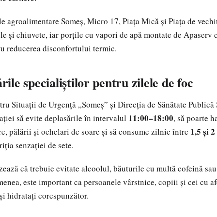
ele agroalimentare Someș, Micro 17, Piața Mică și Piața de vechi
le și chiuvete, iar porțile cu vapori de apă montate de Apaserv 
u reducerea disconfortului termic.
le specialiștilor pentru zilele de foc
tru Situații de Urgență „Someș” și Direcția de Sănătate Publică
11:00–18:00
iei să evite deplasările în intervalul
, să poarte h
1,5 și 2
e, pălării și ochelari de soare și să consume zilnic între
riția senzației de sete.
izează că trebuie evitate alcoolul, băuturile cu multă cofeină sa
enea, este important ca persoanele vârstnice, copiii și cei cu af
și hidratați corespunzător.