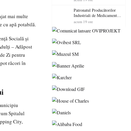
cadorosit cu un dosar penal
Patronatul Producătorilor
Industriali de Medicamente
ajat mai multe
din România (PRIMER):
acum 19 ore
re cu apă potabilă.
“Întreruperea alimentării cu
energie electrică a fabricilor
de medicamente va pune în
ență Socială și
pericol accesul pacienților la
Adulți – Adăpost
medicamente esențiale
 de Zi pentru
pot răcori în
ui
municipiu
cum Spitalul
opping City,