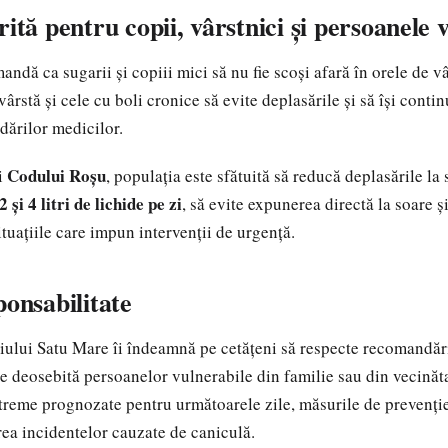
rită pentru copii, vârstnici și persoanele 
andă ca sugarii și copiii mici să nu fie scoși afară în orele de vâ
vârstă și cele cu boli cronice să evite deplasările și să își conti
ărilor medicilor.
Codului Roșu
ii
, populația este sfătuită să reducă deplasările la 
2 și 4 litri de lichide pe zi
, să evite expunerea directă la soare și
tuațiile care impun intervenții de urgență.
ponsabilitate
ului Satu Mare îi îndeamnă pe cetățeni să respecte recomandăril
ie deosebită persoanelor vulnerabile din familie sau din vecinăta
treme prognozate pentru următoarele zile, măsurile de prevenție
area incidentelor cauzate de caniculă.