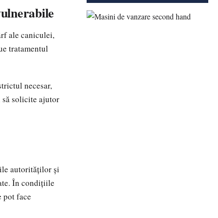
vulnerabile
rf ale caniculei,
nue tratamentul
strictul necesar,
 să solicite ajutor
e autorităților și
te. În condițiile
 pot face