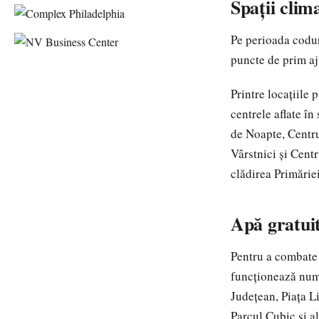
Spații clim
Pe perioada codur
puncte de prim aju
Printre locațiile 
centrele aflate î
de Noapte, Centru
Vârstnici și Cent
clădirea Primăriei
Apă gratuit
Pentru a combate 
funcționează nume
Județean, Piața L
Parcul Cubic și al