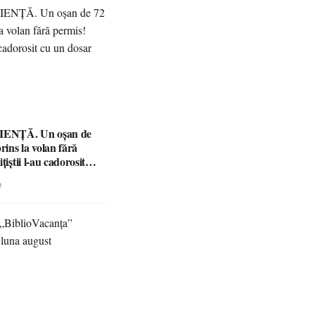
ENȚĂ. Un oșan de
prins la volan fără
țiștii l-au cadorosit
r penal
e