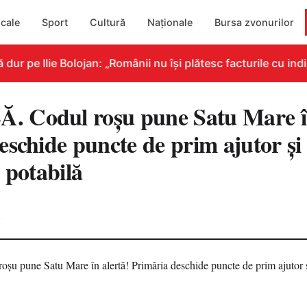
cale
Sport
Cultură
Naționale
Bursa zvonurilor
 pe Ilie Bolojan: „Românii nu își plătesc facturile cu indic
 Codul roșu pune Satu Mare în
schide puncte de prim ajutor și 
 potabilă
4