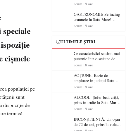
din România (PRIMER):
acum 19 ore
“Întreruperea alimentării cu
energie electrică a fabricilor
e
GASTRONOMIE Se încing
de medicamente va pune în
ceaunele la Satu Mare!
pericol accesul pacienților la
Concursul „Veress Ádám”
acum 19 ore
i speciale
medicamente esențiale
revine cu preparate
spectaculoase, premii și un
jurat de renume
ispoziție
ULTIMELE ȘTIRI
Ce caracteristici se simt mai
de cișmele
puternic într-o sesiune de
distracție la sloturi online:
acum 18 ore
volatilitatea sau nivelul
RTP?
ACȚIUNE. Razie de
amploare în județul Satu
Mare! Polițiștii au dat sute
acum 19 ore
rea populației pe
de amenzi și au lăsat 14
etățenii sunt
șoferi fără permis într-o
ALCOOL. Șofer beat criță,
singură zi
prins în trafic la Satu Mare!
la dispoziție de
Alcoolemie uriașă
acum 19 ore
are termică.
descoperită de polițiști
INCONȘTIENȚĂ. Un oșan
de 72 de ani, prins la volan
fără permis! Polițiștii l-au
acum 19 ore