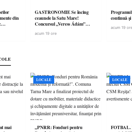
rilor
GASTRONOMIE Se încing
Programul
amente din
ceaunele la Satu Mare!
continuă și
:
Concursul „Veress Ádám”
acum 19 or
ării cu
revine cu preparate
acum 19 ore
ricilor de
spectaculoase, premii și un jurat
în pericol
de renume
e
COLE
LOCALE
LOCALE
imt mai
„PNRR: Fonduri pentru
FOTBAL. Mă