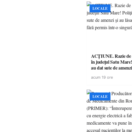
LOCALE
ACȚIUNE. Razie de 
în județul Satu Mare! P
au dat sute de amenzi 
14 șoferi fără permis 
acum 19 ore
singură zi
LOCALE