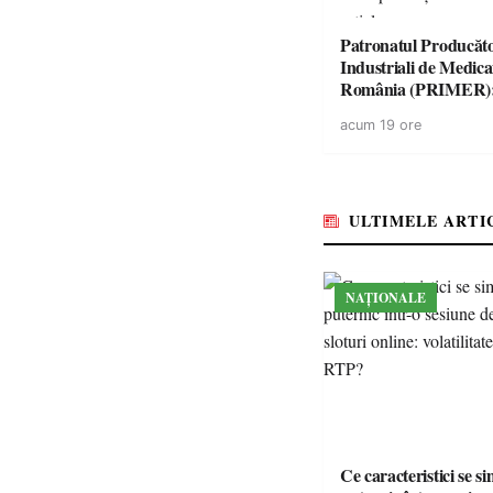
Patronatul Producăto
Industriali de Medic
România (PRIMER)
“Întreruperea aliment
acum 19 ore
energie electrică a fab
medicamente va pune 
accesul pacienților la
medicamente esențial
ULTIMELE ARTI
NAȚIONALE
Ce caracteristici se s