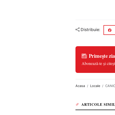
Distribuie:
Primește zia
Abonează-te și citeșt
Acasa
Locale
CANICU
ARTICOLE SIMI