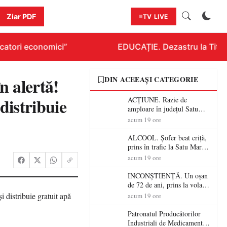
Ziar PDF
TV LIVE
atori economici”
EDUCAȚIE. Dezastru la Titluraz
 alertă!
DIN ACEEAȘI CATEGORIE
distribuie
ACȚIUNE. Razie de
amploare în județul Satu
Mare! Polițiștii au dat sute
acum 19 ore
de amenzi și au lăsat 14
șoferi fără permis într-o
ALCOOL. Șofer beat criță,
singură zi
prins în trafic la Satu Mare!
Alcoolemie uriașă
acum 19 ore
descoperită de polițiști
INCONȘTIENȚĂ. Un oșan
de 72 de ani, prins la volan
fără permis! Polițiștii l-au
acum 19 ore
cadorosit cu un dosar penal
Patronatul Producătorilor
Industriali de Medicamente