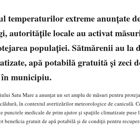
ul temperaturilor extreme anunțate d
i, autoritățile locale au activat măsur
tejarea populației. Sătmărenii au la d
atizate, apă potabilă gratuită și zeci 
 în municipiu.
ului Satu Mare a anunțat un set amplu de măsuri pentru proteja
 căldură, în contextul avertizărilor meteorologice de caniculă. C
eze punctele medicale de prim ajutor și spațiile climatizate puse 
ot beneficia gratuit de apă potabilă și de condiții pentru recuper