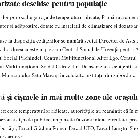
atizate deschise pentru populație
ilor portocaliu și roșu de temperaturi ridicate, Primăria a amen
tor și adăpostire, dotate cu instalații de climatizare și dozatoa
puse la dispoziția cetățenilor se numără sediul Direcției de Asist
n subordinea acesteia, precum Centrul Social de Urgență pentru 
l Social Prichindel, Centrul Multifuncțional Alter Ego, Centrul
rul Multifuncțional Social Ostrovului. De asemenea, cetățenii se 
 Municipiului Satu Mare și în celelalte instituții din subordine.
ă și cișmele în mai multe zone ale orașul
efectele temperaturilor ridicate, autoritățile au reamintit că în 
roase cișmele publice, amplasate în zone intens circulate, pre
ibertății, Parcul Grădina Romei, Parcul UFO, Parcul Liniștii, Sh
te cartiere.