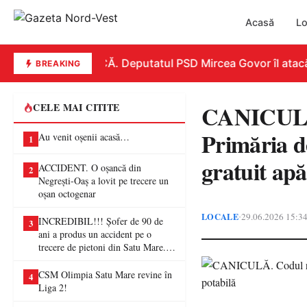
Acasă
Lo
REPLICĂ. Deputatul PSD Mircea Govor îl atacă dur
BREAKING
CANICULĂ.
CELE MAI CITITE
Primăria de
Au venit oșenii acasă…
1
gratuit apă
ACCIDENT. O oșancă din
2
Negrești-Oaș a lovit pe trecere un
oșan octogenar
LOCALE
29.06.2026 15:3
•
INCREDIBIL!!! Șofer de 90 de
3
ani a produs un accident pe o
trecere de pietoni din Satu Mare. O
femeie a ajuns la spital
CSM Olimpia Satu Mare revine în
4
Liga 2!