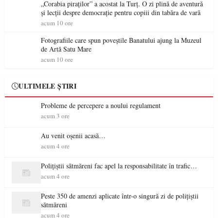
„Corabia piraților” a acostat la Turț. O zi plină de aventură
și lecții despre democrație pentru copiii din tabăra de vară
acum 10 ore
Fotografiile care spun poveștile Banatului ajung la Muzeul
de Artă Satu Mare
acum 10 ore
ULTIMELE ȘTIRI
Probleme de percepere a noului regulament
acum 3 ore
Au venit oșenii acasă…
acum 4 ore
Polițiștii sătmăreni fac apel la responsabilitate în trafic…
acum 4 ore
Peste 350 de amenzi aplicate într-o singură zi de polițiștii
sătmăreni
acum 4 ore