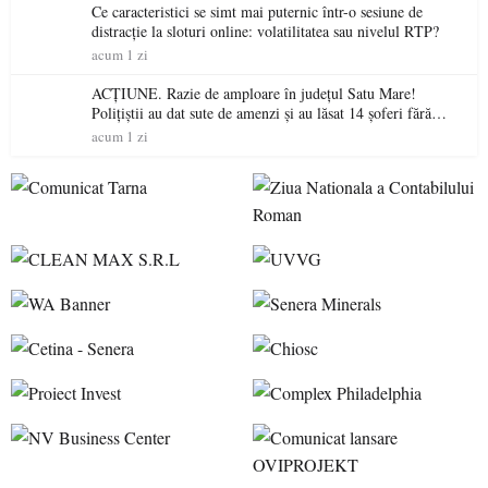
Ce caracteristici se simt mai puternic într-o sesiune de
distracție la sloturi online: volatilitatea sau nivelul RTP?
acum 1 zi
ACȚIUNE. Razie de amploare în județul Satu Mare!
Polițiștii au dat sute de amenzi și au lăsat 14 șoferi fără
permis într-o singură zi
acum 1 zi