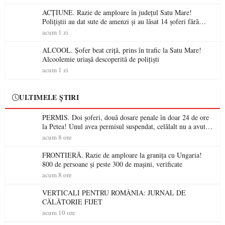
ACȚIUNE. Razie de amploare în județul Satu Mare!
Polițiștii au dat sute de amenzi și au lăsat 14 șoferi fără
permis într-o singură zi
acum 1 zi
ALCOOL. Șofer beat criță, prins în trafic la Satu Mare!
Alcoolemie uriașă descoperită de polițiști
acum 1 zi
ULTIMELE ȘTIRI
PERMIS. Doi șoferi, două dosare penale în doar 24 de ore
la Petea! Unul avea permisul suspendat, celălalt nu a avut
niciodată permis
acum 8 ore
FRONTIERĂ. Razie de amploare la granița cu Ungaria!
800 de persoane și peste 300 de mașini, verificate
acum 8 ore
VERTICALI PENTRU ROMÂNIA: JURNAL DE
CĂLĂTORIE FIJET
acum 10 ore