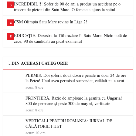
INCREDIBIL!!! Șofer de 90 de ani a produs un accident pe o
3
trecere de pietoni din Satu Mare. O femeie a ajuns la spital
CSM Olimpia Satu Mare revine în Liga 2!
4
EDUCAȚIE. Dezastru la Titluraziare în Satu Mare. Nicio notă de
5
zece, 90 de candidați au picat examenul
DIN ACEEAȘI CATEGORIE
PERMIS. Doi șoferi, două dosare penale în doar 24 de ore
la Petea! Unul avea permisul suspendat, celălalt nu a avut
niciodată permis
acum 8 ore
FRONTIERĂ. Razie de amploare la granița cu Ungaria!
800 de persoane și peste 300 de mașini, verificate
acum 8 ore
VERTICALI PENTRU ROMÂNIA: JURNAL DE
CĂLĂTORIE FIJET
acum 10 ore