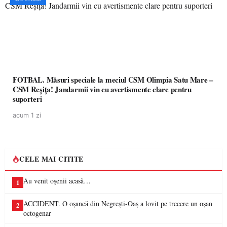
FOTBAL. Măsuri speciale la meciul CSM Olimpia Satu Mare –
CSM Reșița! Jandarmii vin cu avertismente clare pentru
suporteri
acum 1 zi
CELE MAI CITITE
Au venit oșenii acasă…
1
ACCIDENT. O oșancă din Negrești-Oaș a lovit pe trecere un oșan
2
octogenar