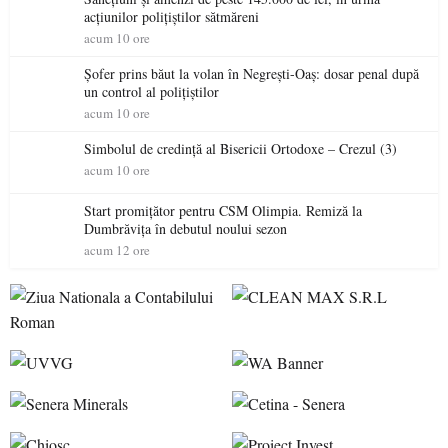
acțiunilor polițiștilor sătmăreni
acum 10 ore
Șofer prins băut la volan în Negrești-Oaș: dosar penal după
un control al polițiștilor
acum 10 ore
Simbolul de credinţă al Bisericii Ortodoxe – Crezul (3)
acum 10 ore
Start promițător pentru CSM Olimpia. Remiză la
Dumbrăvița în debutul noului sezon
acum 12 ore