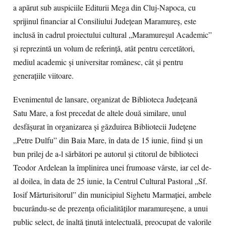
a apărut sub auspiciile Editurii Mega din Cluj-Napoca, cu
sprijinul financiar al Consiliului Județean Maramureș, este
inclusă în cadrul proiectului cultural „Maramureșul Academic”
și reprezintă un volum de referință, atât pentru cercetători,
mediul academic și universitar românesc, cât și pentru
generațiile viitoare.
Evenimentul de lansare, organizat de Biblioteca Județeană
Satu Mare, a fost precedat de altele două similare, unul
desfășurat în organizarea și găzduirea Bibliotecii Județene
„Petre Dulfu” din Baia Mare, în data de 15 iunie, fiind și un
bun prilej de a-l sărbători pe autorul și ctitorul de biblioteci
Teodor Ardelean la împlinirea unei frumoase vârste, iar cel de-
al doilea, în data de 25 iunie, la Centrul Cultural Pastoral „Sf.
Iosif Mărturisitorul” din municipiul Sighetu Marmației, ambele
bucurându-se de prezența oficialităților maramureșene, a unui
public select, de înaltă ținută intelectuală, preocupat de valorile