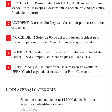
PERCHEZIȚII. Primărie din ȚARA OAȘULUI, în centrul unui
1
scandal uriaș. Mascații au descins într-o anchetă privind presupuse
fraude de proporții
ACCIDENT. O oșancă din Negrești-Oaș a lovit pe trecere un oșan
2
octogenar
INCREDIBIL!!! Șofer de 90 de ani a produs un accident pe o
3
trecere de pietoni din Satu Mare. O femeie a ajuns la spital
PROMOVARE. Veste extraordinară pentru iubitorii de fotbal din
4
Sătmar! CSM Olimpia Satu Mare va juca în Liga a II-a
PERFORMANȚĂ. Un tânăr fotbalist sătmărean va evolua în
5
UEFA Youth League după transferul la Farul Constanța
DIN ACEEAȘI CATEGORIE
Sancțiuni și amenzi de peste 145.000 de lei, în urma
acțiunilor polițiștilor sătmăreni
acum 10 ore