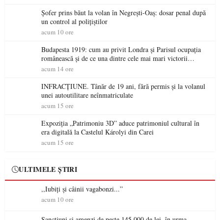
Șofer prins băut la volan în Negrești-Oaș: dosar penal după
un control al polițiștilor
acum 10 ore
Budapesta 1919: cum au privit Londra și Parisul ocupația
românească și de ce una dintre cele mai mari victorii
militare ale României a devenit o controversă diplomatică
acum 14 ore
europeană ( partea a II-a)
INFRACȚIUNE. Tânăr de 19 ani, fără permis și la volanul
unei autoutilitare neînmatriculate
acum 15 ore
Expoziția „Patrimoniu 3D” aduce patrimoniul cultural în
era digitală la Castelul Károlyi din Carei
acum 15 ore
ULTIMELE ȘTIRI
,,Iubiți și câinii vagabonzi...”
acum 10 ore
Sancțiuni și amenzi de peste 145.000 de lei, în urma