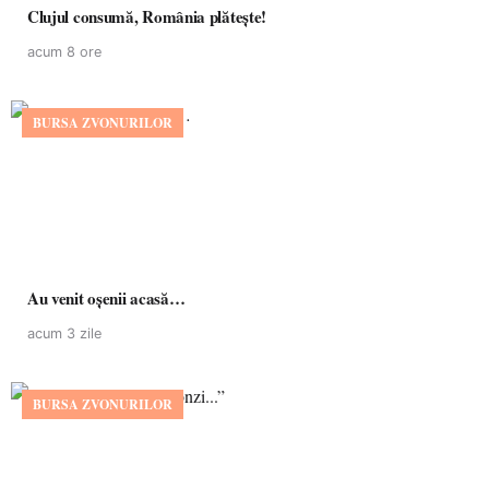
Clujul consumă, România plătește!
acum 8 ore
BURSA ZVONURILOR
Au venit oșenii acasă…
acum 3 zile
BURSA ZVONURILOR