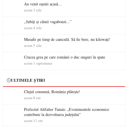
Au venit oșenii acasă…
acum 3 zile
,,Iubiți și câinii vagabonzi...”
acum 4 zile
Musafir pe timp de caniculă. Să fie bere, nu kilowați!
acum 5 zile
Crucea grea pe care românii o duc singuri în spate
acum 1 saptamana
ULTIMELE ȘTIRI
Clujul consumă, România plătește!
acum 8 ore
Prefectul Altfatter Tamás: „Evenimentele economice
contribuie la dezvoltarea județului”
acum 11 ore