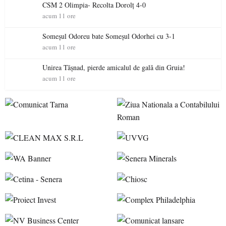
CSM 2 Olimpia- Recolta Dorolț 4-0
acum 11 ore
Someșul Odoreu bate Someșul Odorhei cu 3-1
acum 11 ore
Unirea Tășnad, pierde amicalul de gală din Gruia!
acum 11 ore