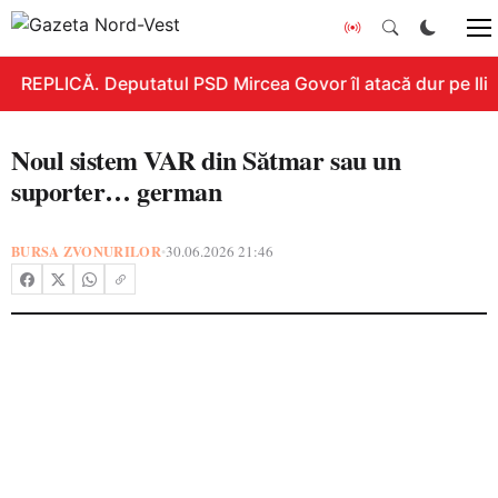
REPLICĂ. Deputatul PSD Mircea Govor îl atacă dur pe Ilie B
Noul sistem VAR din Sătmar sau un
suporter… german
BURSA ZVONURILOR
30.06.2026 21:46
•