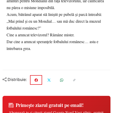
amintiri pentru Mondialul din fața televizorului, iar calificarea
nu părea o misiune imposibilă.
Acum, bătrânul aparat stă liniștit pe pubelă și parcă întreabă:
„Mai prind și eu un Mondial… sau mă duc direct la muzeul
fotbalului românesc?”
Cine a aruncat televizorul? Rămâne mister.
Dar cine a aruncat speranțele fotbalului românesc… asta e
întrebarea grea.
Distribuie:
Primește ziarul gratuit pe email!
Abonează-te și citești ziarul Gazeta Nord-Vest zilnic, gratuit.