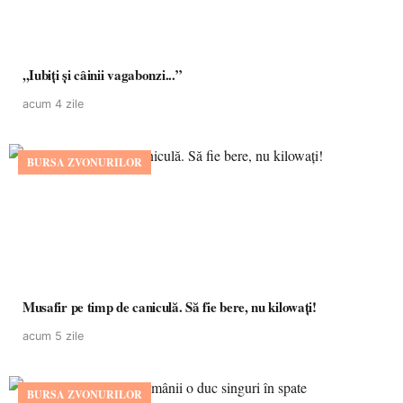
,,Iubiți și câinii vagabonzi...”
acum 4 zile
BURSA ZVONURILOR
Musafir pe timp de caniculă. Să fie bere, nu kilowați!
acum 5 zile
BURSA ZVONURILOR