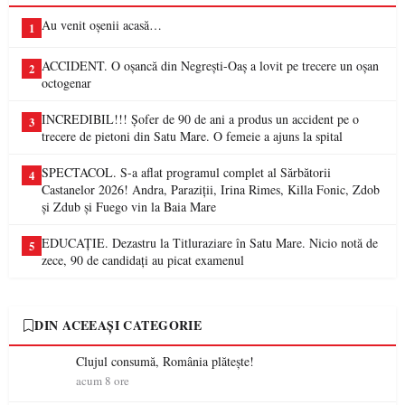
Au venit oșenii acasă…
1
ACCIDENT. O oșancă din Negrești-Oaș a lovit pe trecere un oșan
2
octogenar
INCREDIBIL!!! Șofer de 90 de ani a produs un accident pe o
3
trecere de pietoni din Satu Mare. O femeie a ajuns la spital
SPECTACOL. S-a aflat programul complet al Sărbătorii
4
Castanelor 2026! Andra, Paraziții, Irina Rimes, Killa Fonic, Zdob
și Zdub și Fuego vin la Baia Mare
EDUCAȚIE. Dezastru la Titluraziare în Satu Mare. Nicio notă de
5
zece, 90 de candidați au picat examenul
DIN ACEEAȘI CATEGORIE
Clujul consumă, România plătește!
acum 8 ore