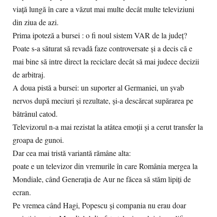
viață lungă în care a văzut mai multe decât multe televiziuni
din ziua de azi.
Prima ipoteză a bursei : o fi noul sistem VAR de la județ?
Poate s-a săturat să revadă faze controversate și a decis că e
mai bine să intre direct la reciclare decât să mai judece decizii
de arbitraj.
A doua pistă a bursei: un suporter al Germaniei, un șvab
nervos după meciuri și rezultate, și-a descărcat supărarea pe
bătrânul catod.
Televizorul n-a mai rezistat la atâtea emoții și a cerut transfer la
groapa de gunoi.
Dar cea mai tristă variantă rămâne alta:
poate e un televizor din vremurile în care România mergea la
Mondiale, când Generația de Aur ne făcea să stăm lipiți de
ecran.
Pe vremea când Hagi, Popescu și compania nu erau doar