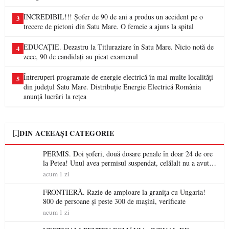
INCREDIBIL!!! Șofer de 90 de ani a produs un accident pe o
3
trecere de pietoni din Satu Mare. O femeie a ajuns la spital
EDUCAȚIE. Dezastru la Titluraziare în Satu Mare. Nicio notă de
4
zece, 90 de candidați au picat examenul
Întreruperi programate de energie electrică în mai multe localități
5
din județul Satu Mare. Distribuție Energie Electrică România
anunță lucrări la rețea
DIN ACEEAȘI CATEGORIE
PERMIS. Doi șoferi, două dosare penale în doar 24 de ore
la Petea! Unul avea permisul suspendat, celălalt nu a avut
niciodată permis
acum 1 zi
FRONTIERĂ. Razie de amploare la granița cu Ungaria!
800 de persoane și peste 300 de mașini, verificate
acum 1 zi