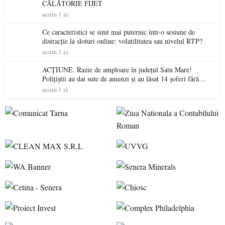
CĂLĂTORIE FIJET
acum 1 zi
Ce caracteristici se simt mai puternic într-o sesiune de
distracție la sloturi online: volatilitatea sau nivelul RTP?
acum 1 zi
ACȚIUNE. Razie de amploare în județul Satu Mare!
Polițiștii au dat sute de amenzi și au lăsat 14 șoferi fără
permis într-o singură zi
acum 1 zi