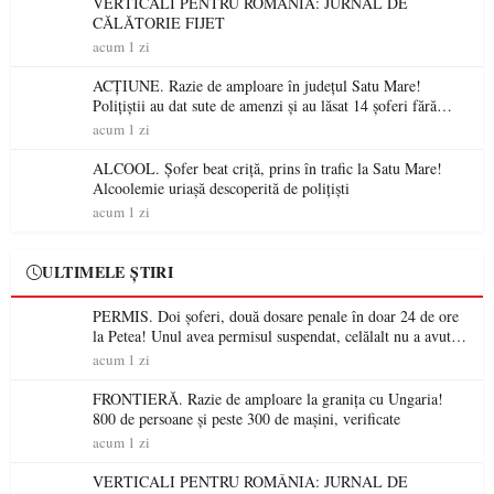
VERTICALI PENTRU ROMÂNIA: JURNAL DE
CĂLĂTORIE FIJET
acum 1 zi
ACȚIUNE. Razie de amploare în județul Satu Mare!
Polițiștii au dat sute de amenzi și au lăsat 14 șoferi fără
permis într-o singură zi
acum 1 zi
ALCOOL. Șofer beat criță, prins în trafic la Satu Mare!
Alcoolemie uriașă descoperită de polițiști
acum 1 zi
ULTIMELE ȘTIRI
PERMIS. Doi șoferi, două dosare penale în doar 24 de ore
la Petea! Unul avea permisul suspendat, celălalt nu a avut
niciodată permis
acum 1 zi
FRONTIERĂ. Razie de amploare la granița cu Ungaria!
800 de persoane și peste 300 de mașini, verificate
acum 1 zi
VERTICALI PENTRU ROMÂNIA: JURNAL DE