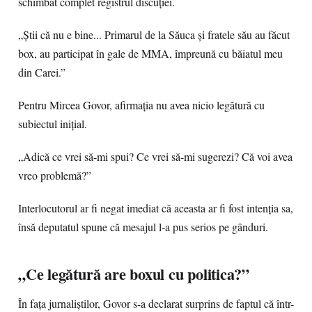
schimbat complet registrul discuției.
„Știi că nu e bine... Primarul de la Săuca și fratele său au făcut
box, au participat în gale de MMA, împreună cu băiatul meu
din Carei.”
Pentru Mircea Govor, afirmația nu avea nicio legătură cu
subiectul inițial.
„Adică ce vrei să-mi spui? Ce vrei să-mi sugerezi? Că voi avea
vreo problemă?”
Interlocutorul ar fi negat imediat că aceasta ar fi fost intenția sa,
însă deputatul spune că mesajul l-a pus serios pe gânduri.
„Ce legătură are boxul cu politica?”
În fața jurnaliștilor, Govor s-a declarat surprins de faptul că într-