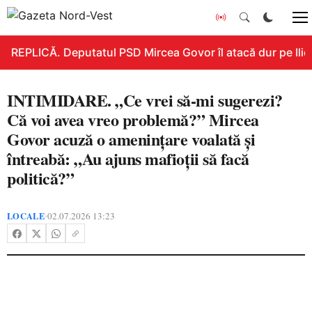
REPLICĂ. Deputatul PSD Mircea Govor îl atacă dur pe Ilie B
INTIMIDARE. „Ce vrei să-mi sugerezi?
Că voi avea vreo problemă?” Mircea
Govor acuză o amenințare voalată și
întreabă: „Au ajuns mafioții să facă
politică?”
LOCALE
02.07.2026 13:23
•