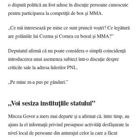
o dispută politică au fost aduse în discuție persoane cunoscute
pentru participarea la competiții de box și MMA.
„Ce mă interesează pe mine ce sunt pruncii voștri? Ce legătură
are golăniile lui Cozma și Cornea cu boxul și MMA?”
Deputatul afirmă că nu poate considera o simplă coincidență
introducerea unui asemenea subiect într-o discuție despre
criticile sale la adresa liderilor PNL.
„Pe mine m-a pus pe gânduri.”
„Voi sesiza instituțiile statului”
Mircea Govor a mers mai departe și a afirmat că, între timp, au
ajuns la el informații privind presupuse activități desfășurate la
nivel local de persoane din anturajul celor la care a făcut