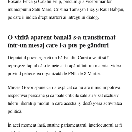
Roxana Petca și Cătălin Filip, precum și a viceprimarilor
municipiului Satu Mare, Cristina Tămășan Ilieș și Raul Băbțan,
pe care îi indică drept martori ai întregului dialog.
O vizită aparent banală s-a transformat
într-un mesaj care l-a pus pe gânduri
Deputatul povestește că un bărbat din Carei a venit să îi
reproșeze faptul că o femeie ar fi apărut într-un material video
privind petrecerea organizată de PNL de 8 Martie.
Mircea Govor spune că i-a explicat că nu are nimic împotriva
respectivei persoane și că toate criticile sale au vizat exclusiv
liderii liberali și modul în care aceștia își desfășoară activitatea
politică.
În acel moment însă, susține parlamentarul, interlocutorul ar fi