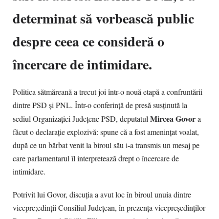
determinat să vorbească public
despre ceea ce consideră o
încercare de intimidare.
Politica sătmăreană a trecut joi într-o nouă etapă a confruntării
dintre PSD și PNL. Într-o conferință de presă susținută la
Mircea Govor
sediul Organizației Județene PSD, deputatul
a
făcut o declarație explozivă: spune că a fost amenințat voalat,
după ce un bărbat venit la biroul său i-a transmis un mesaj pe
care parlamentarul îl interpretează drept o încercare de
intimidare.
Potrivit lui Govor, discuția a avut loc în biroul unuia dintre
vicepre;edinții Consiliul Județean, în prezența vicepreședinților