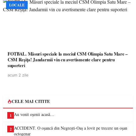
LOCALE
FOTBAL. Măsuri speciale la meciul CSM Olimpia Satu Mare –
CSM Reșița! Jandarmii vin cu avertismente clare pentru
suporteri
acum 2 zile
CELE MAI CITITE
Au venit oșenii acasă…
1
ACCIDENT. O oșancă din Negrești-Oaș a lovit pe trecere un oșan
2
octogenar