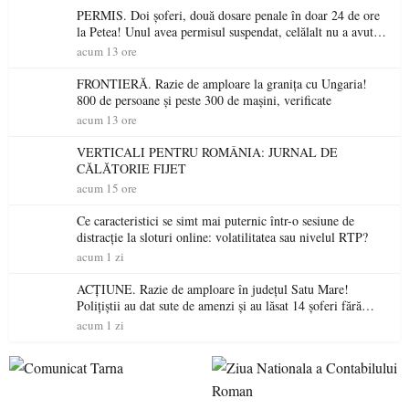
PERMIS. Doi șoferi, două dosare penale în doar 24 de ore
la Petea! Unul avea permisul suspendat, celălalt nu a avut
niciodată permis
acum 13 ore
FRONTIERĂ. Razie de amploare la granița cu Ungaria!
800 de persoane și peste 300 de mașini, verificate
acum 13 ore
VERTICALI PENTRU ROMÂNIA: JURNAL DE
CĂLĂTORIE FIJET
acum 15 ore
Ce caracteristici se simt mai puternic într-o sesiune de
distracție la sloturi online: volatilitatea sau nivelul RTP?
acum 1 zi
ACȚIUNE. Razie de amploare în județul Satu Mare!
Polițiștii au dat sute de amenzi și au lăsat 14 șoferi fără
permis într-o singură zi
acum 1 zi