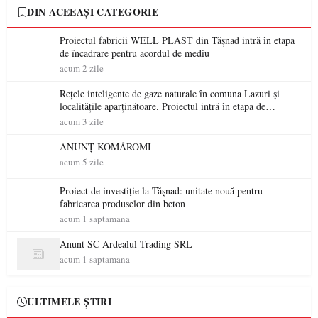
DIN ACEEAȘI CATEGORIE
Proiectul fabricii WELL PLAST din Tășnad intră în etapa
de încadrare pentru acordul de mediu
acum 2 zile
Rețele inteligente de gaze naturale în comuna Lazuri și
localitățile aparținătoare. Proiectul intră în etapa de
consultare publică
acum 3 zile
ANUNȚ KOMÁROMI
acum 5 zile
Proiect de investiție la Tășnad: unitate nouă pentru
fabricarea produselor din beton
acum 1 saptamana
Anunt SC Ardealul Trading SRL
acum 1 saptamana
ULTIMELE ȘTIRI