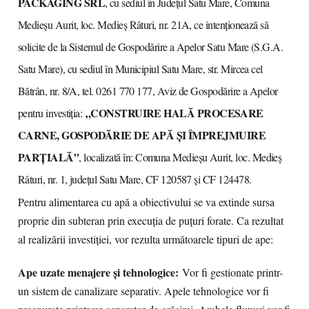
PACKAGING SRL
, cu sediul în Județul Satu Mare, Comuna
Medieșu Aurit, loc. Medieș Râturi, nr. 21A, ce intenționează să
solicite de la Sistemul de Gospodărire a Apelor Satu Mare (S.G.A.
Satu Mare), cu sediul în Municipiul Satu Mare, str. Mircea cel
Bătrân, nr. 8/A, tel. 0261 770 177, Aviz de Gospodărire a Apelor
„CONSTRUIRE HALĂ PROCESARE
pentru investiția:
CARNE, GOSPODĂRIE DE APĂ ȘI ÎMPREJMUIRE
PARȚIALĂ”
, localizată în: Comuna Medieșu Aurit, loc. Medieș
Râturi, nr. 1, județul Satu Mare, CF 120587 și CF 124478.
Pentru alimentarea cu apă a obiectivului se va extinde sursa
proprie din subteran prin execuția de puțuri forate. Ca rezultat
al realizării investiției, vor rezulta următoarele tipuri de ape:
Ape uzate menajere și tehnologice:
Vor fi gestionate printr-
un sistem de canalizare separativ. Apele tehnologice vor fi