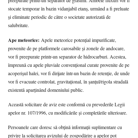
preepurate printr-un separator de grăsimi. Ambele fluxuri vor fi
stocate temporar în bazin vidanjabil etanș, urmând a fi preluate
și eliminate periodic de către o societate autorizată de
salubritate.
Ape meteorice:
Apele meteorice potențial impurificate,
provenite de pe platformele carosabile și zonele de andocare,
vor fi preepurate printr-un separator de hidrocarburi. Acestea,
împreună cu apele pluviale convențional curate provenite de pe
acoperișul halei, vor fi dirijate într-un bazin de retenție, de unde
vor fi evacuate controlat, gravitațional, în șanțul/rigola stradală
existentă aparținând domeniului public.
Această solicitare de aviz este conformă cu prevederile Legii
apelor nr. 107/1996, cu modificările și completările ulterioare.
Persoanele care doresc să obțină informații suplimentare cu
privire la solicitarea avizului de gospodărire a apelor pot