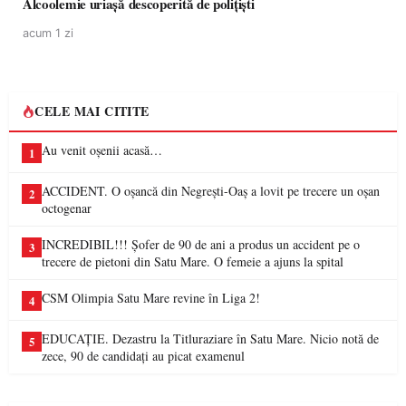
Alcoolemie uriașă descoperită de polițiști
acum 1 zi
CELE MAI CITITE
Au venit oșenii acasă…
1
ACCIDENT. O oșancă din Negrești-Oaș a lovit pe trecere un oșan
2
octogenar
INCREDIBIL!!! Șofer de 90 de ani a produs un accident pe o
3
trecere de pietoni din Satu Mare. O femeie a ajuns la spital
CSM Olimpia Satu Mare revine în Liga 2!
4
EDUCAȚIE. Dezastru la Titluraziare în Satu Mare. Nicio notă de
5
zece, 90 de candidați au picat examenul