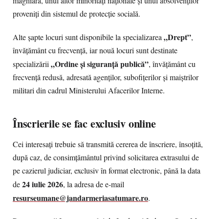
maghiară, unul altor minorități naționale și unul absolvenților
proveniți din sistemul de protecție socială.
„Drept”
Alte șapte locuri sunt disponibile la specializarea
,
învățământ cu frecvență, iar nouă locuri sunt destinate
„Ordine și siguranță publică”
specializării
, învățământ cu
frecvență redusă, adresată agenților, subofițerilor și maiștrilor
militari din cadrul Ministerului Afacerilor Interne.
Înscrierile se fac exclusiv online
Cei interesați trebuie să transmită cererea de înscriere, însoțită,
după caz, de consimțământul privind solicitarea extrasului de
pe cazierul judiciar, exclusiv în format electronic, până la data
24 iulie 2026
de
, la adresa de e-mail
resurseumane@jandarmeriasatumare.ro
.