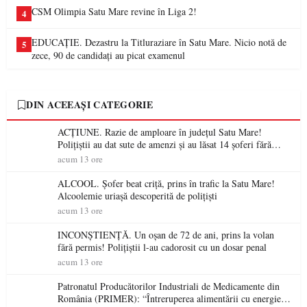
CSM Olimpia Satu Mare revine în Liga 2!
4
EDUCAȚIE. Dezastru la Titluraziare în Satu Mare. Nicio notă de
5
zece, 90 de candidați au picat examenul
DIN ACEEAȘI CATEGORIE
ACȚIUNE. Razie de amploare în județul Satu Mare!
Polițiștii au dat sute de amenzi și au lăsat 14 șoferi fără
permis într-o singură zi
acum 13 ore
ALCOOL. Șofer beat criță, prins în trafic la Satu Mare!
Alcoolemie uriașă descoperită de polițiști
acum 13 ore
INCONȘTIENȚĂ. Un oșan de 72 de ani, prins la volan
fără permis! Polițiștii l-au cadorosit cu un dosar penal
acum 13 ore
Patronatul Producătorilor Industriali de Medicamente din
România (PRIMER): “Întreruperea alimentării cu energie