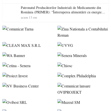
Patronatul Producătorilor Industriali de Medicamente din
România (PRIMER): “Întreruperea alimentării cu energie
electrică a fabricilor de medicamente va pune în pericol
acum 13 ore
accesul pacienților la medicamente esențiale