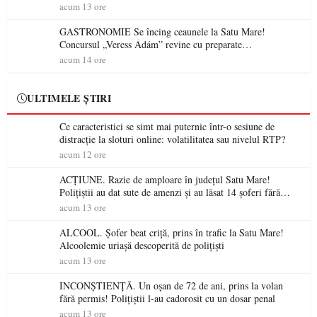
electrică a fabricilor de medicamente va pune în pericol
acum 13 ore
accesul pacienților la medicamente esențiale
GASTRONOMIE Se încing ceaunele la Satu Mare!
Concursul „Veress Ádám” revine cu preparate
spectaculoase, premii și un jurat de renume
acum 14 ore
ULTIMELE ȘTIRI
Ce caracteristici se simt mai puternic într-o sesiune de
distracție la sloturi online: volatilitatea sau nivelul RTP?
acum 12 ore
ACȚIUNE. Razie de amploare în județul Satu Mare!
Polițiștii au dat sute de amenzi și au lăsat 14 șoferi fără
permis într-o singură zi
acum 13 ore
ALCOOL. Șofer beat criță, prins în trafic la Satu Mare!
Alcoolemie uriașă descoperită de polițiști
acum 13 ore
INCONȘTIENȚĂ. Un oșan de 72 de ani, prins la volan
fără permis! Polițiștii l-au cadorosit cu un dosar penal
acum 13 ore