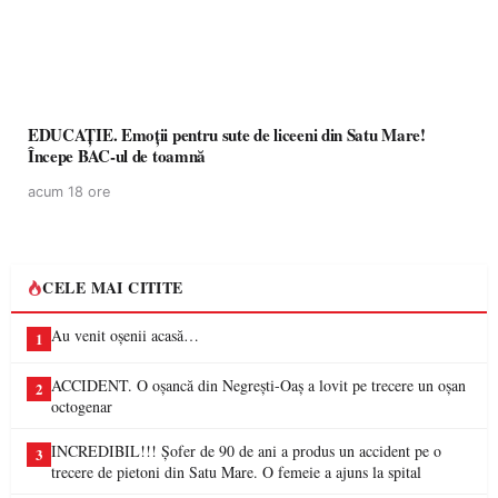
EDUCAȚIE. Emoții pentru sute de liceeni din Satu Mare!
Începe BAC-ul de toamnă
acum 18 ore
CELE MAI CITITE
Au venit oșenii acasă…
1
ACCIDENT. O oșancă din Negrești-Oaș a lovit pe trecere un oșan
2
octogenar
INCREDIBIL!!! Șofer de 90 de ani a produs un accident pe o
3
trecere de pietoni din Satu Mare. O femeie a ajuns la spital