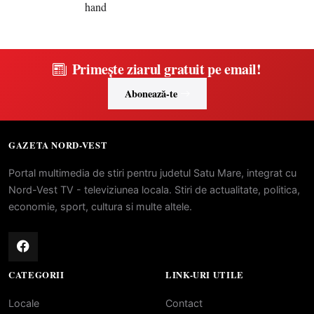
Primește ziarul gratuit pe email!
Abonează-te
GAZETA NORD-VEST
Portal multimedia de stiri pentru judetul Satu Mare, integrat cu
Nord-Vest TV - televiziunea locala. Stiri de actualitate, politica,
economie, sport, cultura si multe altele.
CATEGORII
LINK-URI UTILE
Locale
Contact