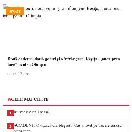
SPORT
Două cadouri, două goluri și o înfrângere. Reșița, „nuca prea
tare” pentru Olimpia
acum 13 ore
CELE MAI CITITE
Au venit oșenii acasă…
1
ACCIDENT. O oșancă din Negrești-Oaș a lovit pe trecere un oșan
2
octogenar