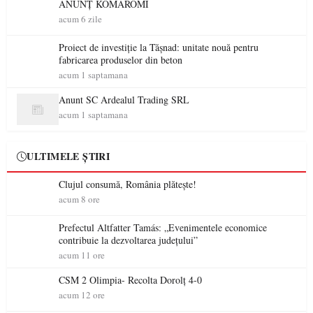
ANUNȚ KOMÁROMI
acum 6 zile
Proiect de investiție la Tășnad: unitate nouă pentru
fabricarea produselor din beton
acum 1 saptamana
Anunt SC Ardealul Trading SRL
acum 1 saptamana
ULTIMELE ȘTIRI
Clujul consumă, România plătește!
acum 8 ore
Prefectul Altfatter Tamás: „Evenimentele economice
contribuie la dezvoltarea județului”
acum 11 ore
CSM 2 Olimpia- Recolta Dorolț 4-0
acum 12 ore