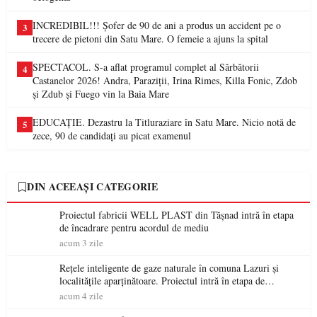
INCREDIBIL!!! Șofer de 90 de ani a produs un accident pe o
3
trecere de pietoni din Satu Mare. O femeie a ajuns la spital
SPECTACOL. S-a aflat programul complet al Sărbătorii
4
Castanelor 2026! Andra, Paraziții, Irina Rimes, Killa Fonic, Zdob
și Zdub și Fuego vin la Baia Mare
EDUCAȚIE. Dezastru la Titluraziare în Satu Mare. Nicio notă de
5
zece, 90 de candidați au picat examenul
DIN ACEEAȘI CATEGORIE
Proiectul fabricii WELL PLAST din Tășnad intră în etapa
de încadrare pentru acordul de mediu
acum 3 zile
Rețele inteligente de gaze naturale în comuna Lazuri și
localitățile aparținătoare. Proiectul intră în etapa de
consultare publică
acum 4 zile