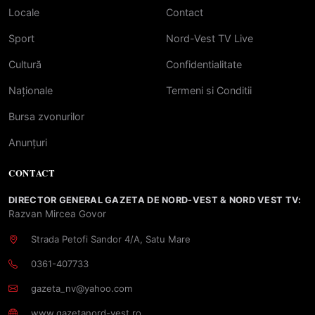
Locale
Contact
Sport
Nord-Vest TV Live
Cultură
Confidentialitate
Naționale
Termeni si Conditii
Bursa zvonurilor
Anunțuri
CONTACT
DIRECTOR GENERAL GAZETA DE NORD-VEST & NORD VEST TV:
Razvan Mircea Govor
Strada Petofi Sandor 4/A, Satu Mare
0361-407733
gazeta_nv@yahoo.com
www.gazetanord-vest.ro