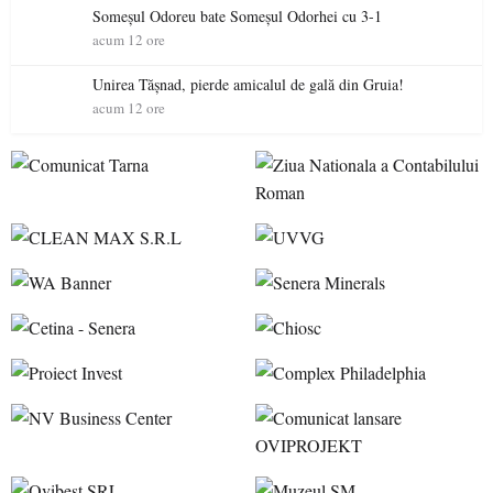
Someșul Odoreu bate Someșul Odorhei cu 3-1
acum 12 ore
Unirea Tășnad, pierde amicalul de gală din Gruia!
acum 12 ore