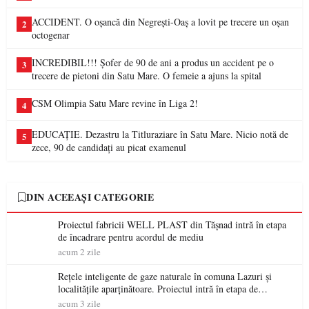
ACCIDENT. O oșancă din Negrești-Oaș a lovit pe trecere un oșan
2
octogenar
INCREDIBIL!!! Șofer de 90 de ani a produs un accident pe o
3
trecere de pietoni din Satu Mare. O femeie a ajuns la spital
CSM Olimpia Satu Mare revine în Liga 2!
4
EDUCAȚIE. Dezastru la Titluraziare în Satu Mare. Nicio notă de
5
zece, 90 de candidați au picat examenul
DIN ACEEAȘI CATEGORIE
Proiectul fabricii WELL PLAST din Tășnad intră în etapa
de încadrare pentru acordul de mediu
acum 2 zile
Rețele inteligente de gaze naturale în comuna Lazuri și
localitățile aparținătoare. Proiectul intră în etapa de
consultare publică
acum 3 zile