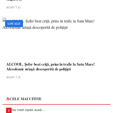
acum 1 zi
LOCALE
ALCOOL. Șofer beat criță, prins în trafic la Satu Mare!
Alcoolemie uriașă descoperită de polițiști
acum 1 zi
CELE MAI CITITE
Au venit oșenii acasă…
1