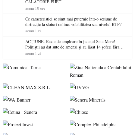
CĂLĂTORIE FIJET
acum 10 ore
Ce caracteristici se simt mai puternic într-o sesiune de
distracție la sloturi online: volatilitatea sau nivelul RTP?
acum 1 zi
ACȚIUNE. Razie de amploare în județul Satu Mare!
Polițiștii au dat sute de amenzi și au lăsat 14 șoferi fără
permis într-o singură zi
acum 1 zi