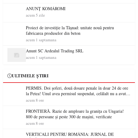
ANUNȚ KOMÁROMI
acum 5 zile
Proiect de investiție la Tășnad: unitate nouă pentru
fabricarea produselor din beton
acum 1 saptamana
Anunt SC Ardealul Trading SRL
acum 1 saptamana
ULTIMELE ȘTIRI
PERMIS. Doi șoferi, două dosare penale în doar 24 de ore
la Petea! Unul avea permisul suspendat, celălalt nu a avut
niciodată permis
acum 8 ore
FRONTIERĂ. Razie de amploare la granița cu Ungaria!
800 de persoane și peste 300 de mașini, verificate
acum 8 ore
VERTICALI PENTRU ROMÂNIA: JURNAL DE