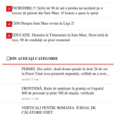
INCREDIBIL!!! Șofer de 90 de ani a produs un accident pe o
3
trecere de pietoni din Satu Mare. O femeie a ajuns la spital
CSM Olimpia Satu Mare revine în Liga 2!
4
EDUCAȚIE. Dezastru la Titluraziare în Satu Mare. Nicio notă de
5
zece, 90 de candidați au picat examenul
DIN ACEEAȘI CATEGORIE
PERMIS. Doi șoferi, două dosare penale în doar 24 de ore
la Petea! Unul avea permisul suspendat, celălalt nu a avut
niciodată permis
acum 11 ore
FRONTIERĂ. Razie de amploare la granița cu Ungaria!
800 de persoane și peste 300 de mașini, verificate
acum 11 ore
VERTICALI PENTRU ROMÂNIA: JURNAL DE
CĂLĂTORIE FIJET