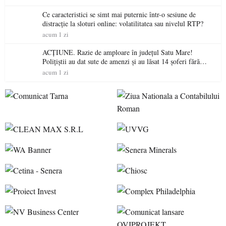
Ce caracteristici se simt mai puternic într-o sesiune de
distracție la sloturi online: volatilitatea sau nivelul RTP?
acum 1 zi
ACȚIUNE. Razie de amploare în județul Satu Mare!
Polițiștii au dat sute de amenzi și au lăsat 14 șoferi fără
permis într-o singură zi
acum 1 zi