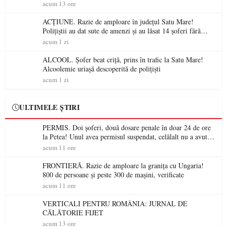
acum 13 ore
ACȚIUNE. Razie de amploare în județul Satu Mare!
Polițiștii au dat sute de amenzi și au lăsat 14 șoferi fără
permis într-o singură zi
acum 1 zi
ALCOOL. Șofer beat criță, prins în trafic la Satu Mare!
Alcoolemie uriașă descoperită de polițiști
acum 1 zi
ULTIMELE ȘTIRI
PERMIS. Doi șoferi, două dosare penale în doar 24 de ore
la Petea! Unul avea permisul suspendat, celălalt nu a avut
niciodată permis
acum 11 ore
FRONTIERĂ. Razie de amploare la granița cu Ungaria!
800 de persoane și peste 300 de mașini, verificate
acum 11 ore
VERTICALI PENTRU ROMÂNIA: JURNAL DE
CĂLĂTORIE FIJET
acum 13 ore