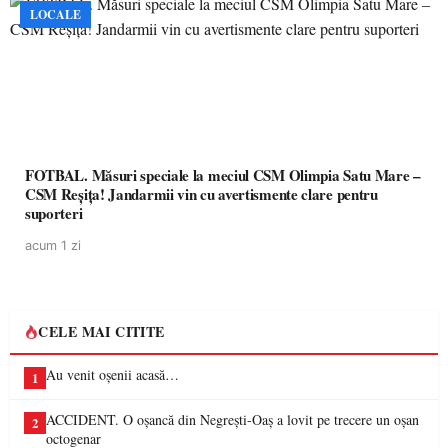
LOCALE
FOTBAL. Măsuri speciale la meciul CSM Olimpia Satu Mare –
CSM Reșița! Jandarmii vin cu avertismente clare pentru
suporteri
acum 1 zi
CELE MAI CITITE
Au venit oșenii acasă…
1
ACCIDENT. O oșancă din Negrești-Oaș a lovit pe trecere un oșan
2
octogenar