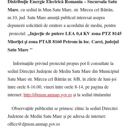
Distribuție Energie Electrică Romania – Sucursala Satu
Mare
, cu sediul în Mun.Satu Mare, str. Mircea cel Bătrân,
nr.10, jud. Satu Mare anunţă publicul interesat asupra
depunerii solicitării de emitere a acordului de mediu, pentru
‚,Injecție de putere LEA 0,4 KV zona PTZ 8145
proiectul:
Mioriței și zona PTAB 8160 Petrom în loc. Carei, județul
Satu Mare
’’
Informaţiile privind proiectul propus pot fi consultate la
sediul Direcției Județene de Mediu Satu Mare din Municipiul
Satu Mare str. Mircea cel Bătrân nr. 8/B, în zilele de luni-joi
între orele 8-16.00, vineri între orele 8-14, pe pagina de
internet
:
http://djmsm.anmap.gov.ro
și la sediul titularului
Observațiile publicului se primesc zilnic la sediul Directiei
Judetene de Mediu Satu Mare și pe adresa de internet
:
office@djmsm.anmap.gov.ro