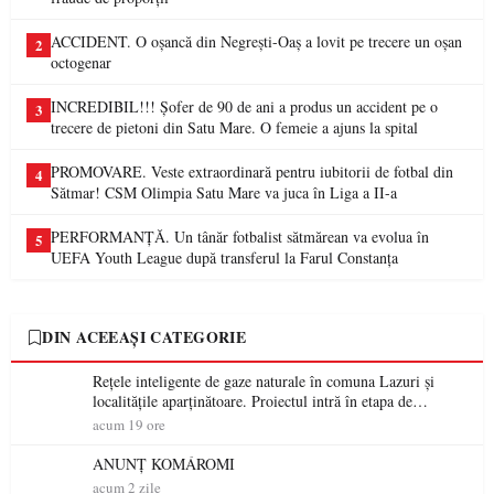
ACCIDENT. O oșancă din Negrești-Oaș a lovit pe trecere un oșan
2
octogenar
INCREDIBIL!!! Șofer de 90 de ani a produs un accident pe o
3
trecere de pietoni din Satu Mare. O femeie a ajuns la spital
PROMOVARE. Veste extraordinară pentru iubitorii de fotbal din
4
Sătmar! CSM Olimpia Satu Mare va juca în Liga a II-a
PERFORMANȚĂ. Un tânăr fotbalist sătmărean va evolua în
5
UEFA Youth League după transferul la Farul Constanța
DIN ACEEAȘI CATEGORIE
Rețele inteligente de gaze naturale în comuna Lazuri și
localitățile aparținătoare. Proiectul intră în etapa de
consultare publică
acum 19 ore
ANUNȚ KOMÁROMI
acum 2 zile