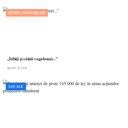
BURSA ZVONURILOR
,,Iubiți și câinii vagabonzi...”
acum 8 ore
LOCALE