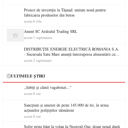
Proiect de investiție la Tășnad: unitate nouă pentru
fabricarea produselor din beton
acum 6 zile
Anunt SC Ardealul Trading SRL
acum 1 saptamana
DISTRIBUȚIE ENERGIE ELECTRICĂ ROMANIA S.A.
- Sucursala Satu Mare anunţă întreruperea alimentării cu
energie electrică
acum 2 saptamani
ULTIMELE ȘTIRI
,,Iubiți și câinii vagabonzi...”
acum 8 ore
Sancțiuni și amenzi de peste 145.000 de lei, în urma
acțiunilor polițiștilor sătmăreni
acum 8 ore
Șofer prins băut la volan în Negrești-Oaș: dosar penal după