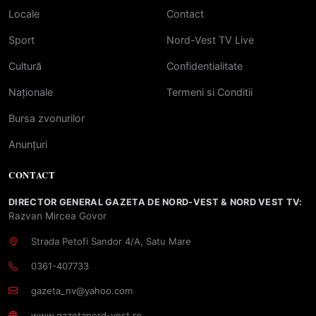
Locale
Contact
Sport
Nord-Vest TV Live
Cultură
Confidentialitate
Naționale
Termeni si Conditii
Bursa zvonurilor
Anunțuri
CONTACT
DIRECTOR GENERAL GAZETA DE NORD-VEST & NORD VEST TV:
Razvan Mircea Govor
Strada Petofi Sandor 4/A, Satu Mare
0361-407733
gazeta_nv@yahoo.com
www.gazetanord-vest.ro