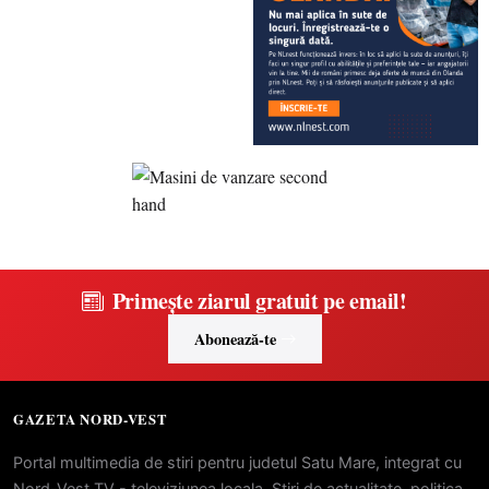
Primește ziarul gratuit pe email!
Abonează-te
GAZETA NORD-VEST
Portal multimedia de stiri pentru judetul Satu Mare, integrat cu
Nord-Vest TV - televiziunea locala. Stiri de actualitate, politica,