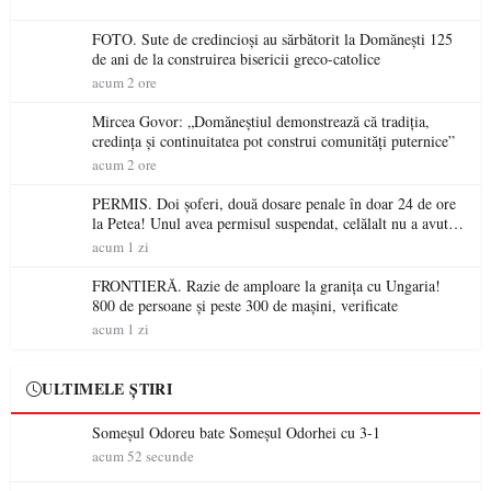
FOTO. Sute de credincioși au sărbătorit la Domănești 125
de ani de la construirea bisericii greco-catolice
acum 2 ore
Mircea Govor: „Domăneștiul demonstrează că tradiția,
credința și continuitatea pot construi comunități puternice”
acum 2 ore
PERMIS. Doi șoferi, două dosare penale în doar 24 de ore
la Petea! Unul avea permisul suspendat, celălalt nu a avut
niciodată permis
acum 1 zi
FRONTIERĂ. Razie de amploare la granița cu Ungaria!
800 de persoane și peste 300 de mașini, verificate
acum 1 zi
ULTIMELE ȘTIRI
Someșul Odoreu bate Someșul Odorhei cu 3-1
acum 52 secunde