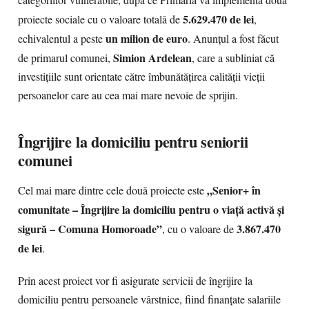
categoriilor vulnerabile, după ce Primăria va implementa două
5.629.470 de lei
proiecte sociale cu o valoare totală de
,
un milion de euro
echivalentul a peste
. Anunțul a fost făcut
Simion Ardelean
de primarul comunei,
, care a subliniat că
investițiile sunt orientate către îmbunătățirea calității vieții
persoanelor care au cea mai mare nevoie de sprijin.
Îngrijire la domiciliu pentru seniorii
comunei
„Senior+ în
Cel mai mare dintre cele două proiecte este
comunitate – Îngrijire la domiciliu pentru o viață activă și
sigură – Comuna Homoroade”
3.867.470
, cu o valoare de
de lei
.
Prin acest proiect vor fi asigurate servicii de îngrijire la
domiciliu pentru persoanele vârstnice, fiind finanțate salariile