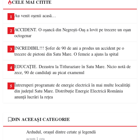
CELE MAI CITITE
Au venit oșenii acasă…
1
ACCIDENT. O oșancă din Negrești-Oaș a lovit pe trecere un oșan
2
octogenar
INCREDIBIL!!! Șofer de 90 de ani a produs un accident pe o
3
trecere de pietoni din Satu Mare. O femeie a ajuns la spital
EDUCAȚIE. Dezastru la Titluraziare în Satu Mare. Nicio notă de
4
zece, 90 de candidați au picat examenul
Întreruperi programate de energie electrică în mai multe localități
5
din județul Satu Mare. Distribuție Energie Electrică România
anunță lucrări la rețea
DIN ACEEAȘI CATEGORIE
Ardudul, orașul dintre cetate și legendă
acum 1 ora