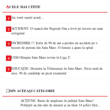
CELE MAI CITITE
Au venit oșenii acasă…
1
ACCIDENT. O oșancă din Negrești-Oaș a lovit pe trecere un oșan
2
octogenar
INCREDIBIL!!! Șofer de 90 de ani a produs un accident pe o
3
trecere de pietoni din Satu Mare. O femeie a ajuns la spital
CSM Olimpia Satu Mare revine în Liga 2!
4
EDUCAȚIE. Dezastru la Titluraziare în Satu Mare. Nicio notă de
5
zece, 90 de candidați au picat examenul
DIN ACEEAȘI CATEGORIE
ACȚIUNE. Razie de amploare în județul Satu Mare!
Polițiștii au dat sute de amenzi și au lăsat 14 șoferi fără
permis într-o singură zi