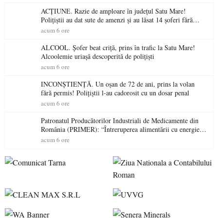
ACȚIUNE. Razie de amploare în județul Satu Mare!
Polițiștii au dat sute de amenzi și au lăsat 14 șoferi fără
permis într-o singură zi
acum 6 ore
ALCOOL. Șofer beat criță, prins în trafic la Satu Mare!
Alcoolemie uriașă descoperită de polițiști
acum 6 ore
INCONȘTIENȚĂ. Un oșan de 72 de ani, prins la volan
fără permis! Polițiștii l-au cadorosit cu un dosar penal
acum 6 ore
Patronatul Producătorilor Industriali de Medicamente din
România (PRIMER): “Întreruperea alimentării cu energie
electrică a fabricilor de medicamente va pune în pericol
acum 6 ore
accesul pacienților la medicamente esențiale