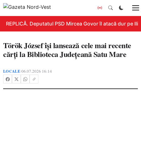
REPLICĂ. Deputatul PSD Mircea Govor îl atacă dur pe Ilie B
Török József își lansează cele mai recente
cărți la Biblioteca Județeană Satu Mare
LOCALE
06.07.2026 16:14
•