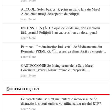
acum 6 ore
ALCOOL. Șofer beat criță, prins în trafic la Satu Mare!
Alcoolemie uriașă descoperită de polițiști
acum 6 ore
INCONȘTIENȚĂ. Un oșan de 72 de ani, prins la volan
fără permis! Polițiștii l-au cadorosit cu un dosar penal
acum 6 ore
Patronatul Producătorilor Industriali de Medicamente din
România (PRIMER): “Întreruperea alimentării cu energie
electrică a fabricilor de medicamente va pune în pericol
acum 6 ore
accesul pacienților la medicamente esențiale
GASTRONOMIE Se încing ceaunele la Satu Mare!
Concursul „Veress Ádám” revine cu preparate
spectaculoase, premii și un jurat de renume
acum 6 ore
ULTIMELE ȘTIRI
Ce caracteristici se simt mai puternic într-o sesiune de
distracție la sloturi online: volatilitatea sau nivelul RTP?
acum 5 ore