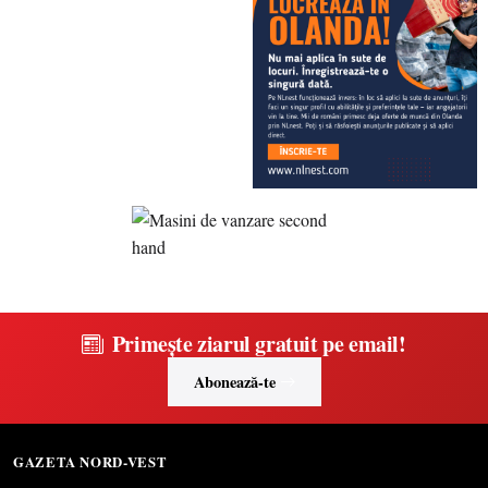
Primește ziarul gratuit pe email!
Abonează-te
GAZETA NORD-VEST