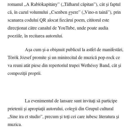
romanul „A Rablókapitány” („Tâlharul căpitan”), cât și faptul
că, în cazul volumului „Csenben gyere” („Vino-n taină”), prin
scanarea codului QR alocat fiecărui poem, cititorul este
direcționat către canalul de YouTube, unde poate audia
poeziile, în recitarea autorului.
Așa cum și-a obișnuit publicul la astfel de manifestări,
Török József promite și un minirecital de muzică pop-rock ce
va reuni atât piese din repertoriul trupei Wethéssy Band, cât și
compoziții proprii.
La evenimentul de lansare sunt invitați să participe
prietenii și apropiații autorului, colegii din Grupul cultural
„Sine ira et studio”, precum și toți cei care iubesc literatura și
muzica.