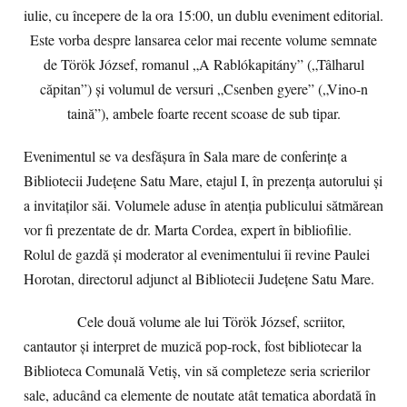
iulie, cu începere de la ora 15:00, un dublu eveniment editorial.
Este vorba despre lansarea celor mai recente volume semnate
de Török József, romanul „A Rablókapitány” („Tâlharul
căpitan”) și volumul de versuri „Csenben gyere” („Vino-n
taină”), ambele foarte recent scoase de sub tipar.
Evenimentul se va desfășura în Sala mare de conferințe a
Bibliotecii Județene Satu Mare, etajul I, în prezența autorului și
a invitaților săi. Volumele aduse în atenția publicului sătmărean
vor fi prezentate de dr. Marta Cordea, expert în bibliofilie.
Rolul de gazdă și moderator al evenimentului îi revine Paulei
Horotan, directorul adjunct al Bibliotecii Județene Satu Mare.
Cele două volume ale lui Török József, scriitor,
cantautor și interpret de muzică pop-rock, fost bibliotecar la
Biblioteca Comunală Vetiș, vin să completeze seria scrierilor
sale, aducând ca elemente de noutate atât tematica abordată în