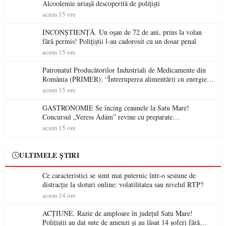
Alcoolemie uriașă descoperită de polițiști
acum 15 ore
INCONȘTIENȚĂ. Un oșan de 72 de ani, prins la volan
fără permis! Polițiștii l-au cadorosit cu un dosar penal
acum 15 ore
Patronatul Producătorilor Industriali de Medicamente din
România (PRIMER): “Întreruperea alimentării cu energie
electrică a fabricilor de medicamente va pune în pericol
acum 15 ore
accesul pacienților la medicamente esențiale
GASTRONOMIE Se încing ceaunele la Satu Mare!
Concursul „Veress Ádám” revine cu preparate
spectaculoase, premii și un jurat de renume
acum 15 ore
ULTIMELE ȘTIRI
Ce caracteristici se simt mai puternic într-o sesiune de
distracție la sloturi online: volatilitatea sau nivelul RTP?
acum 14 ore
ACȚIUNE. Razie de amploare în județul Satu Mare!
Polițiștii au dat sute de amenzi și au lăsat 14 șoferi fără