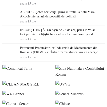
permis într-o singură zi
acum 15 ore
ALCOOL. Șofer beat criță, prins în trafic la Satu Mare!
Alcoolemie uriașă descoperită de polițiști
acum 15 ore
INCONȘTIENȚĂ. Un oșan de 72 de ani, prins la volan
fără permis! Polițiștii l-au cadorosit cu un dosar penal
acum 15 ore
Patronatul Producătorilor Industriali de Medicamente din
România (PRIMER): “Întreruperea alimentării cu energie
electrică a fabricilor de medicamente va pune în pericol
acum 15 ore
accesul pacienților la medicamente esențiale