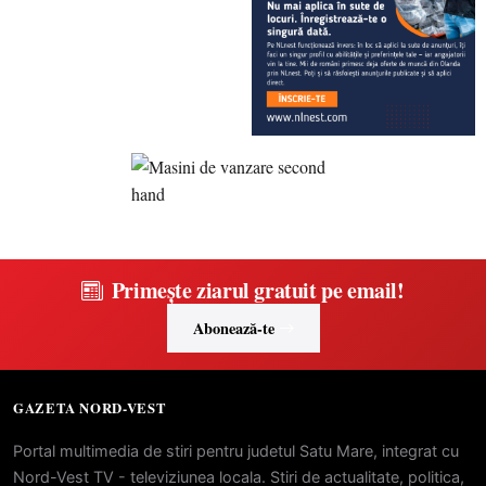
Primește ziarul gratuit pe email!
Abonează-te
GAZETA NORD-VEST
Portal multimedia de stiri pentru judetul Satu Mare, integrat cu
Nord-Vest TV - televiziunea locala. Stiri de actualitate, politica,