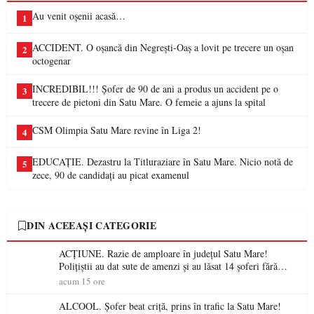
Au venit oșenii acasă…
1
ACCIDENT. O oșancă din Negrești-Oaș a lovit pe trecere un oșan
2
octogenar
INCREDIBIL!!! Șofer de 90 de ani a produs un accident pe o
3
trecere de pietoni din Satu Mare. O femeie a ajuns la spital
CSM Olimpia Satu Mare revine în Liga 2!
4
EDUCAȚIE. Dezastru la Titluraziare în Satu Mare. Nicio notă de
5
zece, 90 de candidați au picat examenul
DIN ACEEAȘI CATEGORIE
ACȚIUNE. Razie de amploare în județul Satu Mare!
Polițiștii au dat sute de amenzi și au lăsat 14 șoferi fără
permis într-o singură zi
acum 15 ore
ALCOOL. Șofer beat criță, prins în trafic la Satu Mare!