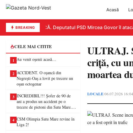
Acasă
Lo
REPLICĂ. Deputatul PSD Mircea Govor îl atacă dur
BREAKING
ULTRAJ. Sc
CELE MAI CITITE
criță, cu u
Au venit oșenii acasă…
1
moartea dup
ACCIDENT. O oșancă din
2
Negrești-Oaș a lovit pe trecere un
oșan octogenar
LOCALE
06.07.2026 16:0
•
INCREDIBIL!!! Șofer de 90 de
3
ani a produs un accident pe o
trecere de pietoni din Satu Mare. O
femeie a ajuns la spital
CSM Olimpia Satu Mare revine în
4
Liga 2!