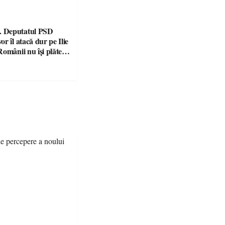
 Deputatul PSD
r îl atacă dur pe Ilie
omânii nu își plătesc
 indicatori