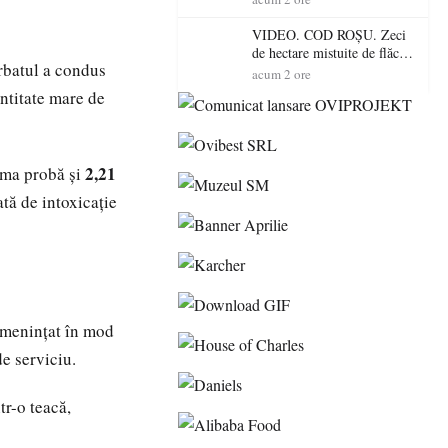
toamnă
VIDEO. COD ROȘU. Zeci
de hectare mistuite de flăcări
rbatul a condus
în Satu Mare! Pompierii au
acum 2 ore
dus o luptă
ntitate mare de
contracronometru pentru a
salva o pădure de la dezastru
2,21
ima probă și
tă de intoxicație
 amenințat în mod
de serviciu.
tr-o teacă,