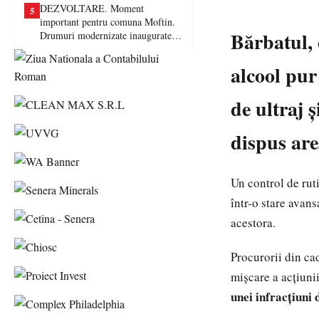
DEZVOLTARE. Moment
5
important pentru comuna Moftin.
Bărbatul, 
Drumuri modernizate inaugurate în
prezența autorităților județene
alcool pur
de ultraj 
dispus are
Un control de ruti
într-o stare avans
acestora.
Procurorii din ca
mișcare a acțiuni
unei infracțiuni 