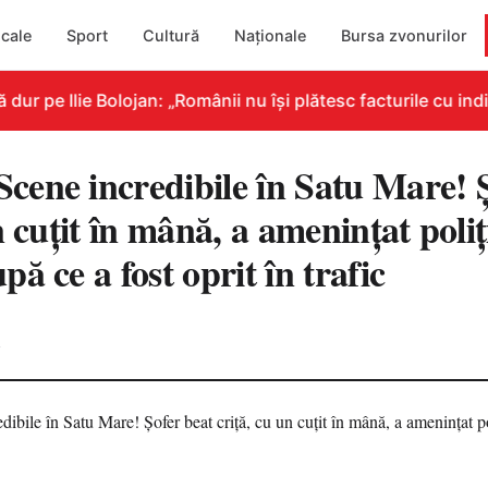
cale
Sport
Cultură
Naționale
Bursa zvonurilor
 pe Ilie Bolojan: „Românii nu își plătesc facturile cu indic
ene incredibile în Satu Mare! Ș
n cuțit în mână, a amenințat poliți
ă ce a fost oprit în trafic
4