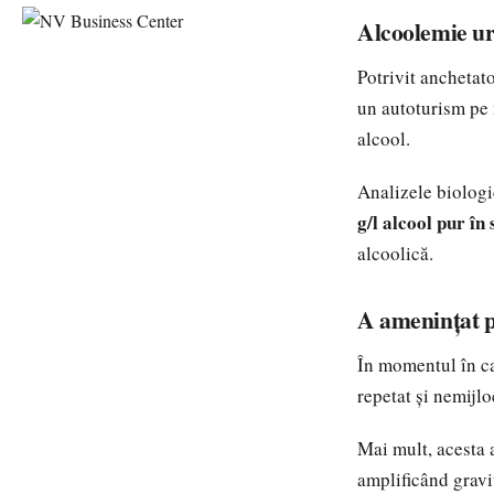
Alcoolemie ur
Potrivit anchetato
un autoturism pe 
alcool.
Analizele biologi
g/l alcool pur în
alcoolică.
A amenințat po
În momentul în car
repetat și nemijlo
Mai mult, acesta 
amplificând gravita