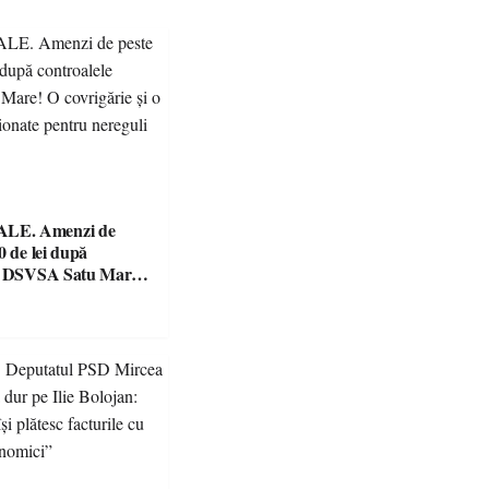
E. Amenzi de
0 de lei după
le DSVSA Satu Mare!
e și o cantină,
 pentru nereguli