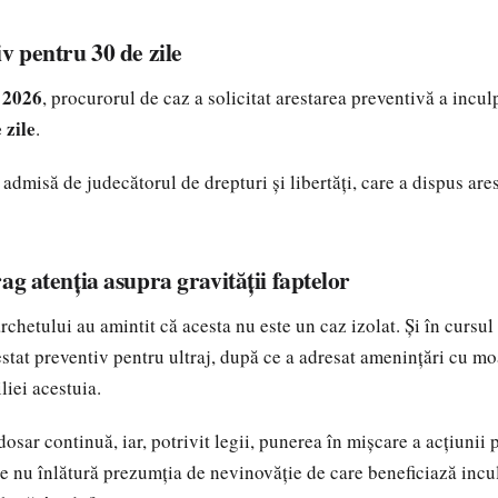
v pentru 30 de zile
e 2026
, procurorul de caz a solicitat arestarea preventivă a incul
 zile
.
admisă de judecătorul de drepturi și libertăți, care a dispus are
ag atenția asupra gravității faptelor
chetului au amintit că acesta nu este un caz izolat. Și în cursul l
estat preventiv pentru ultraj, după ce a adresat amenințări cu mo
liei acestuia.
osar continuă, iar, potrivit legii, punerea în mișcare a acțiunii 
e nu înlătură prezumția de nevinovăție de care beneficiază incu