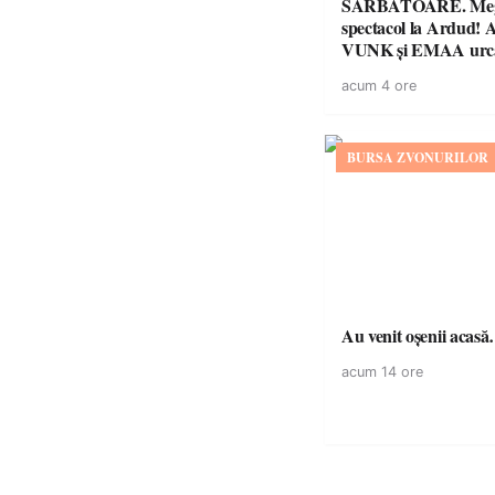
SĂRBĂTOARE. Me
spectacol la Ardud
VUNK și EMAA urcă
acum 4 ore
BURSA ZVONURILOR
Au venit oșenii acas
acum 14 ore