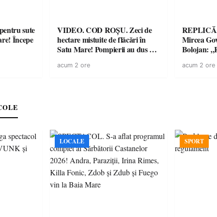
entru sute
VIDEO. COD ROȘU. Zeci de
REPLICĂ.
are! Începe
hectare mistuite de flăcări în
Mircea Govo
Satu Mare! Pompierii au dus o
Bolojan: „R
luptă contracronometru pentru
facturile cu
acum 2 ore
acum 2 ore
a salva o pădure de la dezastru
economici”
COLE
LOCALE
SPORT