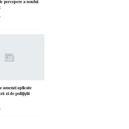
e percepere a noului
t
e
e amenzi aplicate
ră zi de polițiștii
e