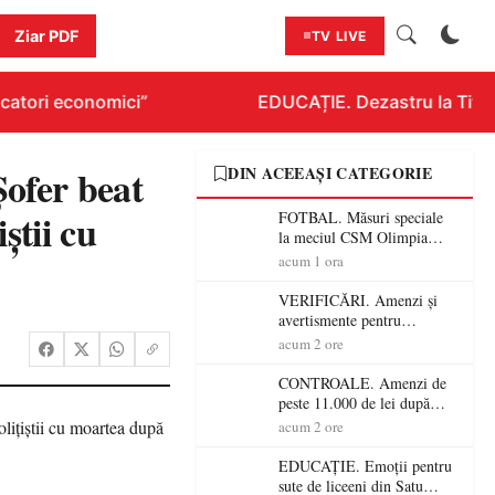
Ziar PDF
TV LIVE
atori economici”
EDUCAȚIE. Dezastru la Titluraz
ofer beat
DIN ACEEAȘI CATEGORIE
știi cu
FOTBAL. Măsuri speciale
la meciul CSM Olimpia
Satu Mare – CSM Reșița!
acum 1 ora
Jandarmii vin cu
avertismente clare pentru
VERIFICĂRI. Amenzi și
suporteri
avertismente pentru
crescătorii de animale din
acum 2 ore
Satu Mare! DSVSA anunță
controale în toate
CONTROALE. Amenzi de
gospodăriile și face apel la
peste 11.000 de lei după
respectarea legii
controalele DSVSA Satu
acum 2 ore
Mare! O covrigărie și o
cantină, sancționate pentru
EDUCAȚIE. Emoții pentru
nereguli
sute de liceeni din Satu