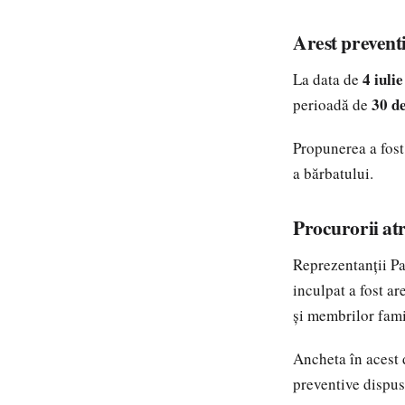
Arest preventi
4 iuli
La data de
30 de
perioadă de
Propunerea a fost 
a bărbatului.
Procurorii atr
Reprezentanții Par
inculpat a fost ar
și membrilor fami
Ancheta în acest d
preventive dispus