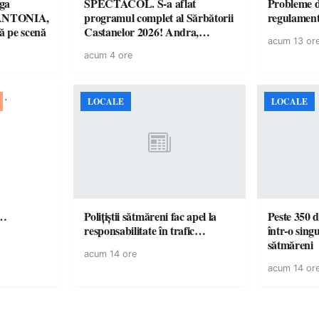
ga
SPECTACOL. S-a aflat
Probleme d
! ANTONIA,
programul complet al Sărbătorii
regulamen
 pe scenă
Castanelor 2026! Andra,
acum 13 or
Paraziții, Irina Rimes, Killa
acum 4 ore
Fonic, Zdob și Zdub și Fuego
vin la Baia Mare
LOCALE
LOCALE
ă…
Polițiștii sătmăreni fac apel la
Peste 350 d
responsabilitate în trafic…
într-o singu
sătmăreni
acum 14 ore
acum 14 or