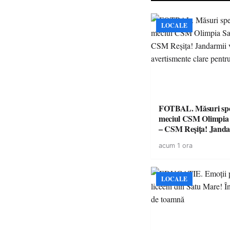
LOCALE
FOTBAL. Măsuri spec
meciul CSM Olimpia
– CSM Reșița! Jandar
avertismente clare pe
acum 1 ora
suporteri
LOCALE