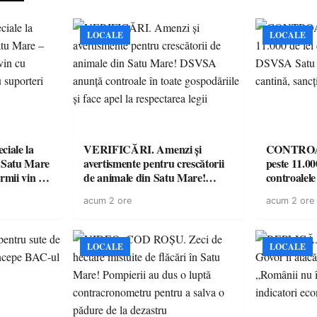
LOCALE
LOCALE
iale la
VERIFICĂRI. Amenzi și
CONTROAL
 Satu Mare
avertismente pentru crescătorii
peste 11.00
mii vin cu
de animale din Satu Mare!
controale
ntru
DSVSA anunță controale în
O covrigări
acum 2 ore
acum 2 ore
toate gospodăriile și face apel la
sancționate
respectarea legii
LOCALE
LOCALE