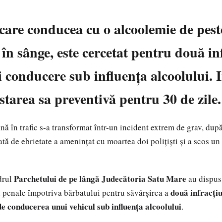
care conducea cu o alcoolemie de peste
 în sânge, este cercetat pentru două in
și conducere sub influența alcoolului. 
starea sa preventivă pentru 30 de zile.
nă în trafic s-a transformat într-un incident extrem de grav, după
ată de ebrietate a amenințat cu moartea doi polițiști și a scos un
Parchetului de pe lângă Judecătoria Satu Mare
drul
au dispus
două infracțiu
i penale împotriva bărbatului pentru săvârșirea a
de conducerea unui vehicul sub influența alcoolului
.