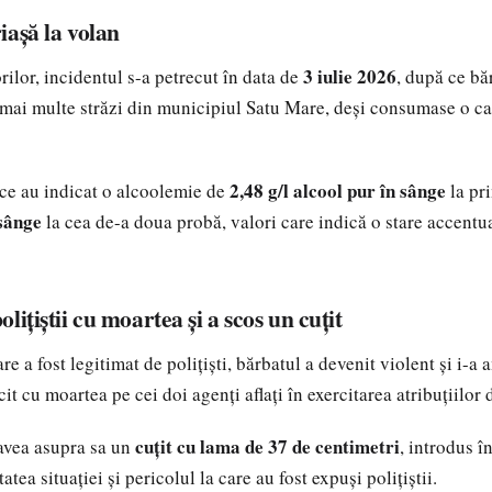
iașă la volan
3 iulie 2026
rilor, incidentul s-a petrecut în data de
, după ce bă
mai multe străzi din municipiul Satu Mare, deși consumase o ca
2,48 g/l alcool pur în sânge
ce au indicat o alcoolemie de
la pr
 sânge
la cea de-a doua probă, valori care indică o stare accentua
lițiștii cu moartea și a scos un cuțit
e a fost legitimat de polițiști, bărbatul a devenit violent și i-a
cit cu moartea pe cei doi agenți aflați în exercitarea atribuțiilor 
cuțit cu lama de 37 de centimetri
avea asupra sa un
, introdus în
tea situației și pericolul la care au fost expuși polițiștii.