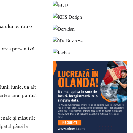
patului pentru o
starea preventivă
unii iunie, un alt
artea unui polițist
penale și măsurile
lpatul până la