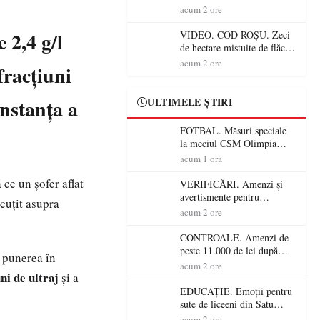
Mare! Începe BAC-ul de
acum 2 ore
toamnă
 2,4 g/l
VIDEO. COD ROȘU. Zeci
de hectare mistuite de flăcări
în Satu Mare! Pompierii au
acum 2 ore
fracțiuni
dus o luptă
contracronometru pentru a
salva o pădure de la dezastru
Instanța a
ULTIMELE ȘTIRI
FOTBAL. Măsuri speciale
la meciul CSM Olimpia
Satu Mare – CSM Reșița!
acum 1 ora
Jandarmii vin cu
 ce un șofer aflat
avertismente clare pentru
VERIFICĂRI. Amenzi și
suporteri
avertismente pentru
 cuțit asupra
crescătorii de animale din
acum 2 ore
Satu Mare! DSVSA anunță
controale în toate
CONTROALE. Amenzi de
gospodăriile și face apel la
peste 11.000 de lei după
 punerea în
respectarea legii
controalele DSVSA Satu
acum 2 ore
ni de ultraj
și a
Mare! O covrigărie și o
cantină, sancționate pentru
EDUCAȚIE. Emoții pentru
nereguli
sute de liceeni din Satu
Mare! Începe BAC-ul de
acum 2 ore