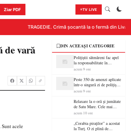
Ziar PDF
TV LIVE
TRAGEDIE. Crimă șocantă la o fermă din Livada!!!
ă de vară
DIN ACEEAȘI CATEGORIE
Polițiștii sătmăreni fac apel
la responsabilitate în
trafic…
acum 9 ore
Peste 350 de amenzi aplicate
într-o singură zi de polițiștii
sătmăreni
acum 9 ore
Relaxare la o oră și jumătate
de Satu Mare. Cele mai
spectaculoase piscine
acum 10 ore
exterioare cu cazare din
Maramureș, ideale pentru o
„Corabia piraților” a acostat
. Sunt acele
escapadă de vară
la Turț. O zi plină de