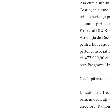
Așa cum a sublini
Costin, cele cinci
prin experiențe pr
autentic spirit al
Proiectul DECRISI
Asociația de Dezv
pentru Educație I
partener asociat 
de 477.999,90 eur
prin Programul I
O echipă care mer
Dincolo de cifre, 
oameni dedicați. 
directorul Ramona