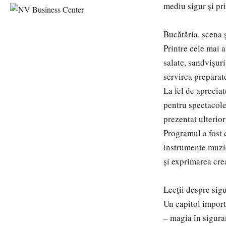
mediu sigur și pr
Bucătăria, scena 
Printre cele mai a
salate, sandvișuri
servirea preparate
La fel de apreciat
pentru spectacole 
prezentat ulterior 
Programul a fost c
instrumente muzic
și exprimarea cre
Lecții despre sigu
Un capitol import
– magia în sigura