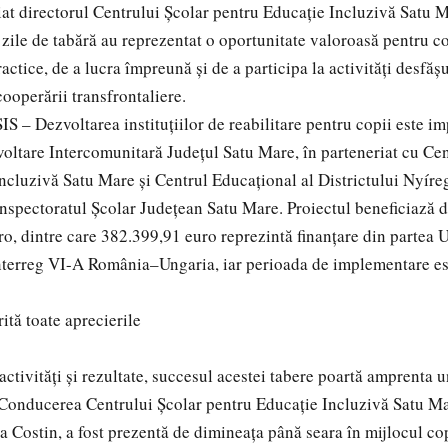
at directorul Centrului Școlar pentru Educație Incluzivă Satu
 zile de tabără au reprezentat o oportunitate valoroasă pentru co
actice, de a lucra împreună și de a participa la activități desfăș
 cooperării transfrontaliere.
S – Dezvoltarea instituțiilor de reabilitare pentru copii este i
oltare Intercomunitară Județul Satu Mare, în parteneriat cu Cen
ncluzivă Satu Mare și Centrul Educațional al Districtului Nyír
Inspectoratul Școlar Județean Satu Mare. Proiectul beneficiază d
o, dintre care 382.399,91 euro reprezintă finanțare din partea
nterreg VI-A România–Ungaria, iar perioada de implementare est
ită toate aprecierile
activități și rezultate, succesul acestei tabere poartă amprenta 
Conducerea Centrului Școlar pentru Educație Incluzivă Satu Mar
 Costin, a fost prezentă de dimineața până seara în mijlocul copi