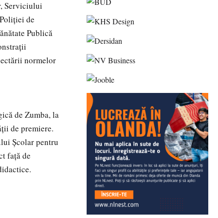
, Serviciului
Poliției de
Sănătate Publică
nstrații
pectării normelor
rgică de Zumba, la
ății de premiere.
lui Școlar pentru
ct față de
didactice.