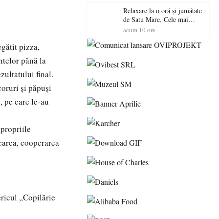
Relaxare la o oră și jumătate
de Satu Mare. Cele mai
spectaculoase piscine
acum 10 ore
exterioare cu cazare din
egătit pizza,
Maramureș, ideale pentru o
escapadă de vară
entelor până la
zultatului final.
coruri și păpuși
, pe care le-au
 propriile
icarea, cooperarea
ericul „Copilărie