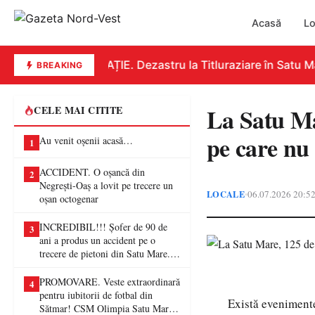
Acasă
Lo
EDUCAȚIE. Dezastru la Titluraziare în Satu Mar
BREAKING
La Satu Mar
CELE MAI CITITE
pe care nu 
Au venit oșenii acasă…
1
ACCIDENT. O oșancă din
2
Negrești-Oaș a lovit pe trecere un
LOCALE
06.07.2026 20:5
•
oșan octogenar
INCREDIBIL!!! Șofer de 90 de
3
ani a produs un accident pe o
trecere de pietoni din Satu Mare. O
femeie a ajuns la spital
PROMOVARE. Veste extraordinară
4
pentru iubitorii de fotbal din
Există evenimente
Sătmar! CSM Olimpia Satu Mare