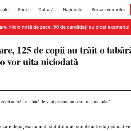
cale
Sport
Cultură
Naționale
Bursa zvonurilor
e. Nicio notă de zece, 90 de candidați au picat examenul
e, 125 de copii au trăit o tabăr
o vor uita niciodată
2
 care depășesc cu mult statutul unei simple activități educative