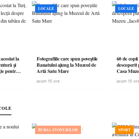
LOCALE
LOCALE
acostat la
Fotografiile care spun poveștile
60 de copii
entură și
Banatului ajung la Muzeul de
descoperit 
ție pentru
Artă Satu Mare
Casa Muze
vară
acum 15 ore
acum 15 or
COLE
BURSA ZVONURILOR
SPORT