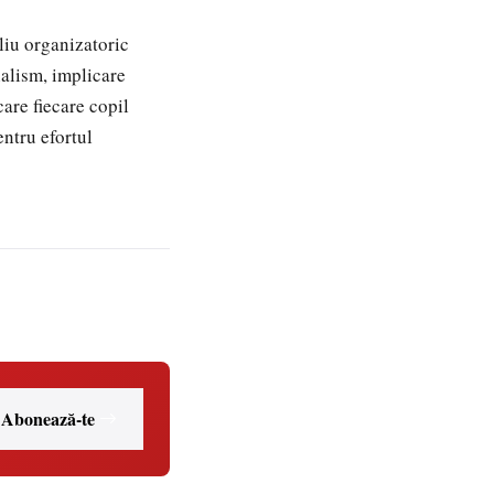
aliu organizatoric
nalism, implicare
are fiecare copil
entru efortul
Abonează-te