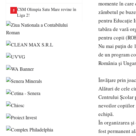
va juca în Liga a II-a
momente în care co
CSM Olimpia Satu Mare revine în
5
zâmbetul pe buze 
Liga 2!
pentru Educație I
tabăra de vară or
pentru copii (R
Nu mai puțin de 1
de un program comp
România și Ungari
Învățare prin joa
Alături de cele c
Centrului Școlar 
nevoilor copiilor ș
echipă.
În organizarea și
fost permanent ală