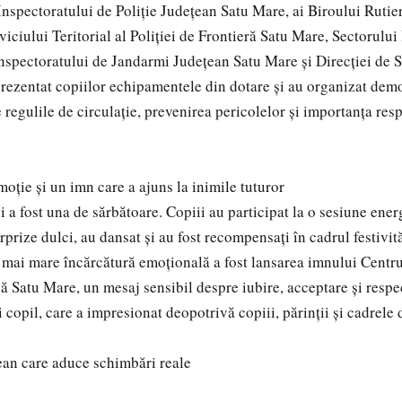
Inspectoratului de Poliție Județean Satu Mare, ai Biroului Rutier
viciului Teritorial al Poliției de Frontieră Satu Mare, Sectorului 
Inspectoratului de Jandarmi Județean Satu Mare și Direcției de 
rezentat copiilor echipamentele din dotare și au organizat demo
 regulile de circulație, prevenirea pericolelor și importanța res
moție și un imn care a ajuns la inimile tuturor
i a fost una de sărbătoare. Copiii au participat la o sesiune ene
prize dulci, au dansat și au fost recompensați în cadrul festivit
ai mare încărcătură emoțională a fost lansarea imnului Centru
ă Satu Mare, un mesaj sensibil despre iubire, acceptare și respe
i copil, care a impresionat deopotrivă copiii, părinții și cadrele 
ean care aduce schimbări reale