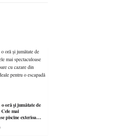
 o oră și jumătate de
 Cele mai
se piscine exterioare
n Maramureș, ideale
e
scapadă de vară