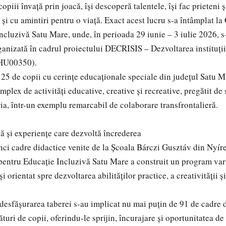
piii învață prin joacă, își descoperă talentele, își fac prieteni 
și cu amintiri pentru o viață. Exact acest lucru s-a întâmplat la
ncluzivă Satu Mare, unde, în perioada 29 iunie – 3 iulie 2026, s
ganizată în cadrul proiectului DECRISIS – Dezvoltarea instituțiil
OHU00350).
25 de copii cu cerințe educaționale speciale din județul Satu M
lex de activități educative, creative și recreative, pregătit de 
a, într-un exemplu remarcabil de colaborare transfrontalieră.
că și experiențe care dezvoltă încrederea
inci cadre didactice venite de la Școala Bárczi Gusztáv din Nyí
pentru Educație Incluzivă Satu Mare a construit un program vari
i orientat spre dezvoltarea abilităților practice, a creativității și
 desfășurarea taberei s-au implicat nu mai puțin de 91 de cadre d
turi de copii, oferindu-le sprijin, încurajare și oportunitatea de 