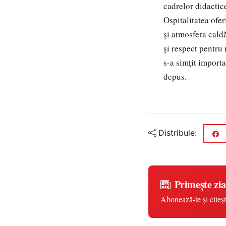
cadrelor didactic
Ospitalitatea ofer
și atmosfera cald
și respect pentru
s-a simțit import
depus.
Distribuie:
Primește zia
Abonează-te și citeșt