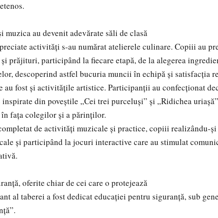
ietenos.
și muzica au devenit adevărate săli de clasă
preciate activități s-au numărat atelierele culinare. Copiii au pr
 și prăjituri, participând la fiecare etapă, de la alegerea ingredi
lor, descoperind astfel bucuria muncii în echipă și satisfacția re
e au fost și activitățile artistice. Participanții au confecționat de
inspirate din poveștile „Cei trei purceluși” și „Ridichea uriașă”
în fața colegilor și a părinților.
ompletat de activități muzicale și practice, copiii realizându-și
ale și participând la jocuri interactive care au stimulat comun
ativă.
ranță, oferite chiar de cei care o protejează
ant al taberei a fost dedicat educației pentru siguranță, sub gen
nță”.