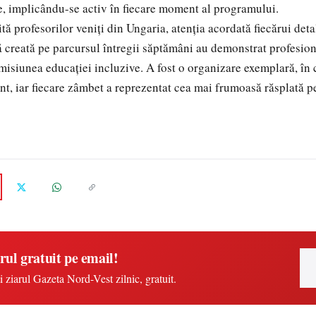
e, implicându-se activ în fiecare moment al programului.
ită profesorilor veniți din Ungaria, atenția acordată fiecărui det
ă creată pe parcursul întregii săptămâni au demonstrat profesio
 misiunea educației incluzive. A fost o organizare exemplară, în c
ant, iar fiecare zâmbet a reprezentat cea mai frumoasă răsplată p
rul gratuit pe email!
i ziarul Gazeta Nord-Vest zilnic, gratuit.