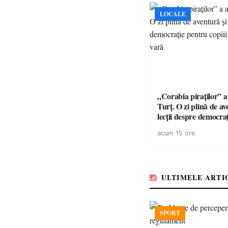
LOCALE
„Corabia piraților” a 
Turț. O zi plină de av
lecții despre democra
copiii din tabăra de 
acum 15 ore
ULTIMELE ARTI
SPORT