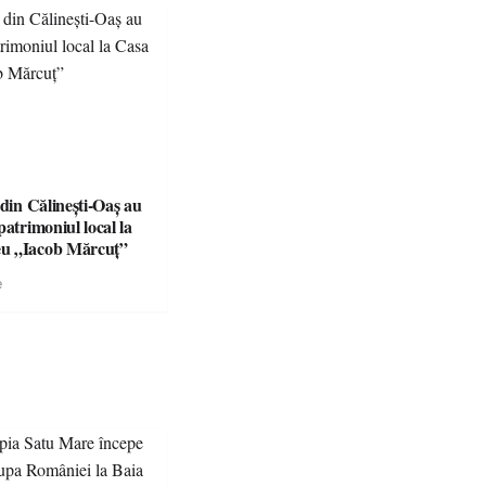
 din Călinești-Oaș au
patrimoniul local la
u „Iacob Mărcuț”
e