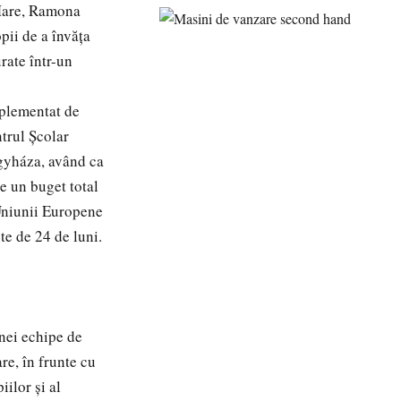
 Mare, Ramona
pii de a învăța
urate într-un
mplementat de
trul Școlar
egyháza, având ca
e un buget total
 Uniunii Europene
e de 24 de luni.
unei echipe de
e, în frunte cu
ilor și al