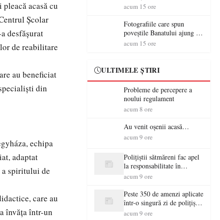
și pleacă acasă cu
aventură și lecții despre
acum 15 ore
democrație pentru copiii din
 Centrul Școlar
tabăra de vară
Fotografiile care spun
-a desfășurat
poveștile Banatului ajung la
Muzeul de Artă Satu Mare
acum 15 ore
or de reabilitare
ULTIMELE ȘTIRI
are au beneficiat
specialiști din
Probleme de percepere a
noului regulament
acum 8 ore
Au venit oșenii acasă…
acum 9 ore
regyháza, echipa
at, adaptat
Polițiștii sătmăreni fac apel
la responsabilitate în
 a spiritului de
trafic…
acum 9 ore
Peste 350 de amenzi aplicate
idactice, care au
într-o singură zi de polițiștii
a învăța într-un
sătmăreni
acum 9 ore