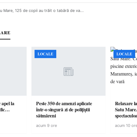
u Mare, 125 de copii au trăit o tabără de va...
LARE
LOCALE
LOCALE
c apel la
Peste 350 de amenzi aplicate
Relaxare la
te în trafic…
într-o singură zi de polițiștii
Satu Mare.
sătmăreni
spectaculoa
cu cazare di
acum 9 ore
acum 10 or
pentru o e