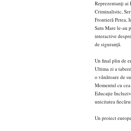
Reprezentanți ai 
Criminalistic, Ser
Frontieră Petea, 
Satu Mare le-au p
interactive despre
de siguranță.
Un final plin de e
Ultima zi a tabere
o vânătoare de sur
Momentul cu cea m
Educație Incluziv
unicitatea fiecăru
Un proiect europ