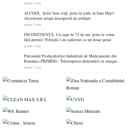
permis într-o singură zi
acum 1 ora
ALCOOL. Șofer beat criță, prins în trafic la Satu Mare!
Alcoolemie uriașă descoperită de polițiști
acum 1 ora
INCONȘTIENȚĂ. Un oșan de 72 de ani, prins la volan
fără permis! Polițiștii l-au cadorosit cu un dosar penal
acum 1 ora
Patronatul Producătorilor Industriali de Medicamente din
România (PRIMER): “Întreruperea alimentării cu energie
electrică a fabricilor de medicamente va pune în pericol
acum 1 ora
accesul pacienților la medicamente esențiale