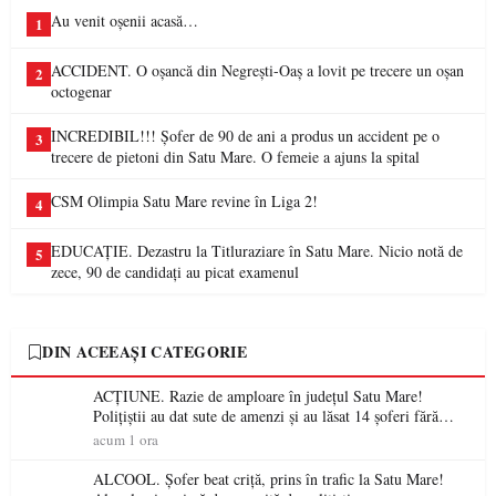
Au venit oșenii acasă…
1
ACCIDENT. O oșancă din Negrești-Oaș a lovit pe trecere un oșan
2
octogenar
INCREDIBIL!!! Șofer de 90 de ani a produs un accident pe o
3
trecere de pietoni din Satu Mare. O femeie a ajuns la spital
CSM Olimpia Satu Mare revine în Liga 2!
4
EDUCAȚIE. Dezastru la Titluraziare în Satu Mare. Nicio notă de
5
zece, 90 de candidați au picat examenul
DIN ACEEAȘI CATEGORIE
ACȚIUNE. Razie de amploare în județul Satu Mare!
Polițiștii au dat sute de amenzi și au lăsat 14 șoferi fără
permis într-o singură zi
acum 1 ora
ALCOOL. Șofer beat criță, prins în trafic la Satu Mare!