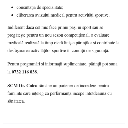
consultația de specialitate;
eliberarea avizului medical pentru activități sportive.
Indiferent dacă cel mic face primii pași în sport sau se
pregătește pentru un nou sezon competițional, o evaluare
medicală realizată la timp oferă liniște părinților și contribuie la
desfășurarea activităților sportive în condiții de siguranță.
Pentru programări și informații suplimentare, părinții pot suna
0732 116 838
la
.
SCM Dr. Coica
rămâne un partener de încredere pentru
familiile care înțeleg că performanța începe întotdeauna cu
sănătatea.