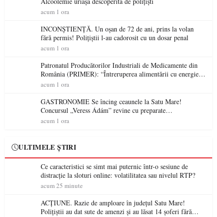
Alcoolemie uriașă descoperită de polițiști
acum 1 ora
INCONȘTIENȚĂ. Un oșan de 72 de ani, prins la volan
fără permis! Polițiștii l-au cadorosit cu un dosar penal
acum 1 ora
Patronatul Producătorilor Industriali de Medicamente din
România (PRIMER): “Întreruperea alimentării cu energie
electrică a fabricilor de medicamente va pune în pericol
acum 1 ora
accesul pacienților la medicamente esențiale
GASTRONOMIE Se încing ceaunele la Satu Mare!
Concursul „Veress Ádám” revine cu preparate
spectaculoase, premii și un jurat de renume
acum 1 ora
ULTIMELE ȘTIRI
Ce caracteristici se simt mai puternic într-o sesiune de
distracție la sloturi online: volatilitatea sau nivelul RTP?
acum 25 minute
ACȚIUNE. Razie de amploare în județul Satu Mare!
Polițiștii au dat sute de amenzi și au lăsat 14 șoferi fără