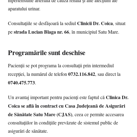
hipertensiune arterială de cauză renală și alte afecțiuni ale
aparatului urinar.
Clinicii Dr. Coica
Consultațiile se desfășoară la sediul
, situat
strada Lucian Blaga nr. 66
pe
, în municipiul Satu Mare.
Programările sunt deschise
Pacienții se pot programa la consultații prin intermediul
0732.116.842
recepției, la numărul de telefon
, sau direct la
0740.475.773
.
Clinica Dr.
Un avantaj important pentru pacienți este faptul că
Coica se află în contract cu Casa Județeană de Asigurări
de Sănătate Satu Mare (CJAS)
, ceea ce permite accesarea
consultațiilor în condițiile prevăzute de sistemul public de
asigurări de sănătate.