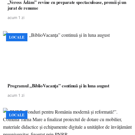
„Veress Ádám” revine cu preparate spectaculoase, premii și un
jurat de renume
acum 1 zi
LOCALE
Programul „BiblioVacanța” continuă și în luna august
acum 1 zi
LOCALE