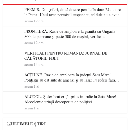
PERMIS. Doi șoferi, două dosare penale în doar 24 de ore
la Petea! Unul avea permisul suspendat, celălalt nu a avut
niciodată permis
acum 12 ore
FRONTIERĂ. Razie de amploare la granița cu Ungaria!
800 de persoane și peste 300 de mașini, verificate
acum 12 ore
VERTICALI PENTRU ROMÂNIA: JURNAL DE
CĂLĂTORIE FIJET
acum 14 ore
ACȚIUNE. Razie de amploare în județul Satu Mare!
Polițiștii au dat sute de amenzi și au lăsat 14 șoferi fără
permis într-o singură zi
acum 1 zi
ALCOOL. Șofer beat criță, prins în trafic la Satu Mare!
Alcoolemie uriașă descoperită de polițiști
acum 1 zi
ULTIMELE ȘTIRI