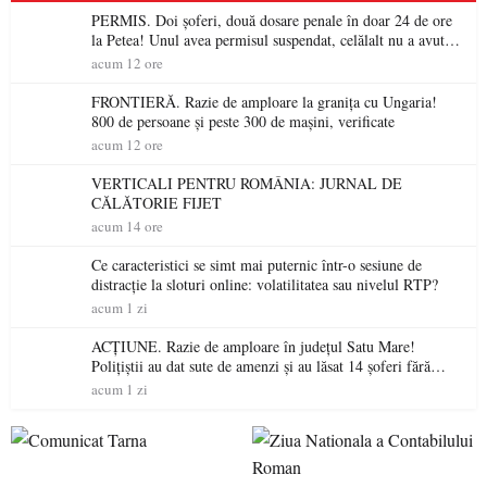
PERMIS. Doi șoferi, două dosare penale în doar 24 de ore
la Petea! Unul avea permisul suspendat, celălalt nu a avut
niciodată permis
acum 12 ore
FRONTIERĂ. Razie de amploare la granița cu Ungaria!
800 de persoane și peste 300 de mașini, verificate
acum 12 ore
VERTICALI PENTRU ROMÂNIA: JURNAL DE
CĂLĂTORIE FIJET
acum 14 ore
Ce caracteristici se simt mai puternic într-o sesiune de
distracție la sloturi online: volatilitatea sau nivelul RTP?
acum 1 zi
ACȚIUNE. Razie de amploare în județul Satu Mare!
Polițiștii au dat sute de amenzi și au lăsat 14 șoferi fără
permis într-o singură zi
acum 1 zi