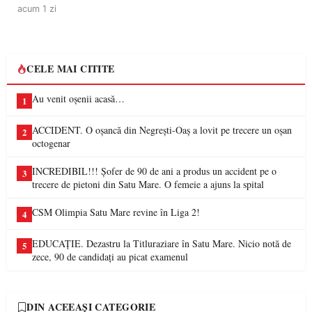
acum 1 zi
CELE MAI CITITE
Au venit oșenii acasă…
1
ACCIDENT. O oșancă din Negrești-Oaș a lovit pe trecere un oșan
2
octogenar
INCREDIBIL!!! Șofer de 90 de ani a produs un accident pe o
3
trecere de pietoni din Satu Mare. O femeie a ajuns la spital
CSM Olimpia Satu Mare revine în Liga 2!
4
EDUCAȚIE. Dezastru la Titluraziare în Satu Mare. Nicio notă de
5
zece, 90 de candidați au picat examenul
DIN ACEEAȘI CATEGORIE