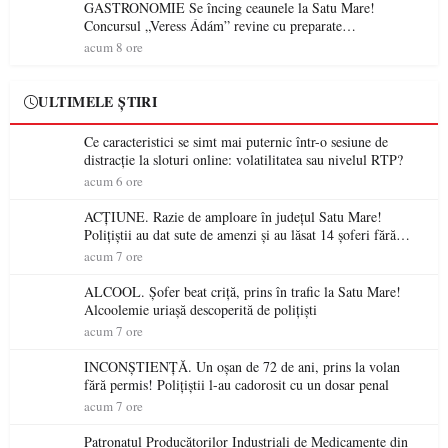
GASTRONOMIE Se încing ceaunele la Satu Mare!
Concursul „Veress Ádám” revine cu preparate
spectaculoase, premii și un jurat de renume
acum 8 ore
ULTIMELE ȘTIRI
Ce caracteristici se simt mai puternic într-o sesiune de
distracție la sloturi online: volatilitatea sau nivelul RTP?
acum 6 ore
ACȚIUNE. Razie de amploare în județul Satu Mare!
Polițiștii au dat sute de amenzi și au lăsat 14 șoferi fără
permis într-o singură zi
acum 7 ore
ALCOOL. Șofer beat criță, prins în trafic la Satu Mare!
Alcoolemie uriașă descoperită de polițiști
acum 7 ore
INCONȘTIENȚĂ. Un oșan de 72 de ani, prins la volan
fără permis! Polițiștii l-au cadorosit cu un dosar penal
acum 7 ore
Patronatul Producătorilor Industriali de Medicamente din