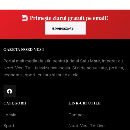
Primește ziarul gratuit pe email!
Abonează-te
GAZETA NORD-VEST
Portal multimedia de stiri pentru judetul Satu Mare, integrat cu
Nord-Vest TV - televiziunea locala. Stiri de actualitate, politica,
economie, sport, cultura si multe altele.
CATEGORII
LINK-URI UTILE
Locale
Contact
Sport
Nord-Vest TV Live