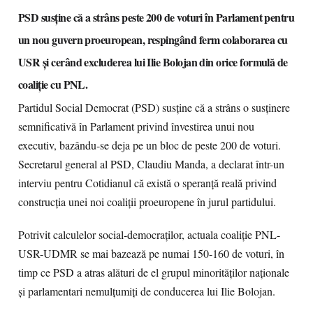
PSD susține că a strâns peste 200 de voturi în Parlament pentru
un nou guvern proeuropean, respingând ferm colaborarea cu
USR și cerând excluderea lui Ilie Bolojan din orice formulă de
coaliție cu PNL.
Partidul Social Democrat (PSD) susține că a strâns o susținere
semnificativă în Parlament privind învestirea unui nou
executiv, bazându-se deja pe un bloc de peste 200 de voturi.
Secretarul general al PSD, Claudiu Manda, a declarat într-un
interviu pentru Cotidianul că există o speranță reală privind
construcția unei noi coaliții proeuropene în jurul partidului.
Potrivit calculelor social-democraților, actuala coaliție PNL-
USR-UDMR se mai bazează pe numai 150-160 de voturi, în
timp ce PSD a atras alături de el grupul minorităților naționale
și parlamentari nemulțumiți de conducerea lui Ilie Bolojan.