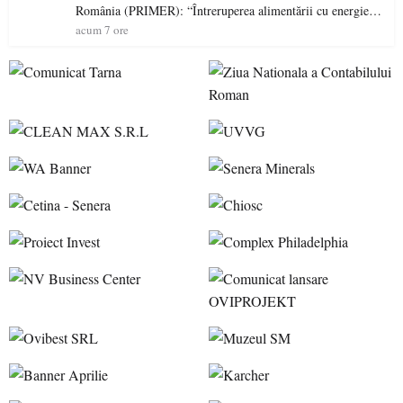
România (PRIMER): “Întreruperea alimentării cu energie
electrică a fabricilor de medicamente va pune în pericol
acum 7 ore
accesul pacienților la medicamente esențiale