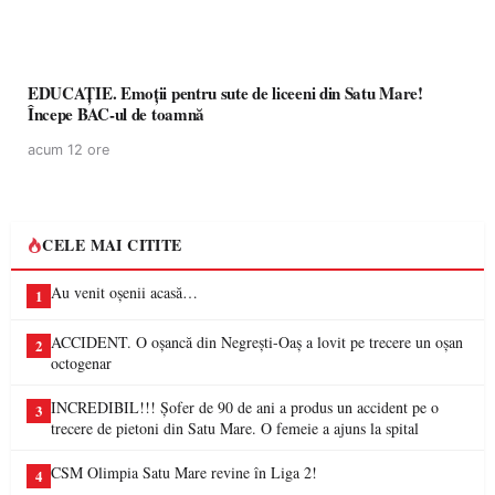
EDUCAȚIE. Emoții pentru sute de liceeni din Satu Mare!
Începe BAC-ul de toamnă
acum 12 ore
CELE MAI CITITE
Au venit oșenii acasă…
1
ACCIDENT. O oșancă din Negrești-Oaș a lovit pe trecere un oșan
2
octogenar
INCREDIBIL!!! Șofer de 90 de ani a produs un accident pe o
3
trecere de pietoni din Satu Mare. O femeie a ajuns la spital
CSM Olimpia Satu Mare revine în Liga 2!
4