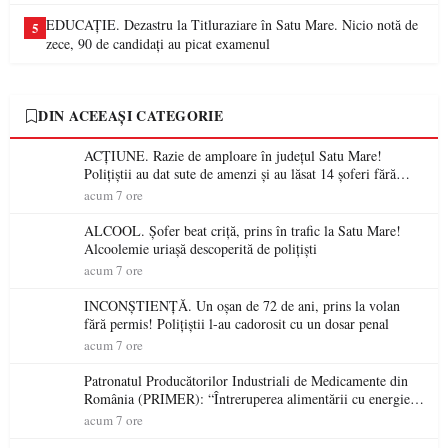
EDUCAȚIE. Dezastru la Titluraziare în Satu Mare. Nicio notă de
5
zece, 90 de candidați au picat examenul
DIN ACEEAȘI CATEGORIE
ACȚIUNE. Razie de amploare în județul Satu Mare!
Polițiștii au dat sute de amenzi și au lăsat 14 șoferi fără
permis într-o singură zi
acum 7 ore
ALCOOL. Șofer beat criță, prins în trafic la Satu Mare!
Alcoolemie uriașă descoperită de polițiști
acum 7 ore
INCONȘTIENȚĂ. Un oșan de 72 de ani, prins la volan
fără permis! Polițiștii l-au cadorosit cu un dosar penal
acum 7 ore
Patronatul Producătorilor Industriali de Medicamente din
România (PRIMER): “Întreruperea alimentării cu energie
electrică a fabricilor de medicamente va pune în pericol
acum 7 ore
accesul pacienților la medicamente esențiale