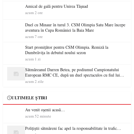
Amical de gală pentru Unirea Tășnad
acum 2 ore
Duel cu Minaur în turul 3. CSM Olimpia Satu Mare începe
aventura în Cupa României la Baia Mare
acum 7 ore
Start promițător pentru CSM Olimpia. Remiză la
Dumbrăvița în debutul noului sezon
acum 1 zi
Sătmăreanul Darren Betea, pe podiumul Campionatului
European RMC CE, după un duel spectaculos cu fiul lui
Kimi Räikkönen
acum 2 zile
ULTIMELE ȘTIRI
Au venit oșenii acasă…
acum 52 minute
Polițiștii sătmăreni fac apel la responsabilitate în trafic…