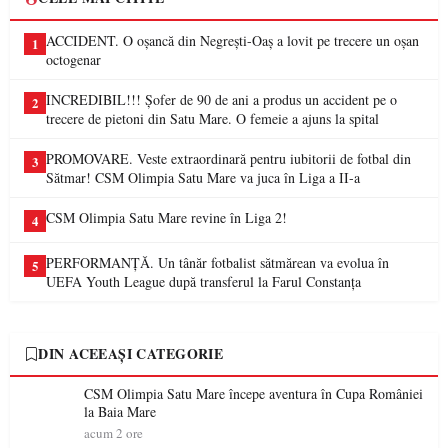
ACCIDENT. O oșancă din Negrești-Oaș a lovit pe trecere un oșan
1
octogenar
INCREDIBIL!!! Șofer de 90 de ani a produs un accident pe o
2
trecere de pietoni din Satu Mare. O femeie a ajuns la spital
PROMOVARE. Veste extraordinară pentru iubitorii de fotbal din
3
Sătmar! CSM Olimpia Satu Mare va juca în Liga a II-a
CSM Olimpia Satu Mare revine în Liga 2!
4
PERFORMANȚĂ. Un tânăr fotbalist sătmărean va evolua în
5
UEFA Youth League după transferul la Farul Constanța
DIN ACEEAȘI CATEGORIE
CSM Olimpia Satu Mare începe aventura în Cupa României
la Baia Mare
acum 2 ore