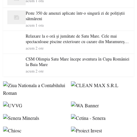
acum 1 ora
Peste 350 de amenzi aplicate într-o singură zi de polițiștii
sătmăreni
acum 1 ora
Relaxare la o oră și jumătate de Satu Mare. Cele mai
spectaculoase piscine exterioare cu cazare din Maramureș,
ideale pentru o escapadă de vară
acum 2 ore
CSM Olimpia Satu Mare începe aventura în Cupa României
la Baia Mare
acum 2 ore