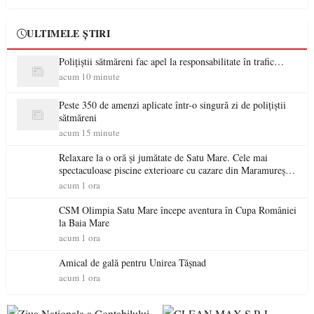
ULTIMELE ȘTIRI
Polițiștii sătmăreni fac apel la responsabilitate în trafic…
acum 10 minute
Peste 350 de amenzi aplicate într-o singură zi de polițiștii
sătmăreni
acum 15 minute
Relaxare la o oră și jumătate de Satu Mare. Cele mai
spectaculoase piscine exterioare cu cazare din Maramureș,
ideale pentru o escapadă de vară
acum 1 ora
CSM Olimpia Satu Mare începe aventura în Cupa României
la Baia Mare
acum 1 ora
Amical de gală pentru Unirea Tășnad
acum 1 ora