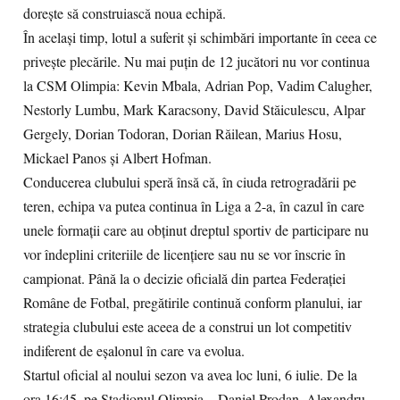
dorește să construiască noua echipă.
În același timp, lotul a suferit și schimbări importante în ceea ce
privește plecările. Nu mai puțin de 12 jucători nu vor continua
la CSM Olimpia: Kevin Mbala, Adrian Pop, Vadim Calugher,
Nestorly Lumbu, Mark Karacsony, David Stăiculescu, Alpar
Gergely, Dorian Todoran, Dorian Răilean, Marius Hosu,
Mickael Panos și Albert Hofman.
Conducerea clubului speră însă că, în ciuda retrogradării pe
teren, echipa va putea continua în Liga a 2-a, în cazul în care
unele formații care au obținut dreptul sportiv de participare nu
vor îndeplini criteriile de licențiere sau nu se vor înscrie în
campionat. Până la o decizie oficială din partea Federației
Române de Fotbal, pregătirile continuă conform planului, iar
strategia clubului este aceea de a construi un lot competitiv
indiferent de eșalonul în care va evolua.
Startul oficial al noului sezon va avea loc luni, 6 iulie. De la
ora 16:45, pe Stadionul Olimpia – Daniel Prodan, Alexandru