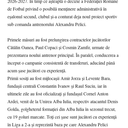
2026-2027. În timp ce așteaptă o decizie a Federației Române
de Fotbal privind o posibilă menținere administrativă în
eșalonul secund, clubul și-a conturat deja noul proiect sportiv
sub comanda antrenorului Alexandru Pelici.
Primele măsuri au fost prelungirea contractelor jucătorilor
Cătălin Oanea, Paul Copaci și Cosmin Zamfir, urmate de
prezentarea noului antrenor principal. În paralel, conducerea a
început o campanie consistentă de transferuri, aducând până
acum șase jucători cu experiență.
Primii sosiți au fost mijlocașii Amir Jorza și Levente Bara,
fundașii centrali Constantin Ivanov și Raul Suciu, iar în
ultimele zile au fost oficializați și fundașul Cornel Anton
Ardei, venit de la Unirea Alba Iulia, respectiv atacantul Denis
Golda, golgheterul formației din Alba Iulia în sezonul trecut,
cu 19 goluri marcate. Toți cei șase sunt jucători cu experiență
în Liga a 2-a și reprezintă baza pe care Alexandru Pelici