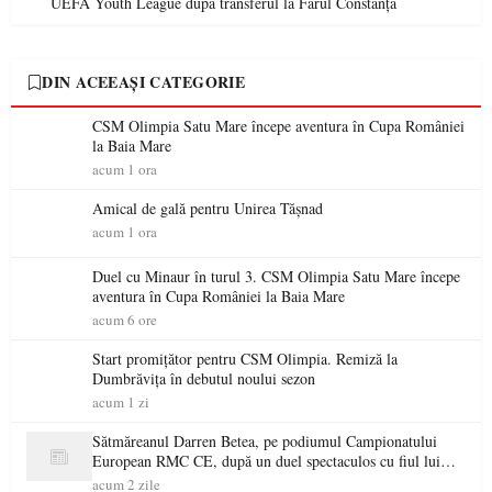
UEFA Youth League după transferul la Farul Constanța
DIN ACEEAȘI CATEGORIE
CSM Olimpia Satu Mare începe aventura în Cupa României
la Baia Mare
acum 1 ora
Amical de gală pentru Unirea Tășnad
acum 1 ora
Duel cu Minaur în turul 3. CSM Olimpia Satu Mare începe
aventura în Cupa României la Baia Mare
acum 6 ore
Start promițător pentru CSM Olimpia. Remiză la
Dumbrăvița în debutul noului sezon
acum 1 zi
Sătmăreanul Darren Betea, pe podiumul Campionatului
European RMC CE, după un duel spectaculos cu fiul lui
Kimi Räikkönen
acum 2 zile