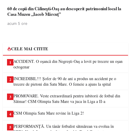
60 de copii din Călinești-Oaș au descoperit patrimoniul local la
Casa Muzeu „Iacob Mărcuț”
acum 5 ore
CELE MAI CITITE
ACCIDENT. O oșancă din Negrești-Oaș a lovit pe trecere un oșan
1
octogenar
INCREDIBIL!!! Șofer de 90 de ani a produs un accident pe o
2
trecere de pietoni din Satu Mare. O femeie a ajuns la spital
PROMOVARE. Veste extraordinară pentru iubitorii de fotbal din
3
Sătmar! CSM Olimpia Satu Mare va juca în Liga a II-a
CSM Olimpia Satu Mare revine în Liga 2!
4
PERFORMANȚĂ. Un tânăr fotbalist sătmărean va evolua în
5