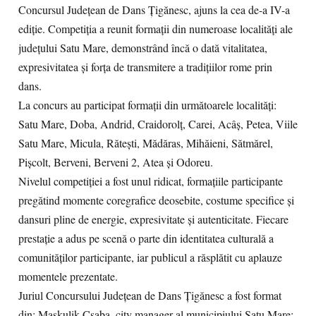
Concursul Județean de Dans Țigănesc, ajuns la cea de-a IV-a
ediție. Competiția a reunit formații din numeroase localități ale
județului Satu Mare, demonstrând încă o dată vitalitatea,
expresivitatea și forța de transmitere a tradițiilor rome prin
dans.
La concurs au participat formații din următoarele localități:
Satu Mare, Doba, Andrid, Craidorolț, Carei, Acâș, Petea, Viile
Satu Mare, Micula, Rătești, Mădăras, Mihăieni, Sătmărel,
Pișcolt, Berveni, Berveni 2, Atea și Odoreu.
Nivelul competiției a fost unul ridicat, formațiile participante
pregătind momente coregrafice deosebite, costume specifice și
dansuri pline de energie, expresivitate și autenticitate. Fiecare
prestație a adus pe scenă o parte din identitatea culturală a
comunităților participante, iar publicul a răsplătit cu aplauze
momentele prezentate.
Juriul Concursului Județean de Dans Țigănesc a fost format
din: Maskulik Csaba, city manager al municipiului Satu Mare;