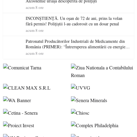
Alcoolemie uriașă descoperită de polițiști
acum 8 ore
INCONȘTIENȚĂ. Un oșan de 72 de ani, prins la volan
fără permis! Polițiștii l-au cadorosit cu un dosar penal
acum 8 ore
Patronatul Producătorilor Industriali de Medicamente din
România (PRIMER): “Întreruperea alimentării cu energie
electrică a fabricilor de medicamente va pune în pericol
acum 8 ore
accesul pacienților la medicamente esențiale