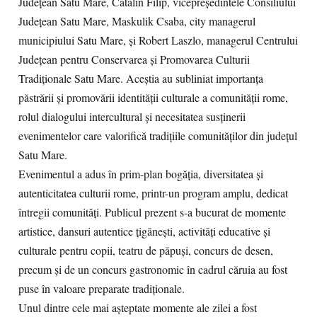
Județean Satu Mare, Cătălin Filip, vicepreședintele Consiliului
Județean Satu Mare, Maskulik Csaba, city managerul
municipiului Satu Mare, și Robert Laszlo, managerul Centrului
Județean pentru Conservarea și Promovarea Culturii
Tradiționale Satu Mare. Aceștia au subliniat importanța
păstrării și promovării identității culturale a comunității rome,
rolul dialogului intercultural și necesitatea susținerii
evenimentelor care valorifică tradițiile comunităților din județul
Satu Mare.
Evenimentul a adus în prim-plan bogăția, diversitatea și
autenticitatea culturii rome, printr-un program amplu, dedicat
întregii comunități. Publicul prezent s-a bucurat de momente
artistice, dansuri autentice țigănești, activități educative și
culturale pentru copii, teatru de păpuși, concurs de desen,
precum și de un concurs gastronomic în cadrul căruia au fost
puse în valoare preparate tradiționale.
Unul dintre cele mai așteptate momente ale zilei a fost