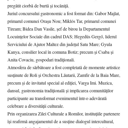
pregătit ciorbă de burtă și tocăniță.
Juriul concursului gastronomic a fost format din: Gabor Majlat,
primarul comunei Orașu Nou; Miklós Tar, primarul comunei
Tiream; Bidea Dan Vasile, șef de birou la Departamentul
Locuințelor Sociale din cadrul DAS; Hegedüs Gergő, liderul
Serviciului de Ajutor Maltez din județul Satu Mare; Gyula
Kanya, consilier local în comuna Botiz; precum și Csaba și
Anita Covaciu, gospodari tradiționali.
Atmosfera de sărbătoare a fost completată de momente artistice
susținute de Roli și Orchestra Lăutarii, Zamfir de la Baia Mare,
precum și de invitatul special al ediției, Varga Imi. Muzica,
dansul, gastronomia tradițională și implicarea comunităților
participante au transformat evenimentul într-o adevărată
celebrare a diversității culturale.
Prin organizarea Zilei Culturale a Romilor, instituțiile partenere
își reafirmă angajamentul de a susține dialogul intercultural,