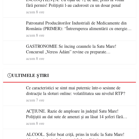
fără permis! Polițiștii l-au cadorosit cu un dosar penal
acum 8 ore
Patronatul Producătorilor Industriali de Medicamente din
România (PRIMER): “Întreruperea alimentării cu energie
electrică a fabricilor de medicamente va pune în pericol
acum 8 ore
accesul pacienților la medicamente esențiale
GASTRONOMIE Se încing ceaunele la Satu Mare!
Concursul „Veress Ádám” revine cu preparate
spectaculoase, premii și un jurat de renume
acum 8 ore
ULTIMELE ȘTIRI
Ce caracteristici se simt mai puternic într-o sesiune de
distracție la sloturi online: volatilitatea sau nivelul RTP?
acum 7 ore
ACȚIUNE. Razie de amploare în județul Satu Mare!
Polițiștii au dat sute de amenzi și au lăsat 14 șoferi fără
permis într-o singură zi
acum 8 ore
ALCOOL. Șofer beat criță, prins în trafic la Satu Mare!