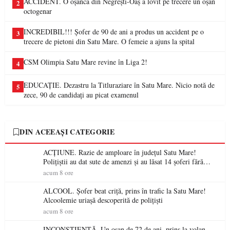
ACCIDENT. O oșancă din Negrești-Oaș a lovit pe trecere un oșan
2
octogenar
INCREDIBIL!!! Șofer de 90 de ani a produs un accident pe o
3
trecere de pietoni din Satu Mare. O femeie a ajuns la spital
CSM Olimpia Satu Mare revine în Liga 2!
4
EDUCAȚIE. Dezastru la Titluraziare în Satu Mare. Nicio notă de
5
zece, 90 de candidați au picat examenul
DIN ACEEAȘI CATEGORIE
ACȚIUNE. Razie de amploare în județul Satu Mare!
Polițiștii au dat sute de amenzi și au lăsat 14 șoferi fără
permis într-o singură zi
acum 8 ore
ALCOOL. Șofer beat criță, prins în trafic la Satu Mare!
Alcoolemie uriașă descoperită de polițiști
acum 8 ore
INCONȘTIENȚĂ. Un oșan de 72 de ani, prins la volan