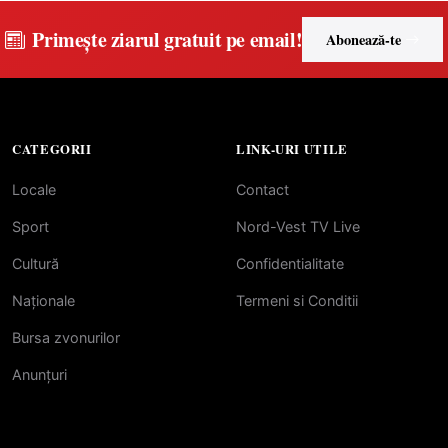
Primește ziarul gratuit pe email!
Abonează-te
CATEGORII
LINK-URI UTILE
Locale
Contact
Sport
Nord-Vest TV Live
Cultură
Confidentialitate
Naționale
Termeni si Conditii
Bursa zvonurilor
Anunțuri