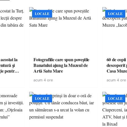
LOCALE
LOCALE
acostat la
Fotografiile care spun poveștile
60 de copii
entură și
Banatului ajung la Muzeul de
descoperit 
ție pentru
Artă Satu Mare
Casa Muze
vară
acum 4 ore
acum 4 ore
LOCALE
LOCALE