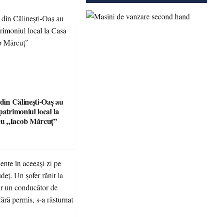
 din Călinești-Oaș au
patrimoniul local la
u „Iacob Mărcuț”