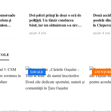
omoroade
Doi șoferi prinși în doar o oră de
Două accide
urism și
polițiști. Un tânăr conducea
șoselele di
băut, iar un sătmărean s-a urcat
la Ciuperc
 rămâne un
la volan cu permisul suspendat
de ATV, bău
acum 4 ore
acum 4 ore
răsturnat l
COLE
LOCALE
ANUNȚURI