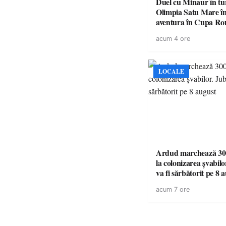
Duel cu Minaur în t
Olimpia Satu Mare î
aventura în Cupa Rom
Baia Mare
acum 4 ore
LOCALE
Ardud marchează 300
la colonizarea șvabilo
va fi sărbătorit pe 8 
acum 7 ore