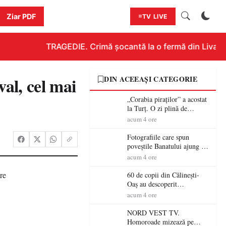
Ziar PDF
TV LIVE
TRAGEDIE. Crimă șocantă la o fermă din Livada!!!
al, cel mai
DIN ACEEAȘI CATEGORIE
„Corabia piraților” a acostat
la Turț. O zi plină de
aventură și lecții despre
acum 4 ore
democrație pentru copiii din
tabăra de vară
Fotografiile care spun
poveștile Banatului ajung la
Muzeul de Artă Satu Mare
acum 4 ore
60 de copii din Călinești-
Oaș au descoperit
patrimoniul local la Casa
acum 4 ore
Muzeu „Iacob Mărcuț”
NORD VEST TV.
Homoroade mizează pe