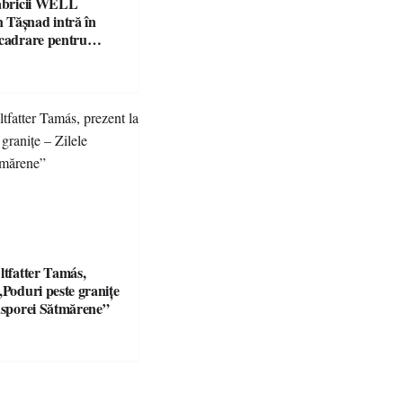
fabricii WELL
Tășnad intră în
ncadrare pentru
 mediu
ltfatter Tamás,
„Poduri peste granițe
iasporei Sătmărene”