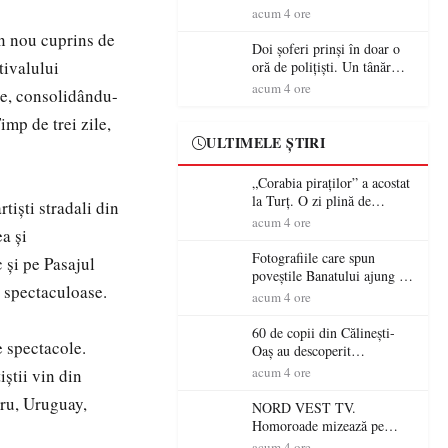
tradiție, turism și investiții.
acum 4 ore
Primarul Simion Ardelean:
n nou cuprins de
„Oțeloaia rămâne un brand
Doi șoferi prinși în doar o
al Codrului”
tivalului
oră de polițiști. Un tânăr
conducea băut, iar un
acum 4 ore
ie, consolidându-
sătmărean s-a urcat la volan
cu permisul suspendat
imp de trei zile,
ULTIMELE ȘTIRI
„Corabia piraților” a acostat
la Turț. O zi plină de
rtiști stradali din
aventură și lecții despre
acum 4 ore
ea și
democrație pentru copiii din
tabăra de vară
Fotografiile care spun
c și pe Pasajul
poveștile Banatului ajung la
e spectaculoase.
Muzeul de Artă Satu Mare
acum 4 ore
60 de copii din Călinești-
e spectacole.
Oaș au descoperit
patrimoniul local la Casa
acum 4 ore
iștii vin din
Muzeu „Iacob Mărcuț”
eru, Uruguay,
NORD VEST TV.
Homoroade mizează pe
tradiție, turism și investiții.
acum 4 ore