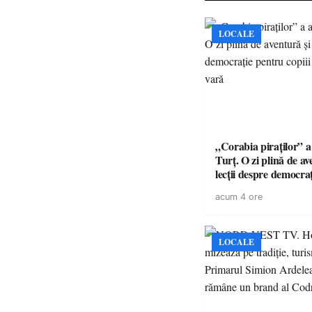
LOCALE
„Corabia piraților” a 
Turț. O zi plină de av
lecții despre democra
copiii din tabăra de 
acum 4 ore
LOCALE