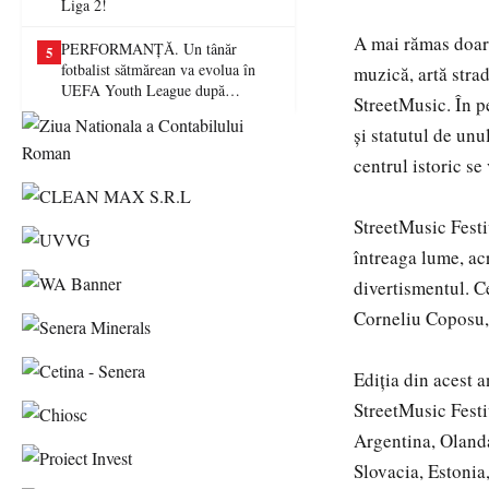
Liga 2!
A mai rămas doar
PERFORMANȚĂ. Un tânăr
5
fotbalist sătmărean va evolua în
muzică, artă stra
UEFA Youth League după
StreetMusic. În p
transferul la Farul Constanța
și statutul de unu
centrul istoric se
StreetMusic Festiv
întreaga lume, acr
divertismentul. Ce
Corneliu Coposu, 
Ediția din acest a
StreetMusic Festiv
Argentina, Olanda
Slovacia, Estonia