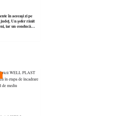
nte în aceeași zi pe
n județ. Un șofer rănit
eni, iar un conducător
t și fără permis, s-a
a Bixad