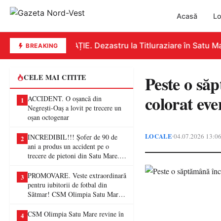
Acasă
Lo
EDUCAȚIE. Dezastru la Titluraziare în Satu Mare
BREAKING
Peste o săp
CELE MAI CITITE
colorat ev
ACCIDENT. O oșancă din
1
Negrești-Oaș a lovit pe trecere un
oșan octogenar
LOCALE
04.07.2026 13:0
•
INCREDIBIL!!! Șofer de 90 de
2
ani a produs un accident pe o
trecere de pietoni din Satu Mare. O
femeie a ajuns la spital
PROMOVARE. Veste extraordinară
3
pentru iubitorii de fotbal din
Sătmar! CSM Olimpia Satu Mare
va juca în Liga a II-a
CSM Olimpia Satu Mare revine în
4