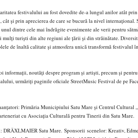
ritatea festivalului au fost dovedite de-a lungul anilor atât pri
, cât și prin aprecierea de care se bucură la nivel internațional.
 unul dintre cele mai îndrăgite evenimente ale verii pentru sătmă
i mulți turiști din alte regiuni ale țării și din străinătate. Divers
olele de înaltă calitate și atmosfera unică transformă festivalul î
oi informații, noutăți despre program și artiști, precum și pentru
valului, urmăriți paginile oficiale StreetMusic Festival de pe Fa
inanțatori: Primăria Municipiului Satu Mare și Centrul Cultural 
arteneriat cu Asociația Culturală pentru Tinerii din Satu Mare.
l: DRÄXLMAIER Satu Mare. Sponsorii scenelor: Kreativ, Edme