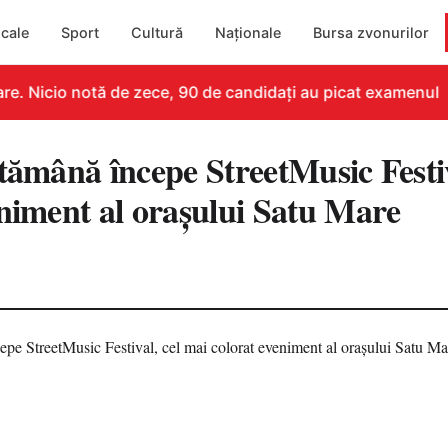
cale
Sport
Cultură
Naționale
Bursa zvonurilor
. Nicio notă de zece, 90 de candidați au picat examenul
tămână începe StreetMusic Festiv
eniment al orașului Satu Mare
6