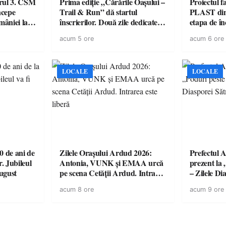
urul 3. CSM
Prima ediție „Cărările Oașului –
Proiectul 
ncepe
Trail & Run” dă startul
PLAST din 
âniei la
înscrierilor. Două zile dedicate
etapa de î
sportului, naturii și comunității
acordul de
acum 5 ore
acum 6 ore
în Țara Oașului
LOCALE
LOCALE
 de ani de
Zilele Orașului Ardud 2026:
Prefectul A
r. Jubileul
Antonia, VUNK și EMAA urcă
prezent la 
august
pe scena Cetății Ardud. Intrarea
– Zilele D
este liberă
acum 8 ore
acum 9 ore