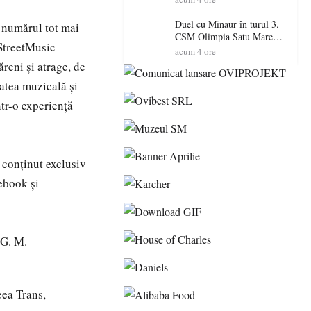
Primarul Simion Ardelean:
„Oțeloaia rămâne un brand
Duel cu Minaur în turul 3.
n numărul tot mai
al Codrului”
CSM Olimpia Satu Mare
 StreetMusic
începe aventura în Cupa
acum 4 ore
României la Baia Mare
reni și atrage, de
itatea muzicală și
ntr-o experiență
 conținut exclusiv
cebook și
„G. M.
ea Trans,