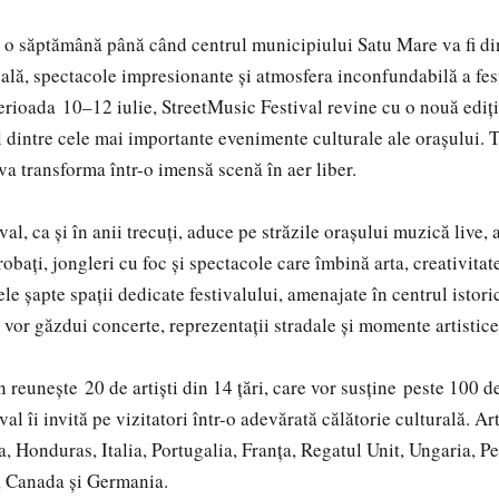
 o săptămână până când centrul municipiului Satu Mare va fi di
dală, spectacole impresionante și atmosfera inconfundabilă a fes
erioada 10–12 iulie, StreetMusic Festival revine cu o nouă ediț
l dintre cele mai importante evenimente culturale ale orașului. T
 va transforma într-o imensă scenă în aer liber.
al, ca și în anii trecuți, aduce pe străzile orașului muzică live, a
obați, jongleri cu foc și spectacole care îmbină arta, creativitat
le șapte spații dedicate festivalului, amenajate în centrul istori
vor găzdui concerte, reprezentații stradale și momente artistic
n reunește 20 de artiști din 14 țări, care vor susține peste 100 d
al îi invită pe vizitatori într-o adevărată călătorie culturală. Art
, Honduras, Italia, Portugalia, Franța, Regatul Unit, Ungaria, P
, Canada și Germania.