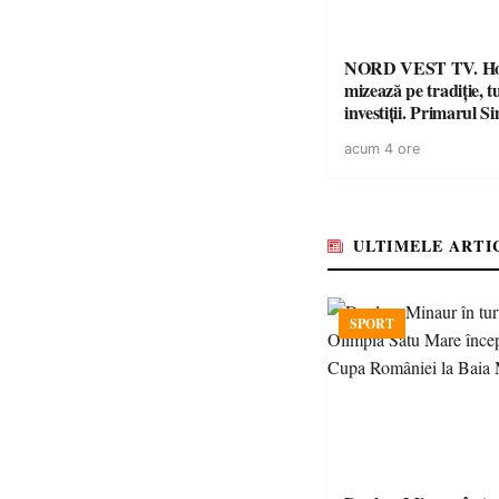
NORD VEST TV. H
mizează pe tradiție, t
investiții. Primarul Simion
Ardelean: „Oțeloaia
acum 4 ore
brand al Codrului”
ULTIMELE ARTI
SPORT