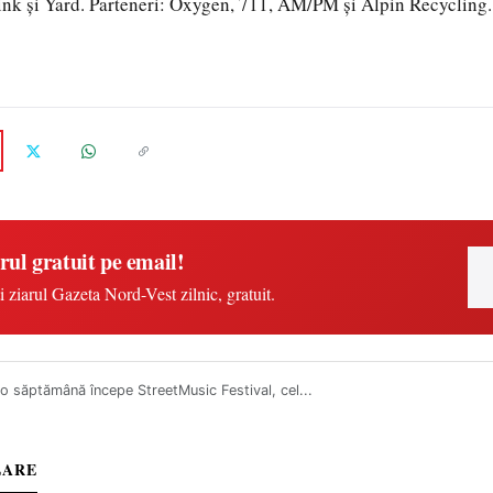
nk și Yard. Parteneri: Oxygen, 711, AM/PM și Alpin Recycling.
rul gratuit pe email!
i ziarul Gazeta Nord-Vest zilnic, gratuit.
o săptămână începe StreetMusic Festival, cel...
LARE