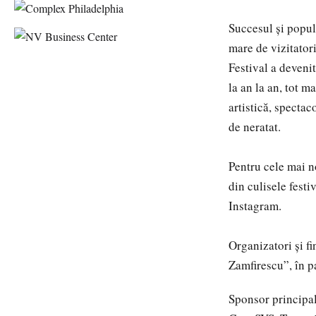
Succesul și popula
mare de vizitatori
Festival a devenit
la an la an, tot ma
artistică, spectac
de neratat.
Pentru cele mai n
din culisele festi
Instagram.
Organizatori și f
Zamfirescu”, în p
Sponsor principa