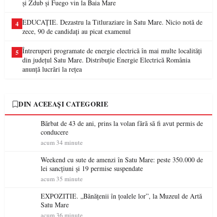
și Zdub și Fuego vin la Baia Mare
EDUCAȚIE. Dezastru la Titluraziare în Satu Mare. Nicio notă de
4
zece, 90 de candidați au picat examenul
Întreruperi programate de energie electrică în mai multe localități
5
din județul Satu Mare. Distribuție Energie Electrică România
anunță lucrări la rețea
DIN ACEEAȘI CATEGORIE
Bărbat de 43 de ani, prins la volan fără să fi avut permis de
conducere
acum 34 minute
Weekend cu sute de amenzi în Satu Mare: peste 350.000 de
lei sancțiuni și 19 permise suspendate
acum 35 minute
EXPOZITIE. „Bănățenii în țoalele lor”, la Muzeul de Artă
Satu Mare
acum 36 minute