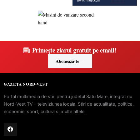
Primește ziarul gratuit pe email!
Abonează-te
GAZETA NORD-VEST
Portal multimedia de stiri pentru judetul Satu Mare, integrat cu
Nord-Vest TV - televiziunea locala. Stiri de actualitate, politica,
economie, sport, cultura si multe altele.