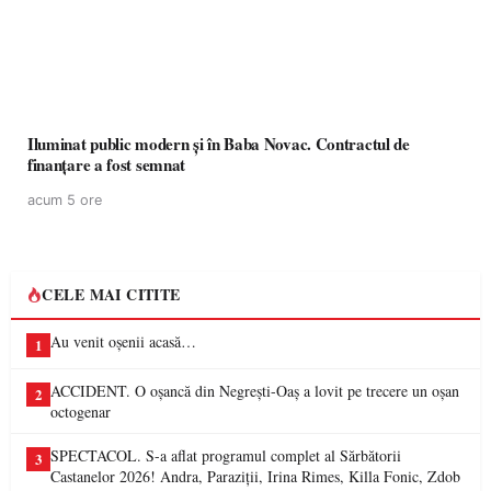
Iluminat public modern și în Baba Novac. Contractul de
finanțare a fost semnat
acum 5 ore
CELE MAI CITITE
Au venit oșenii acasă…
1
ACCIDENT. O oșancă din Negrești-Oaș a lovit pe trecere un oșan
2
octogenar
SPECTACOL. S-a aflat programul complet al Sărbătorii
3
Castanelor 2026! Andra, Paraziții, Irina Rimes, Killa Fonic, Zdob