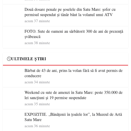
Două dosare penale pe șoselele din Satu Mare: șofer cu
permisul suspendat și tânăr băut la volanul unui ATV
acum 37 minute
FOTO. Sute de oameni au sărbătorit 300 de ani de prezență
șvăbească
acum 38 minute
ULTIMELE ȘTIRI
Bărbat de 43 de ani, prins la volan fără să fi avut permis de
conducere
acum 34 minute
Weekend cu sute de amenzi în Satu Mare: peste 350.000 de
lei sancțiuni și 19 permise suspendate
acum 35 minute
EXPOZITIE. „Bănățenii în țoalele lor”, la Muzeul de Artă
Satu Mare
acum 36 minute