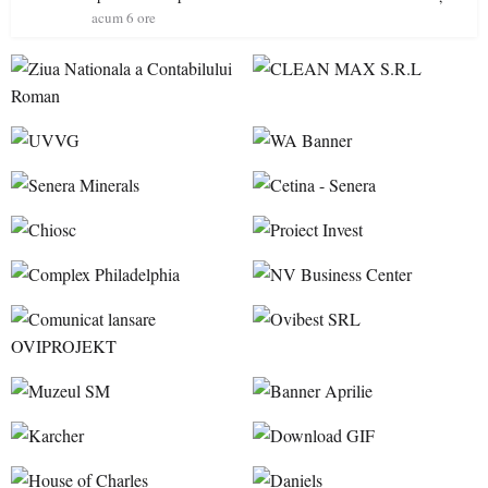
ideale pentru o escapadă de vară
acum 6 ore