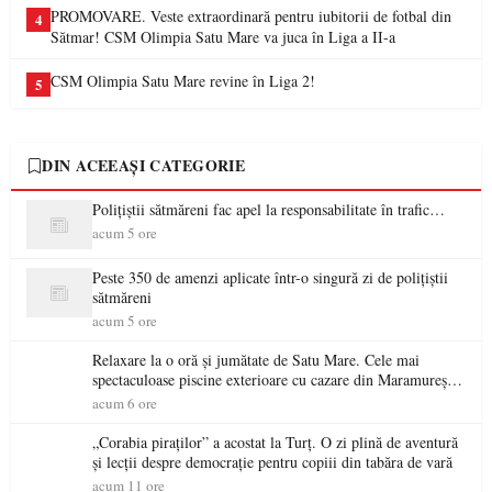
PROMOVARE. Veste extraordinară pentru iubitorii de fotbal din
4
Sătmar! CSM Olimpia Satu Mare va juca în Liga a II-a
CSM Olimpia Satu Mare revine în Liga 2!
5
DIN ACEEAȘI CATEGORIE
Polițiștii sătmăreni fac apel la responsabilitate în trafic…
acum 5 ore
Peste 350 de amenzi aplicate într-o singură zi de polițiștii
sătmăreni
acum 5 ore
Relaxare la o oră și jumătate de Satu Mare. Cele mai
spectaculoase piscine exterioare cu cazare din Maramureș,
ideale pentru o escapadă de vară
acum 6 ore
„Corabia piraților” a acostat la Turț. O zi plină de aventură
și lecții despre democrație pentru copiii din tabăra de vară
acum 11 ore