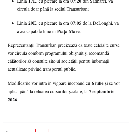
17E
07:20
Linia
, cu plecare la ora
din Sătmărel, va
circula doar până la sediul Transurban;
29E
07:05
Linia
, cu plecare la ora
de la DeLonghi, va
Piața Mare
avea capăt de linie în
.
Reprezentanții Transurban precizează că toate celelalte curse
vor circula conform programului obișnuit și recomandă
călătorilor să consulte site-ul societății pentru informații
actualizate privind transportul public.
6 iulie
Modificările vor intra în vigoare începând cu
și se vor
7 septembrie
aplica până la reluarea cursurilor școlare, la
2026
.