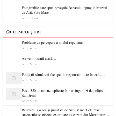
Fotografiile care spun poveștile Banatului ajung la Muzeul
de Artă Satu Mare
acum 11 ore
ULTIMELE ȘTIRI
Probleme de percepere a noului regulament
acum 4 ore
Au venit oșenii acasă…
acum 5 ore
Polițiștii sătmăreni fac apel la responsabilitate în trafic…
acum 5 ore
Peste 350 de amenzi aplicate într-o singură zi de polițiștii
sătmăreni
acum 5 ore
Relaxare la o oră și jumătate de Satu Mare. Cele mai
spectaculoase piscine exterioare cu cazare din Maramureș,