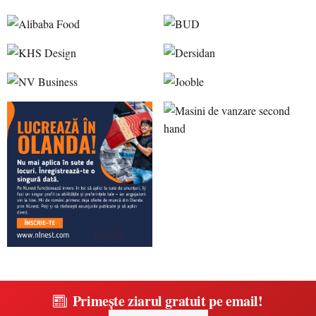
Primește ziarul gratuit pe email!