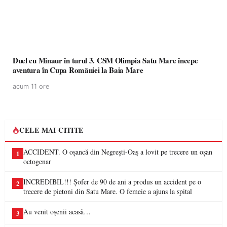
Duel cu Minaur în turul 3. CSM Olimpia Satu Mare începe
aventura în Cupa României la Baia Mare
acum 11 ore
CELE MAI CITITE
ACCIDENT. O oșancă din Negrești-Oaș a lovit pe trecere un oșan
1
octogenar
INCREDIBIL!!! Șofer de 90 de ani a produs un accident pe o
2
trecere de pietoni din Satu Mare. O femeie a ajuns la spital
Au venit oșenii acasă…
3