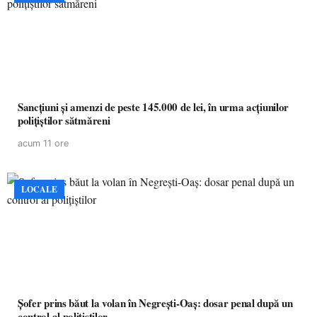
Sancțiuni și amenzi de peste 145.000 de lei, în urma acțiunilor
polițiștilor sătmăreni
acum 11 ore
LOCALE
Șofer prins băut la volan în Negrești-Oaș: dosar penal după un
control al polițiștilor