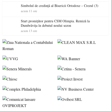
Simbolul de credinţă al Bisericii Ortodoxe – Crezul (3)
acum 11 ore
Start promițător pentru CSM Olimpia. Remiză la
Dumbrăvița în debutul noului sezon
acum 13 ore