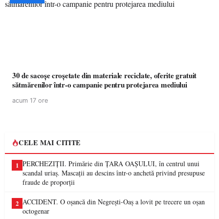
30 de sacoșe croșetate din materiale reciclate, oferite gratuit
sătmărenilor într-o campanie pentru protejarea mediului
acum 17 ore
CELE MAI CITITE
PERCHEZIȚII. Primărie din ȚARA OAȘULUI, în centrul unui
1
scandal uriaș. Mascații au descins într-o anchetă privind presupuse
fraude de proporții
ACCIDENT. O oșancă din Negrești-Oaș a lovit pe trecere un oșan
2
octogenar