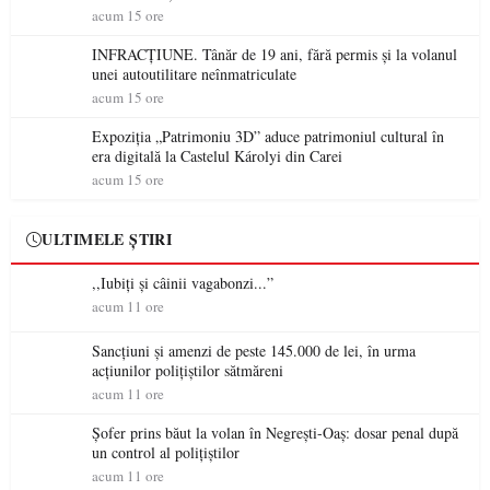
militare ale României a devenit o controversă diplomatică
acum 15 ore
europeană ( partea a II-a)
INFRACȚIUNE. Tânăr de 19 ani, fără permis și la volanul
unei autoutilitare neînmatriculate
acum 15 ore
Expoziția „Patrimoniu 3D” aduce patrimoniul cultural în
era digitală la Castelul Károlyi din Carei
acum 15 ore
ULTIMELE ȘTIRI
,,Iubiți și câinii vagabonzi...”
acum 11 ore
Sancțiuni și amenzi de peste 145.000 de lei, în urma
acțiunilor polițiștilor sătmăreni
acum 11 ore
Șofer prins băut la volan în Negrești-Oaș: dosar penal după
un control al polițiștilor
acum 11 ore