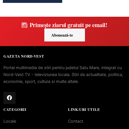
Primește ziarul gratuit pe email!
Abonează-te
GAZETA NORD-VEST
Portal multimedia de stiri pentru judetul Satu Mare, integrat cu
Nord-Vest TV - televiziunea locala. Stiri de actualitate, politica,
economie, sport, cultura si multe altele.
CATEGORII
LINK-URI UTILE
Locale
Contact