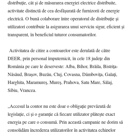
distribuție, cât și de măsurarea energiei electrice distribuite,
activitate distinctă de cea desfășurată de furnizorii de energie
electrică. O bună colaborare între operatorul de distribuție și
utilizatori contribuie la asigurarea unui serviciu sigur, eficient și
transparent, în beneficiul tuturor consumatorilor.
Activitatea de citire a contoarelor este derulată de către
DEER, prin personal împuternicit, în cele 18 județe din
România pe care le deserveste: Alba, Bihor, Brăila, Bistrița-
Năsăud, Brașov, Buzău, Cluj, Covasna, Dâmbovița, Galați,
Harghita, Maramureș, Mureș, Prahova, Satu Mare, Sălaj,
Sibiu, Vrancea.
„Accesul la contor nu este doar o obligație prevăzută de
legislație, ci și o garanție că fiecare utilizator plătește exact
energia pe care o consumă. Prin această campanie ne dorim să
consolidăm încrederea utilizatorilor în activitatea echipelor