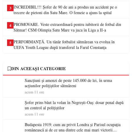
INCREDIBIL!!! Șofer de 90 de ani a produs un accident pe o
3
trecere de pietoni din Satu Mare. O femeie a ajuns la spital
PROMOVARE. Veste extraordinară pentru iubitorii de fotbal din
4
Sătmar! CSM Olimpia Satu Mare va juca în Liga a II-a
PERFORMANȚĂ. Un tânăr fotbalist sătmărean va evolua în
5
UEFA Youth League după transferul la Farul Constanța
DIN ACEEAȘI CATEGORIE
Sancțiuni și amenzi de peste 145.000 de lei, în urma
acțiunilor polițiștilor sătmăreni
acum 11 ore
Șofer prins băut la volan în Negrești-Oaș: dosar penal după
un control al polițiștilor
acum 11 ore
Budapesta 1919: cum au privit Londra și Parisul ocupația
românească și de ce una dintre cele mai mari victorii