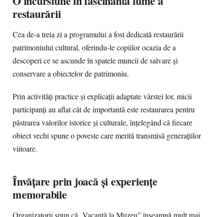
O incursiune în fascinanta lume a
restaurării
Cea de-a treia zi a programului a fost dedicată restaurării
patrimoniului cultural, oferindu-le copiilor ocazia de a
descoperi ce se ascunde în spatele muncii de salvare și
conservare a obiectelor de patrimoniu.
Prin activități practice și explicații adaptate vârstei lor, micii
participanți au aflat cât de importantă este restaurarea pentru
păstrarea valorilor istorice și culturale, înțelegând că fiecare
obiect vechi spune o poveste care merită transmisă generațiilor
viitoare.
Învățare prin joacă și experiențe
memorabile
Organizatorii spun că „Vacanță la Muzeu” înseamnă mult mai