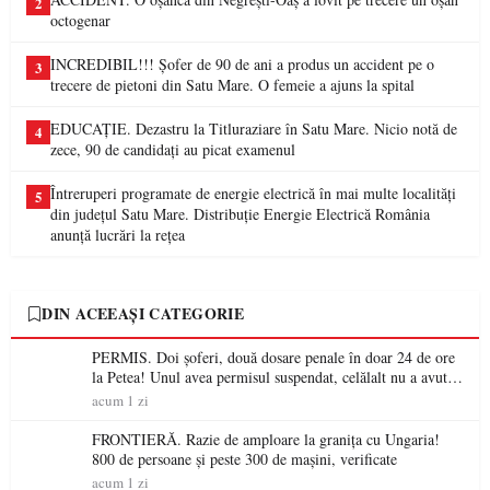
2
octogenar
INCREDIBIL!!! Șofer de 90 de ani a produs un accident pe o
3
trecere de pietoni din Satu Mare. O femeie a ajuns la spital
EDUCAȚIE. Dezastru la Titluraziare în Satu Mare. Nicio notă de
4
zece, 90 de candidați au picat examenul
Întreruperi programate de energie electrică în mai multe localități
5
din județul Satu Mare. Distribuție Energie Electrică România
anunță lucrări la rețea
DIN ACEEAȘI CATEGORIE
PERMIS. Doi șoferi, două dosare penale în doar 24 de ore
la Petea! Unul avea permisul suspendat, celălalt nu a avut
niciodată permis
acum 1 zi
FRONTIERĂ. Razie de amploare la granița cu Ungaria!
800 de persoane și peste 300 de mașini, verificate
acum 1 zi