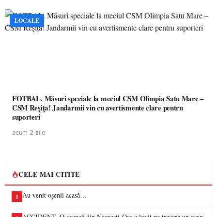
LOCALE
FOTBAL. Măsuri speciale la meciul CSM Olimpia Satu Mare –
CSM Reșița! Jandarmii vin cu avertismente clare pentru
suporteri
acum 2 zile
CELE MAI CITITE
Au venit oșenii acasă…
1
ACCIDENT. O oșancă din Negrești-Oaș a lovit pe trecere un oșan