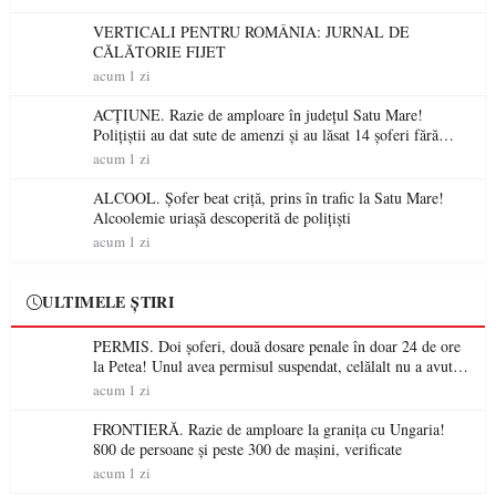
VERTICALI PENTRU ROMÂNIA: JURNAL DE
CĂLĂTORIE FIJET
acum 1 zi
ACȚIUNE. Razie de amploare în județul Satu Mare!
Polițiștii au dat sute de amenzi și au lăsat 14 șoferi fără
permis într-o singură zi
acum 1 zi
ALCOOL. Șofer beat criță, prins în trafic la Satu Mare!
Alcoolemie uriașă descoperită de polițiști
acum 1 zi
ULTIMELE ȘTIRI
PERMIS. Doi șoferi, două dosare penale în doar 24 de ore
la Petea! Unul avea permisul suspendat, celălalt nu a avut
niciodată permis
acum 1 zi
FRONTIERĂ. Razie de amploare la granița cu Ungaria!
800 de persoane și peste 300 de mașini, verificate
acum 1 zi