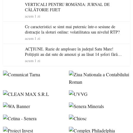
VERTICALI PENTRU ROMÂNIA: JURNAL DE
CĂLĂTORIE FIJET
acum 1 zi
Ce caracteristici se simt mai puternic într-o sesiune de
distracție la sloturi online: volatilitatea sau nivelul RTP?
acum 1 zi
ACȚIUNE. Razie de amploare în județul Satu Mare!
Polițiștii au dat sute de amenzi și au lăsat 14 șoferi fără
permis într-o singură zi
acum 1 zi