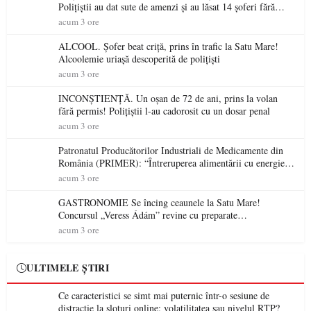
Polițiștii au dat sute de amenzi și au lăsat 14 șoferi fără
permis într-o singură zi
acum 3 ore
ALCOOL. Șofer beat criță, prins în trafic la Satu Mare!
Alcoolemie uriașă descoperită de polițiști
acum 3 ore
INCONȘTIENȚĂ. Un oșan de 72 de ani, prins la volan
fără permis! Polițiștii l-au cadorosit cu un dosar penal
acum 3 ore
Patronatul Producătorilor Industriali de Medicamente din
România (PRIMER): “Întreruperea alimentării cu energie
electrică a fabricilor de medicamente va pune în pericol
acum 3 ore
accesul pacienților la medicamente esențiale
GASTRONOMIE Se încing ceaunele la Satu Mare!
Concursul „Veress Ádám” revine cu preparate
spectaculoase, premii și un jurat de renume
acum 3 ore
ULTIMELE ȘTIRI
Ce caracteristici se simt mai puternic într-o sesiune de
distracție la sloturi online: volatilitatea sau nivelul RTP?