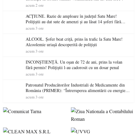
acum 2 ore
ACȚIUNE. Razie de amploare în județul Satu Mare!
Polițiștii au dat sute de amenzi și au lăsat 14 șoferi fără
permis într-o singură zi
acum 3 ore
ALCOOL. Șofer beat criță, prins în trafic la Satu Mare!
Alcoolemie uriașă descoperită de polițiști
acum 3 ore
INCONȘTIENȚĂ. Un oșan de 72 de ani, prins la volan
fără permis! Polițiștii l-au cadorosit cu un dosar penal
acum 3 ore
Patronatul Producătorilor Industriali de Medicamente din
România (PRIMER): “Întreruperea alimentării cu energie
electrică a fabricilor de medicamente va pune în pericol
acum 3 ore
accesul pacienților la medicamente esențiale