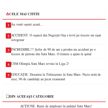
CELE MAI CITITE
Au venit oșenii acasă…
1
ACCIDENT. O oșancă din Negrești-Oaș a lovit pe trecere un oșan
2
octogenar
INCREDIBIL!!! Șofer de 90 de ani a produs un accident pe o
3
trecere de pietoni din Satu Mare. O femeie a ajuns la spital
CSM Olimpia Satu Mare revine în Liga 2!
4
EDUCAȚIE. Dezastru la Titluraziare în Satu Mare. Nicio notă de
5
zece, 90 de candidați au picat examenul
DIN ACEEAȘI CATEGORIE
ACȚIUNE. Razie de amploare în județul Satu Mare!