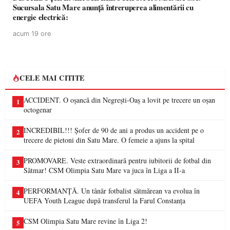
Sucursala Satu Mare anunţă întreruperea alimentării cu
energie electrică:
acum 19 ore
CELE MAI CITITE
ACCIDENT. O oșancă din Negrești-Oaș a lovit pe trecere un oșan
1
octogenar
INCREDIBIL!!! Șofer de 90 de ani a produs un accident pe o
2
trecere de pietoni din Satu Mare. O femeie a ajuns la spital
PROMOVARE. Veste extraordinară pentru iubitorii de fotbal din
3
Sătmar! CSM Olimpia Satu Mare va juca în Liga a II-a
PERFORMANȚĂ. Un tânăr fotbalist sătmărean va evolua în
4
UEFA Youth League după transferul la Farul Constanța
CSM Olimpia Satu Mare revine în Liga 2!
5