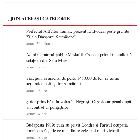
DIN ACEEAȘI CATEGORIE
Prefectul Altfatter Tamás, prezent la „Poduri peste granițe –
Zilele Diasporei Sătmărene”
acum 22 minute
Administratorul public Maskulik Csaba a primit în audiență
cetățenii din Satu Mare
acum 1 ora
Sancțiuni și amenzi de peste 145.000 de lei, în urma
acțiunilor polițiștilor sătmăreni
acum 13 ore
Șofer prins băut la volan în Negrești-Oaș: dosar penal după
un control al polițiștilor
acum 14 ore
Budapesta 1919: cum au privit Londra și Parisul ocupația
românească și de ce una dintre cele mai mari victorii
militare ale României a devenit o controversă diplomatică
acum 18 ore