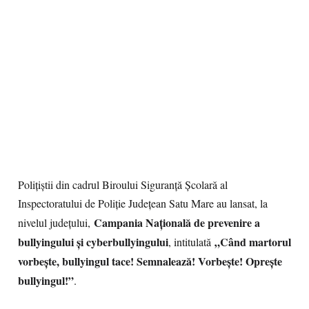
Polițiștii din cadrul Biroului Siguranță Școlară al
Inspectoratului de Poliție Județean Satu Mare au lansat, la
Campania Națională de prevenire a
nivelul județului,
bullyingului și cyberbullyingului
„Când martorul
, intitulată
vorbește, bullyingul tace! Semnalează! Vorbește! Oprește
bullyingul!”
.