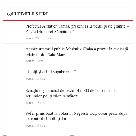
europeană ( partea a II-a)
ULTIMELE ȘTIRI
Prefectul Altfatter Tamás, prezent la „Poduri peste granițe –
Zilele Diasporei Sătmărene”
acum 22 minute
Administratorul public Maskulik Csaba a primit în audiență
cetățenii din Satu Mare
acum 1 ora
,,Iubiți și câinii vagabonzi...”
acum 13 ore
Sancțiuni și amenzi de peste 145.000 de lei, în urma
acțiunilor polițiștilor sătmăreni
acum 13 ore
Șofer prins băut la volan în Negrești-Oaș: dosar penal după
un control al polițiștilor
acum 14 ore