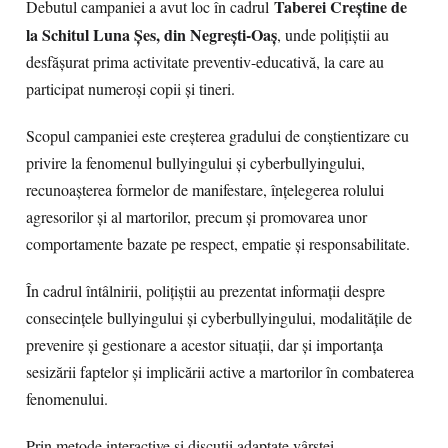
Taberei Creștine de
Debutul campaniei a avut loc în cadrul
la Schitul Luna Șes, din Negrești-Oaș
, unde polițiștii au
desfășurat prima activitate preventiv-educativă, la care au
participat numeroși copii și tineri.
Scopul campaniei este creșterea gradului de conștientizare cu
privire la fenomenul bullyingului și cyberbullyingului,
recunoașterea formelor de manifestare, înțelegerea rolului
agresorilor și al martorilor, precum și promovarea unor
comportamente bazate pe respect, empatie și responsabilitate.
În cadrul întâlnirii, polițiștii au prezentat informații despre
consecințele bullyingului și cyberbullyingului, modalitățile de
prevenire și gestionare a acestor situații, dar și importanța
sesizării faptelor și implicării active a martorilor în combaterea
fenomenului.
Prin metode interactive și discuții adaptate vârstei