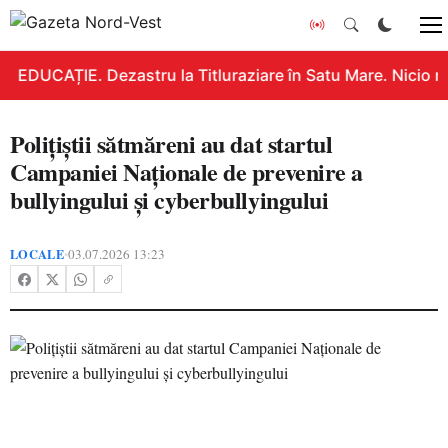
EDUCAȚIE. Dezastru la Titluraziare în Satu Mare. Nicio n
Polițiștii sătmăreni au dat startul
Campaniei Naționale de prevenire a
bullyingului și cyberbullyingului
LOCALE
03.07.2026 13:23
•