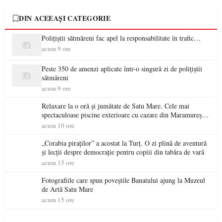
DIN ACEEAȘI CATEGORIE
Polițiștii sătmăreni fac apel la responsabilitate în trafic…
acum 9 ore
Peste 350 de amenzi aplicate într-o singură zi de polițiștii
sătmăreni
acum 9 ore
Relaxare la o oră și jumătate de Satu Mare. Cele mai
spectaculoase piscine exterioare cu cazare din Maramureș,
ideale pentru o escapadă de vară
acum 10 ore
„Corabia piraților” a acostat la Turț. O zi plină de aventură
și lecții despre democrație pentru copiii din tabăra de vară
acum 15 ore
Fotografiile care spun poveștile Banatului ajung la Muzeul
de Artă Satu Mare
acum 15 ore