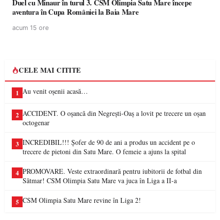
Duel cu Minaur în turul 3. CSM Olimpia Satu Mare începe
aventura în Cupa României la Baia Mare
acum 15 ore
CELE MAI CITITE
Au venit oșenii acasă…
1
ACCIDENT. O oșancă din Negrești-Oaș a lovit pe trecere un oșan
2
octogenar
INCREDIBIL!!! Șofer de 90 de ani a produs un accident pe o
3
trecere de pietoni din Satu Mare. O femeie a ajuns la spital
PROMOVARE. Veste extraordinară pentru iubitorii de fotbal din
4
Sătmar! CSM Olimpia Satu Mare va juca în Liga a II-a
CSM Olimpia Satu Mare revine în Liga 2!
5