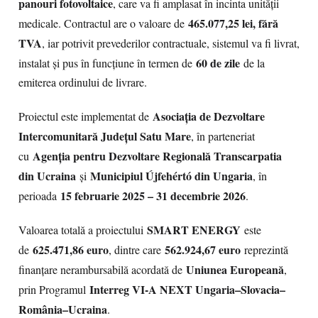
panouri fotovoltaice
, care va fi amplasat în incinta unității
465.077,25 lei, fără
medicale. Contractul are o valoare de
TVA
, iar potrivit prevederilor contractuale, sistemul va fi livrat,
60 de zile
instalat și pus în funcțiune în termen de
de la
emiterea ordinului de livrare.
Asociația de Dezvoltare
Proiectul este implementat de
Intercomunitară Județul Satu Mare
, în parteneriat
Agenția pentru Dezvoltare Regională Transcarpatia
cu
din Ucraina
Municipiul Újfehértó din Ungaria
și
, în
15 februarie 2025 – 31 decembrie 2026
perioada
.
SMART ENERGY
Valoarea totală a proiectului
este
625.471,86 euro
562.924,67 euro
de
, dintre care
reprezintă
Uniunea Europeană
finanțare nerambursabilă acordată de
,
Interreg VI-A NEXT Ungaria–Slovacia–
prin Programul
România–Ucraina
.