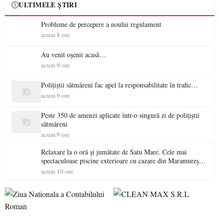
ULTIMELE ȘTIRI
Probleme de percepere a noului regulament
acum 8 ore
Au venit oșenii acasă…
acum 9 ore
Polițiștii sătmăreni fac apel la responsabilitate în trafic…
acum 9 ore
Peste 350 de amenzi aplicate într-o singură zi de polițiștii
sătmăreni
acum 9 ore
Relaxare la o oră și jumătate de Satu Mare. Cele mai
spectaculoase piscine exterioare cu cazare din Maramureș,
ideale pentru o escapadă de vară
acum 10 ore