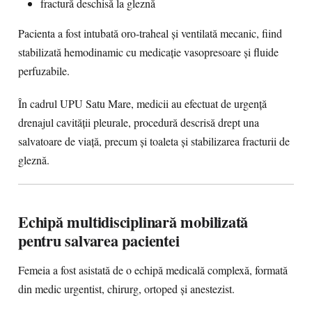
fractură deschisă la gleznă
Pacienta a fost intubată oro-traheal și ventilată mecanic, fiind
stabilizată hemodinamic cu medicație vasopresoare și fluide
perfuzabile.
În cadrul UPU Satu Mare, medicii au efectuat de urgență
drenajul cavității pleurale, procedură descrisă drept una
salvatoare de viață, precum și toaleta și stabilizarea fracturii de
gleznă.
Echipă multidisciplinară mobilizată
pentru salvarea pacientei
Femeia a fost asistată de o echipă medicală complexă, formată
din medic urgentist, chirurg, ortoped și anestezist.