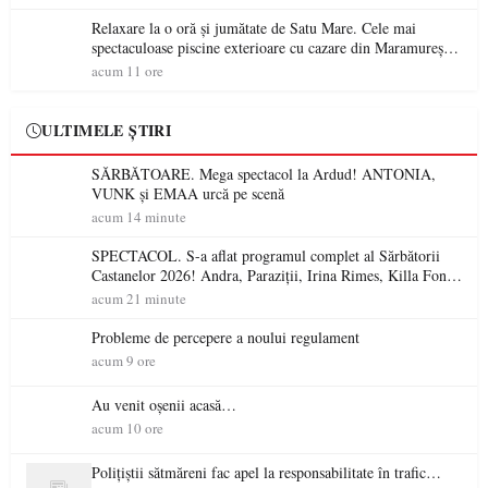
Relaxare la o oră și jumătate de Satu Mare. Cele mai
spectaculoase piscine exterioare cu cazare din Maramureș,
ideale pentru o escapadă de vară
acum 11 ore
ULTIMELE ȘTIRI
SĂRBĂTOARE. Mega spectacol la Ardud! ANTONIA,
VUNK și EMAA urcă pe scenă
acum 14 minute
SPECTACOL. S-a aflat programul complet al Sărbătorii
Castanelor 2026! Andra, Paraziții, Irina Rimes, Killa Fonic,
Zdob și Zdub și Fuego vin la Baia Mare
acum 21 minute
Probleme de percepere a noului regulament
acum 9 ore
Au venit oșenii acasă…
acum 10 ore
Polițiștii sătmăreni fac apel la responsabilitate în trafic…