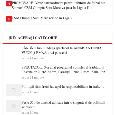
PROMOVARE. Veste extraordinară pentru iubitorii de fotbal din
4
Sătmar! CSM Olimpia Satu Mare va juca în Liga a II-a
CSM Olimpia Satu Mare revine în Liga 2!
5
DIN ACEEAȘI CATEGORIE
SĂRBĂTOARE. Mega spectacol la Ardud! ANTONIA,
VUNK și EMAA urcă pe scenă
acum 14 minute
SPECTACOL. S-a aflat programul complet al Sărbătorii
Castanelor 2026! Andra, Paraziții, Irina Rimes, Killa Fonic,
Zdob și Zdub și Fuego vin la Baia Mare
acum 21 minute
Polițiștii sătmăreni fac apel la responsabilitate în trafic…
acum 10 ore
Peste 350 de amenzi aplicate într-o singură zi de polițiștii
sătmăreni
acum 10 ore