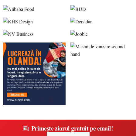
Primește ziarul gratuit pe email!