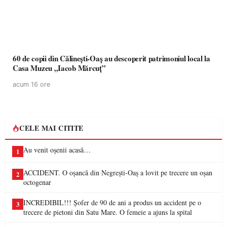
60 de copii din Călinești-Oaș au descoperit patrimoniul local la
Casa Muzeu „Iacob Mărcuț”
acum 16 ore
CELE MAI CITITE
Au venit oșenii acasă…
1
ACCIDENT. O oșancă din Negrești-Oaș a lovit pe trecere un oșan
2
octogenar
INCREDIBIL!!! Șofer de 90 de ani a produs un accident pe o
3
trecere de pietoni din Satu Mare. O femeie a ajuns la spital