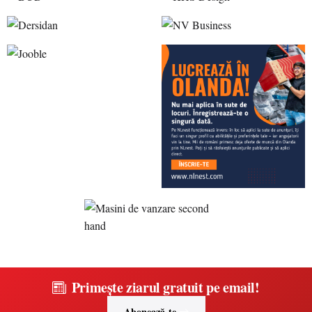
Primește ziarul gratuit pe email!
Abonează-te