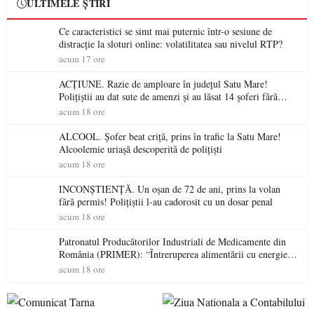
ULTIMELE ȘTIRI
Ce caracteristici se simt mai puternic într-o sesiune de
distracție la sloturi online: volatilitatea sau nivelul RTP?
acum 17 ore
ACȚIUNE. Razie de amploare în județul Satu Mare!
Polițiștii au dat sute de amenzi și au lăsat 14 șoferi fără
permis într-o singură zi
acum 18 ore
ALCOOL. Șofer beat criță, prins în trafic la Satu Mare!
Alcoolemie uriașă descoperită de polițiști
acum 18 ore
INCONȘTIENȚĂ. Un oșan de 72 de ani, prins la volan
fără permis! Polițiștii l-au cadorosit cu un dosar penal
acum 18 ore
Patronatul Producătorilor Industriali de Medicamente din
România (PRIMER): “Întreruperea alimentării cu energie
electrică a fabricilor de medicamente va pune în pericol
acum 18 ore
accesul pacienților la medicamente esențiale