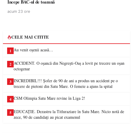
Începe BAC-ul de toamnă
acum 23 ore
CELE MAI CITITE
Au venit oșenii acasă…
1
ACCIDENT. O oșancă din Negrești-Oaș a lovit pe trecere un oșan
2
octogenar
INCREDIBIL!!! Șofer de 90 de ani a produs un accident pe o
3
trecere de pietoni din Satu Mare. O femeie a ajuns la spital
CSM Olimpia Satu Mare revine în Liga 2!
4
EDUCAȚIE. Dezastru la Titluraziare în Satu Mare. Nicio notă de
5
zece, 90 de candidați au picat examenul