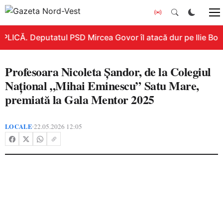
PLICĂ. Deputatul PSD Mircea Govor îl atacă dur pe Ilie Boloj
Profesoara Nicoleta Șandor, de la Colegiul
Național „Mihai Eminescu” Satu Mare,
premiată la Gala Mentor 2025
LOCALE
22.05.2026 12:05
•