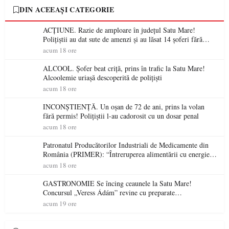
DIN ACEEAȘI CATEGORIE
ACȚIUNE. Razie de amploare în județul Satu Mare!
Polițiștii au dat sute de amenzi și au lăsat 14 șoferi fără
permis într-o singură zi
acum 18 ore
ALCOOL. Șofer beat criță, prins în trafic la Satu Mare!
Alcoolemie uriașă descoperită de polițiști
acum 18 ore
INCONȘTIENȚĂ. Un oșan de 72 de ani, prins la volan
fără permis! Polițiștii l-au cadorosit cu un dosar penal
acum 18 ore
Patronatul Producătorilor Industriali de Medicamente din
România (PRIMER): “Întreruperea alimentării cu energie
electrică a fabricilor de medicamente va pune în pericol
acum 18 ore
accesul pacienților la medicamente esențiale
GASTRONOMIE Se încing ceaunele la Satu Mare!
Concursul „Veress Ádám” revine cu preparate
spectaculoase, premii și un jurat de renume
acum 19 ore