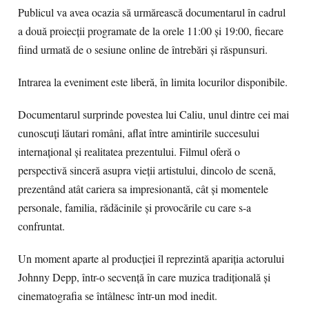
Publicul va avea ocazia să urmărească documentarul în cadrul
a două proiecții programate de la orele 11:00 și 19:00, fiecare
fiind urmată de o sesiune online de întrebări și răspunsuri.
Intrarea la eveniment este liberă, în limita locurilor disponibile.
Documentarul surprinde povestea lui Caliu, unul dintre cei mai
cunoscuți lăutari români, aflat între amintirile succesului
internațional și realitatea prezentului. Filmul oferă o
perspectivă sinceră asupra vieții artistului, dincolo de scenă,
prezentând atât cariera sa impresionantă, cât și momentele
personale, familia, rădăcinile și provocările cu care s-a
confruntat.
Un moment aparte al producției îl reprezintă apariția actorului
Johnny Depp, într-o secvență în care muzica tradițională și
cinematografia se întâlnesc într-un mod inedit.