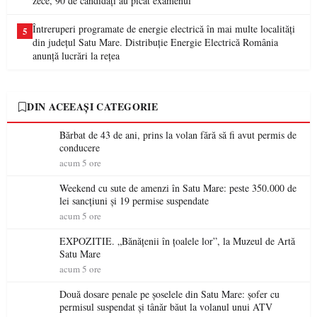
zece, 90 de candidați au picat examenul
Întreruperi programate de energie electrică în mai multe localități
5
din județul Satu Mare. Distribuție Energie Electrică România
anunță lucrări la rețea
DIN ACEEAȘI CATEGORIE
Bărbat de 43 de ani, prins la volan fără să fi avut permis de
conducere
acum 5 ore
Weekend cu sute de amenzi în Satu Mare: peste 350.000 de
lei sancțiuni și 19 permise suspendate
acum 5 ore
EXPOZITIE. „Bănățenii în țoalele lor”, la Muzeul de Artă
Satu Mare
acum 5 ore
Două dosare penale pe șoselele din Satu Mare: șofer cu
permisul suspendat și tânăr băut la volanul unui ATV