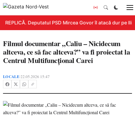
REPLICĂ. Deputatul PSD Mircea Govor îl atacă dur pe Ilie B
Filmul documentar „Caliu – Nicidecum
altceva, ce să fac altceva?” va fi proiectat la
Centrul Multifuncțional Carei
LOCALE
22.05.2026 15:47
•