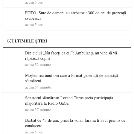
acum 5 ore
FOTO. Sute de oameni au sărbătorit 300 de ani de prezență
șvăbească
acum 5 ore
ULTIMELE ȘTIRI
Din ciclul „Nu faceți ca ei!”: Ambulanța nu vine să vă
răpească copiii
acum 52 minute
Moștenirea unui om care a format generații de kaiaciști
sătmăreni
acum 54 minute
Senatorul sătmărean Lorand Turos preia participația
majoritară la Radio GaGa
acum 57 minute
Bărbat de 43 de ani, prins la volan fără să fi avut permis de
conducere
acum 5 ore