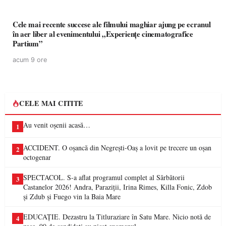
Cele mai recente succese ale filmului maghiar ajung pe ecranul
în aer liber al evenimentului „Experiențe cinematografice
Partium”
acum 9 ore
CELE MAI CITITE
Au venit oșenii acasă…
1
ACCIDENT. O oșancă din Negrești-Oaș a lovit pe trecere un oșan
2
octogenar
SPECTACOL. S-a aflat programul complet al Sărbătorii
3
Castanelor 2026! Andra, Paraziții, Irina Rimes, Killa Fonic, Zdob
și Zdub și Fuego vin la Baia Mare
EDUCAȚIE. Dezastru la Titluraziare în Satu Mare. Nicio notă de
4