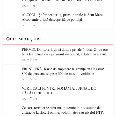
permis într-o singură zi
acum 1 zi
ALCOOL. Șofer beat criță, prins în trafic la Satu Mare!
Alcoolemie uriașă descoperită de polițiști
acum 1 zi
ULTIMELE ȘTIRI
PERMIS. Doi șoferi, două dosare penale în doar 24 de ore
la Petea! Unul avea permisul suspendat, celălalt nu a avut
niciodată permis
acum 5 ore
FRONTIERĂ. Razie de amploare la granița cu Ungaria!
800 de persoane și peste 300 de mașini, verificate
acum 5 ore
VERTICALI PENTRU ROMÂNIA: JURNAL DE
CĂLĂTORIE FIJET
acum 7 ore
Ce caracteristici se simt mai puternic într-o sesiune de
distracție la sloturi online: volatilitatea sau nivelul RTP?