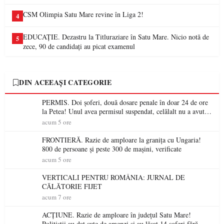
CSM Olimpia Satu Mare revine în Liga 2!
4
EDUCAȚIE. Dezastru la Titluraziare în Satu Mare. Nicio notă de
5
zece, 90 de candidați au picat examenul
DIN ACEEAȘI CATEGORIE
PERMIS. Doi șoferi, două dosare penale în doar 24 de ore
la Petea! Unul avea permisul suspendat, celălalt nu a avut
niciodată permis
acum 5 ore
FRONTIERĂ. Razie de amploare la granița cu Ungaria!
800 de persoane și peste 300 de mașini, verificate
acum 5 ore
VERTICALI PENTRU ROMÂNIA: JURNAL DE
CĂLĂTORIE FIJET
acum 7 ore
ACȚIUNE. Razie de amploare în județul Satu Mare!
Polițiștii au dat sute de amenzi și au lăsat 14 șoferi fără