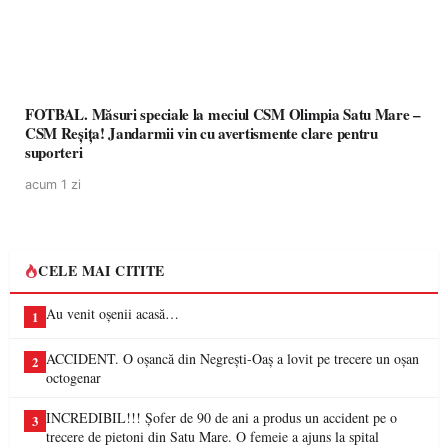
FOTBAL. Măsuri speciale la meciul CSM Olimpia Satu Mare –
CSM Reșița! Jandarmii vin cu avertismente clare pentru
suporteri
acum 1 zi
CELE MAI CITITE
Au venit oșenii acasă…
1
ACCIDENT. O oșancă din Negrești-Oaș a lovit pe trecere un oșan
2
octogenar
INCREDIBIL!!! Șofer de 90 de ani a produs un accident pe o
3
trecere de pietoni din Satu Mare. O femeie a ajuns la spital