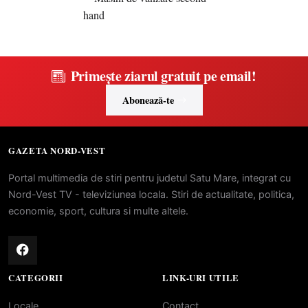
Primește ziarul gratuit pe email!
Abonează-te
GAZETA NORD-VEST
Portal multimedia de stiri pentru judetul Satu Mare, integrat cu
Nord-Vest TV - televiziunea locala. Stiri de actualitate, politica,
economie, sport, cultura si multe altele.
CATEGORII
LINK-URI UTILE
Locale
Contact